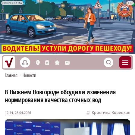
СОЦРЕКЛАМА
h
S
L
n
s
M
Главная
•
Новости
В Нижнем Новгороде обсудили изменения
нормирования качества сточных вод
Кристина Корецкая
12:44, 28.04.2026