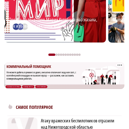
Тренер по плаванию Мария Кулябина рассказала,
Мультим
как избавиться от страха воды
САМОЕ ПОПУЛЯРНОЕ
×
Атаку вражеских беспилотников отразили
над Нижегородской областью