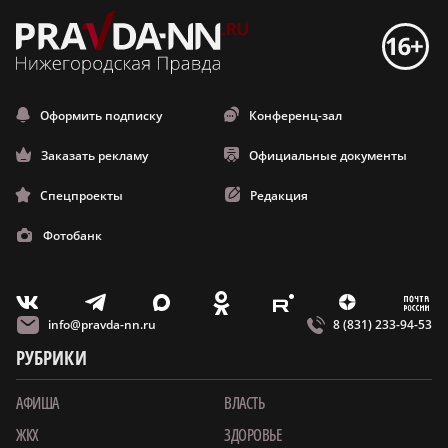
Оформить подписку
Конференц-зал
Заказать рекламу
Официальные документы
Спецпроекты
Редакция
Фотобанк
m
T
O
Z
X
E
V
info@pravda-nn.ru
8 (831) 233-94-53
РУБРИКИ
АФИША
ВЛАСТЬ
ЖКХ
ЗДОРОВЬЕ