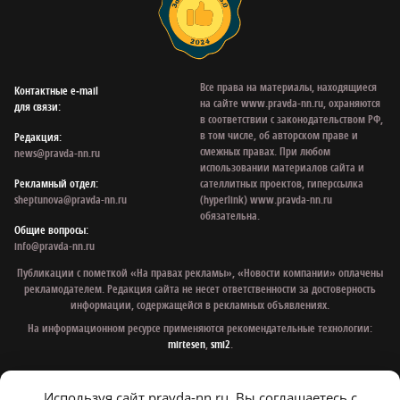
Все права на материалы, находящиеся
Контактные e‑mail
на сайте www.pravda-nn.ru, охраняются
для связи:
в соответствии с законодательством РФ,
в том числе, об авторском праве и
Редакция:
смежных правах. При любом
news@pravda-nn.ru
использовании материалов сайта и
Рекламный отдел:
сателлитных проектов, гиперссылка
sheptunova@pravda-nn.ru
(hyperlink) www.pravda-nn.ru
обязательна.
Общие вопросы:
info@pravda-nn.ru
Публикации с пометкой «На правах рекламы», «Новости компании» оплачены
рекламодателем. Редакция сайта не несет ответственности за достоверность
информации, содержащейся в рекламных объявлениях.
На информационном ресурсе применяются рекомендательные технологии:
mirtesen
,
smi2
.
Используя сайт pravda-nn.ru, Вы соглашаетесь с