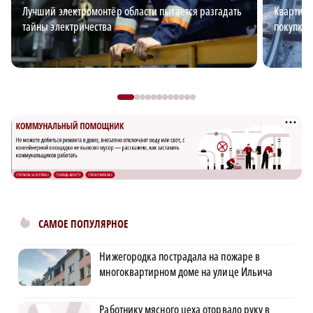
Лучший электромонтёр области пытается разгадать
Квартирн
тайны электричества
покупке 
САМОЕ ПОПУЛЯРНОЕ
Нижегородка пострадала на пожаре в
многоквартирном доме на улице Ильича
Работнику мясного цеха оторвало руку в