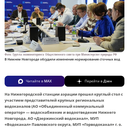
Фото: Группа экомониторинга Общественного совета при Министерстве природы РФ
В Нижнем Новгороде обсудили изменения нормирования сточных вод
Читайте в
MAX
Перейти в
Дзен
На Нижегородской станции аэрации прошел круглый стол с
участием представителей крупных региональных
водоканалов (АО «Объединенный коммунальный
оператор» — водоснабжение и водоотведение Нижнего
Новгорода, АО «Дзержинский водоканал», МУП
«Водоканал» Павловского округа, МУП «Горводоканал» г. о.