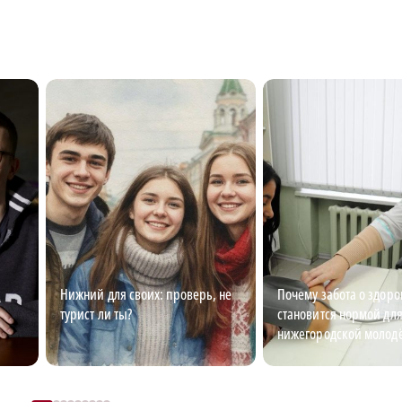
Нижний для своих: проверь, не
Почему забота о здоро
турист ли ты?
становится нормой дл
нижегородской молод