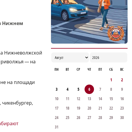
 в Нижнем
 на Нижневолжской
 Приволжья — на
ПН
ВТ
СР
ЧТ
ПТ
СБ
ВС
1
2
ане на площади
3
4
5
6
7
8
9
10
11
12
13
14
15
16
 чикенбургер,
17
18
19
20
21
22
23
24
25
26
27
28
29
30
абирают
31