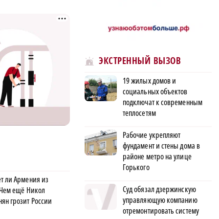
ЭКСТРЕННЫЙ ВЫЗОВ
19 жилых домов и
социальных объектов
подключат к современным
теплосетям
Рабочие укрепляют
фундамент и стены дома в
районе метро на улице
Горького
т ли Армения из
Суд обязал дзержинскую
 Чем ещё Никол
управляющую компанию
ян грозит России
отремонтировать систему