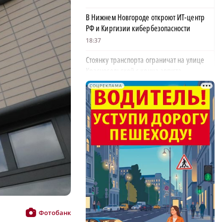
В Нижнем Новгороде откроют ИТ-центр
РФ и Киргизии кибербезопасности
18:37
Стоянку транспорта ограничат на улице
Красносельской с конца августа
18:37
СОЦРЕКЛАМА
Волонтеры обнаружили заброшенный
дом, в котором живет около 20 собак и
щенков
18:02
В Нижегородской области наградили
более 40 организаций к Дню строителя
17:57
Садыр Жапаров и Глеб Никитин провели
рабочую встречу в Киргизии
Фотобанк
17:38