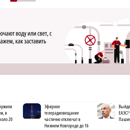
ружили
Эфирное
Выйде
м, в
телерадиовещание
ЕАЭС?
коло 20
частично отключат в
Пашин
Нижнем Новгороде до 16