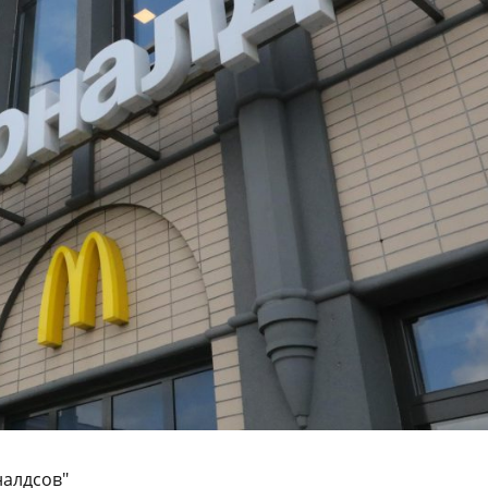
налдсов"