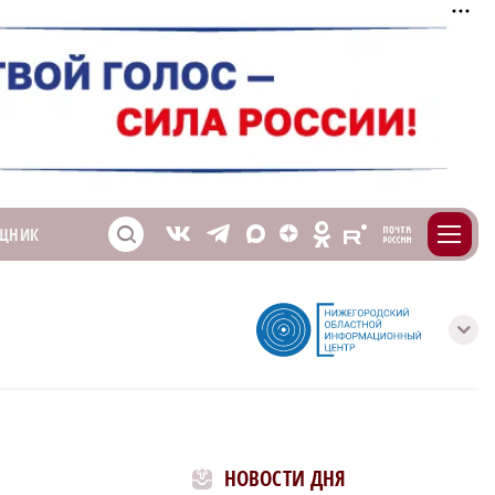
m
T
O
ЩНИК
Z
X
E
S
V
с
НОВОСТИ ДНЯ