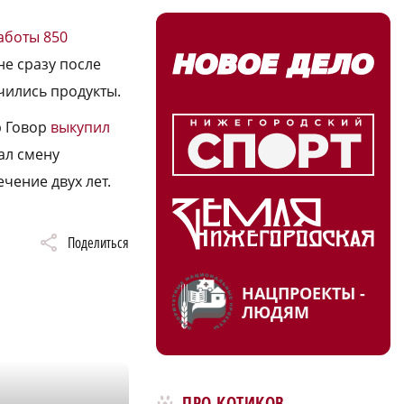
аботы 850
не сразу после
нчились продукты.
р Говор
выкупил
ал смену
чение двух лет.
Поделиться
НАЦПРОЕКТЫ -
ЛЮДЯМ
ПРО КОТИКОВ