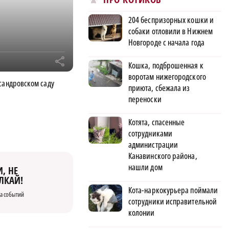
204 беспризорных кошки и
собаки отловили в Нижнем
Новгороде с начала года
r
Кошка, подброшенная к
воротам нижегородского
сандровском саду
приюта, сбежала из
переноски
Котята, спасенные
сотрудниками
администрации
Канавинского района,
нашли дом
, НЕ
ЛКАЙ!
Кота-наркокурьера поймали
а событий
сотрудники исправительной
колонии