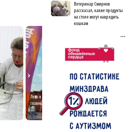
Ветеринар Смирнов
рассказал, какие продукты
на столе могут навредить
кошкам
вье
Лето в Нижнем: что ты знаешь о
Озёра, заповедн
я
главных событиях?
Нижегородской 
ёжи
красивые места