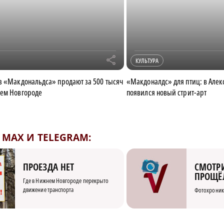
r
КУЛЬТУРА
з «Макдональдса» продают за 500 тысяч
«Макдоналдс» для птиц: в Алек
нем Новгороде
появился новый стрит-арт
MAX И TELEGRAM:
СМОТРИ
ПРОЕЗДА НЕТ
ПРОЩЁ
Где в Нижнем Новгороде перекрыто
движение транспорта
Фотохроник