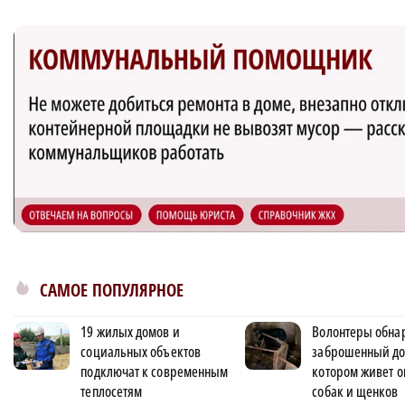
САМОЕ ПОПУЛЯРНОЕ
19 жилых домов и
Волонтеры обна
социальных объектов
заброшенный до
подключат к современным
котором живет о
теплосетям
собак и щенков