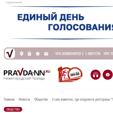
СОЦРЕКЛАМА
ЧТО ИЗМЕНИТСЯ С 1 АВГУСТА
ЧТО 
L
n
s
M
H
e
Главная
•
Новости
•
Общество
•
Стало известно, где откроются рестораны 
ОБЩЕСТВО