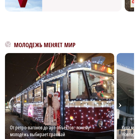
МОЛОДЕЖЬ МЕНЯЕТ МИР
От ретро-вагонов до арт-объектов: почему
Куда мож
молодёжь выбирает трамвай
Новгоро