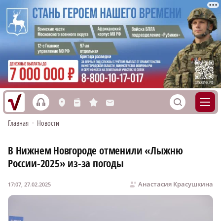
h
S
L
n
s
M
Главная
•
Новости
В Нижнем Новгороде отменили «Лыжню
России-2025» из-за погоды
Анастасия Красушкина
17:07, 27.02.2025