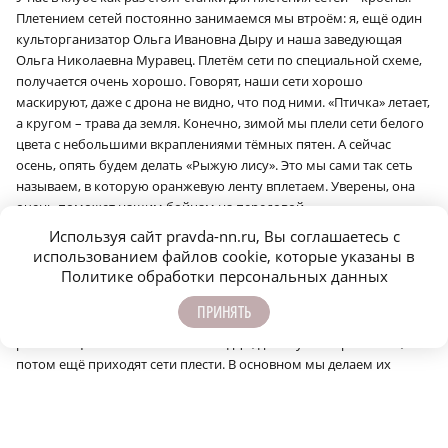
Плетением сетей постоянно занимаемся мы втроём: я, ещё один
культорганизатор Ольга Ивановна Дыру и наша заведующая
Ольга Николаевна Муравец. Плетём сети по специальной схеме,
получается очень хорошо. Говорят, наши сети хорошо
маскируют, даже с дрона не видно, что под ними. «Птичка» летает,
а кругом – трава да земля. Конечно, зимой мы плели сети белого
цвета с небольшими вкраплениями тёмных пятен. А сейчас
осень, опять будем делать «Рыжую лису». Это мы сами так сеть
называем, в которую оранжевую ленту вплетаем. Уверены, она
очень поможет нашим бойцам на передовой».
Используя сайт pravda-nn.ru, Вы соглашаетесь с
«А мы плетём сети на специально оборудованных столах, они
использованием файлов cookie, которые указаны в
стоят в Перевозском строительном колледже, который
Политике обработки персональных данных
базируется у нас, в Дальнем Константинове, – рассказывает
Галина Николаевна Игнатьева. – Постоянно приходят по 10 – 12
ПРИНЯТЬ
человек. В основном это пенсионеры, но есть и женщины
работающие. Они большие молодцы, двое суток отработают,
потом ещё приходят сети плести. В основном мы делаем их
стандартного размера 3 на 6 метров. Но можем сплести любую
маскировочную сеть под заказ. Все очень стараются. Знают, что
сети востребованы. И скорость у нас очень высокая, рука набита.