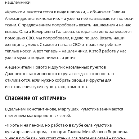
нашлемники.
«Крючком вяжется сетка в виде шапочки, – объясняет Галина
Александровна технологию, – а уже на неё навязываются полоски
ткани. С предложением попробовать вязать нашлемники на нас
вышла Ольга Валерьевна Гальцева, которая активно занимается
помощью СВО, мы попробовали, и дело пошло. Вязать наши
женщины умеют. С самого начала СВО отправляли ребятам
тёплые носки. А вот теперь – нашлемники. К этой работе у нас
уже и мужья подключились, и дети».
А ещё жители Нового и других населённых пунктов
Дальнеконстантиновского округа всегда с готовностью
откликаются, если нужно собрать овощи и фрукты для
изготовления сухих супов, каш, компотов.
Спасение от «птичек»
В Дальнем Константинове, Маргушах, Румстихе занимаются
плетением маскировочных сетей.
«Я хоть и на пенсии, но работаю в клубе села Румстиха
культорганизатором, – говорит Галина Михайловна Воронина. –
У нас в клубе как раз стоят станки для плетения сетей – кросны.