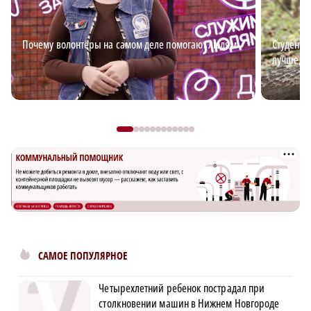
Почему волонтёры на самом деле помогают людям
Студент-
лучше, ч
САМОЕ ПОПУЛЯРНОЕ
Четырехлетний ребенок пострадал при
столкновении машин в Нижнем Новгороде