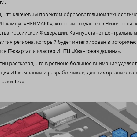
ти.
л, что ключевым проектом образовательной технологич
ИТ-кампус «НЕЙМАРК», который создается в Нижегородс
тва Российской Федерации. Кампус станет центральным
вития региона, который будет интегрирован в историчес
ся IT-квартал и кластер ИНТЦ «Квантовая долина».
итин рассказал, что в регионе большое внимание уделяе
их ИТ-компаний и разработчиков, для них организован
ький Тех».