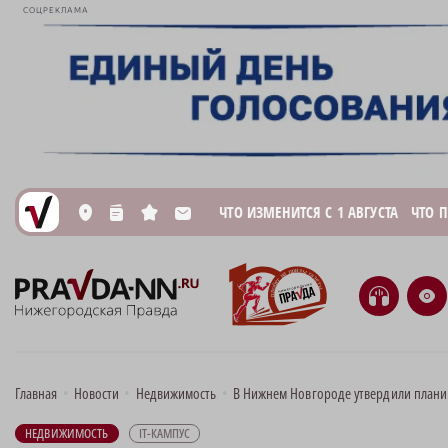
СОЦРЕКЛАМА
ЧТО ИЗМЕНИТСЯ С 1 АВГУСТА
ЧТО 
L
n
s
M
H
e
Главная
•
Новости
•
Недвижимость
•
В Нижнем Новгороде утвердили планир
НЕДВИЖИМОСТЬ
IT-КАМПУС