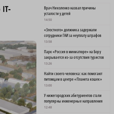
IT-
Врач Николенко назвал причины
усталости у детей
14:50
«Злостного» должника задержали
сотрудники ГАИ за неуплату штрафов
13:58
Парк «Россия в миниатюре» на Бору
закрывается из-за отсутствия туристов
13:26
Найти своего человека: как помогают
питомцам в центре «Планета кошек»
13:00
У нижегородских абитуриентов стали
популярны инженерные направления
12:48