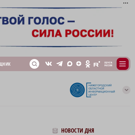
m
T
O
ЩНИК
Z
X
E
S
V
с
НОВОСТИ ДНЯ