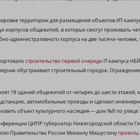
ировке территории для размещения объектов ИТ-кампус
вух корпусов общежитий, в которых смогут проживать че
ебно-административного корпуса на две тысячи человек,
стартовало
строительство первой очереди
IТ-кампуса НЕ
ядчик обустраивает строительный городок. Ограждение
роят 18 зданий общежитий от четырех до шести этажей, 
дстанцию, автомобильные проезды и сделают инженерны
новить объект культурного наследия — дом №8 по улице
онференции ЦИПР губернатор Нижегородской области Гл
телю Правительства России Михаилу Мишустину
проекты