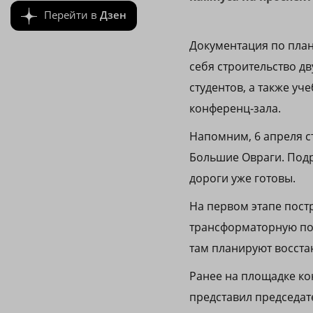
Перейти в
Дзен
Документация по план
себя строительство д
студентов, а также уч
конференц-зала.
Напомним, 6 апреля 
Большие Овраги. Подр
дороги уже готовы.
На первом этапе пост
трансформаторную по
там планируют восста
Ранее на площадке к
представил председа