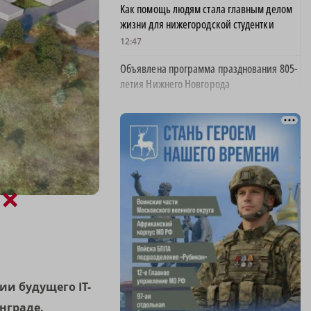
Как помощь людям стала главным делом
жизни для нижегородской студентки
12:47
Объявлена программа празднования 805-
летия Нижнего Новгорода
11:56
В Керженском заповеднике появился
новый кот Степан
11:18
На 30% вырос средний проходной балл в
×
нижегородских вузах
11:00
Пожарные тушат огонь на проспекте
Ленина в Дзержинске
10:23
и будущего IT-
нграде.