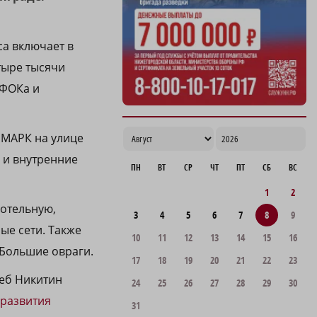
а включает в
тыре тысячи
 ФОКа и
ЙМАРК на улице
 и внутренние
ПН
ВТ
СР
ЧТ
ПТ
СБ
ВС
1
2
котельную,
3
4
5
6
7
8
9
е сети. Также
10
11
12
13
14
15
16
 Большие овраги.
17
18
19
20
21
22
23
еб Никитин
24
25
26
27
28
29
30
 развития
31