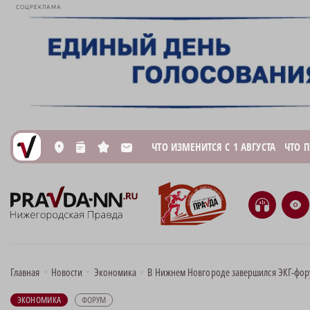
СОЦРЕКЛАМА
ЧТО ИЗМЕНИТСЯ С 1 АВГУСТА
ЧТО 
L
n
s
M
H
e
Главная
•
Новости
•
Экономика
•
В Нижнем Новгороде завершился ЭКГ-фо
ЭКОНОМИКА
ФОРУМ