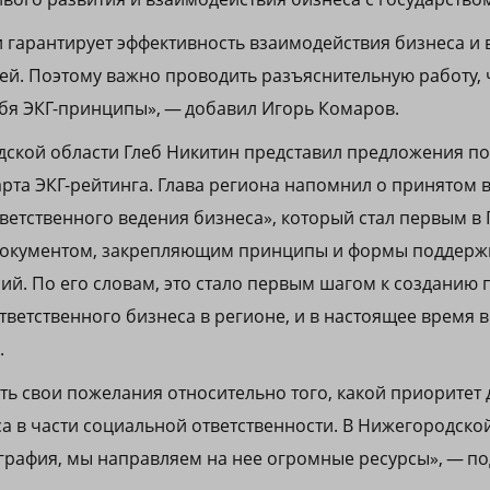
и гарантирует эффективность взаимодействия бизнеса и 
ей. Поэтому важно проводить разъяснительную работу,
ебя ЭКГ-принципы», — добавил Игорь Комаров.
дской области Глеб Никитин представил предложения п
та ЭКГ-рейтинга. Глава региона напомнил о принятом в 
тветственного ведения бизнеса», который стал первым 
документом, закрепляющим принципы и формы поддерж
ий. По его словам, это стало первым шагом к созданию
ветственного бизнеса в регионе, и в настоящее время в
.
сть свои пожелания относительно того, какой приоритет
са в части социальной ответственности. В Нижегородско
графия, мы направляем на нее огромные ресурсы», — п