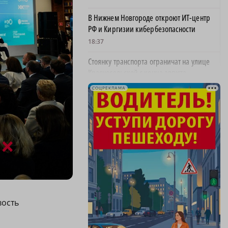
В Нижнем Новгороде откроют ИТ-центр
РФ и Киргизии кибербезопасности
18:37
Стоянку транспорта ограничат на улице
Красносельской с конца августа
18:37
СОЦРЕКЛАМА
Волонтеры обнаружили заброшенный
дом, в котором живет около 20 собак и
щенков
×
18:02
В Нижегородской области наградили
более 40 организаций к Дню строителя
17:57
вость
Садыр Жапаров и Глеб Никитин провели
рабочую встречу в Киргизии
17:38