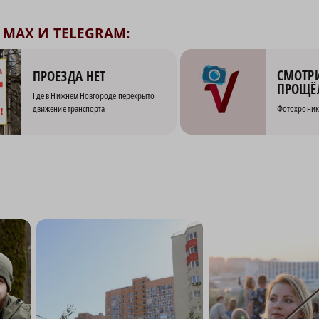
MAX И TELEGRAM:
СМОТРИ
ПРОЕЗДА НЕТ
ПРОЩЁ
Где в Нижнем Новгороде перекрыто
движение транспорта
Фотохроник