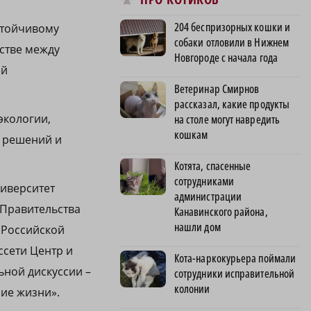
204 беспризорных кошки и
стойчивому
собаки отловили в Нижнем
стве между
Новгороде с начала года
ой
Ветеринар Смирнов
рассказал, какие продукты
экологии,
на столе могут навредить
кошкам
х решений и
Котята, спасенные
сотрудниками
иверситет
администрации
Правительства
Канавинского района,
нашли дом
 Российской
ссети Центр и
Кота-наркокурьера поймали
ьной дискуссии –
сотрудники исправительной
колонии
ние жизни».