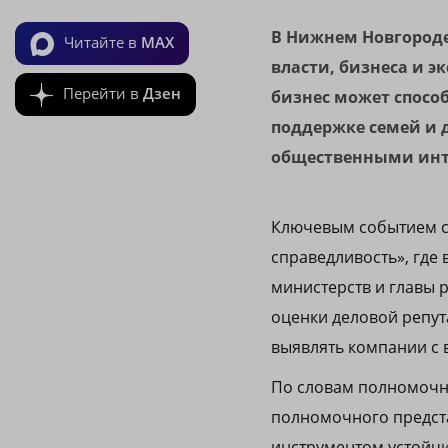
В Нижнем Новгород
Читайте в
MAX
власти, бизнеса и э
Перейти в
Дзен
бизнес может спосо
поддержке семей и 
общественными инт
Ключевым событием ст
справедливость», где
министерств и главы 
оценки деловой репут
выявлять компании с 
По словам полномочн
полномочного предста
инструментом устойчи