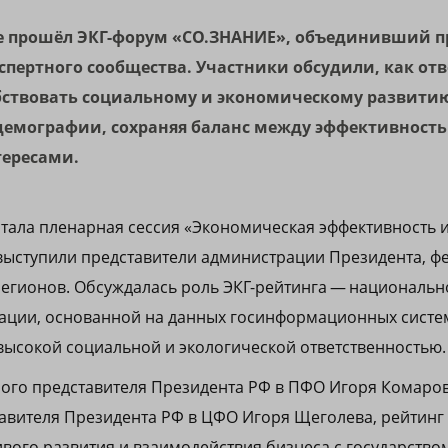
е прошёл ЭКГ-форум «СО.ЗНАНИЕ», объединивший п
кспертного сообщества. Участники обсудили, как от
бствовать социальному и экономическому развитию
демографии, сохраняя баланс между эффективность
ересами.
ала пленарная сессия «Экономическая эффективность 
 выступили представители администрации Президента, 
регионов. Обсуждалась роль ЭКГ-рейтинга — националь
ации, основанной на данных госинформационных систе
высокой социальной и экологической ответственностью.
ого представителя Президента РФ в ПФО Игоря Комаров
вителя Президента РФ в ЦФО Игоря Щеголева, рейтинг 
вого развития и взаимодействия бизнеса с государство