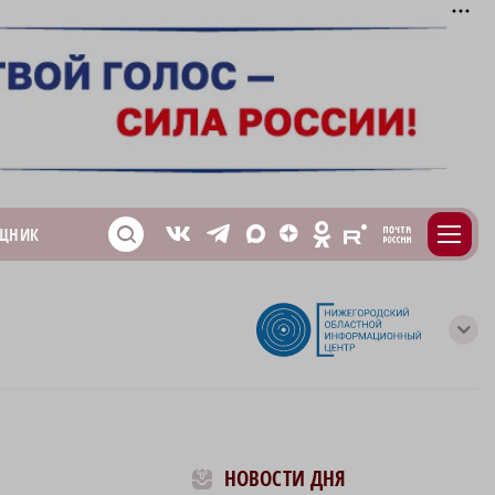
m
T
O
ЩНИК
Z
X
E
S
V
с
НОВОСТИ ДНЯ