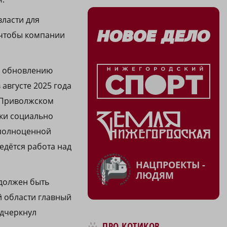
власти для
 чтобы компании
о обновлению
августе 2025 года
в Приволжском
ки социально
 полноценной
едётся работа над
НАЦПРОЕКТЫ -
ЛЮДЯМ
 должен быть
й области главный
одчеркнул
ПРО КОТИКОВ