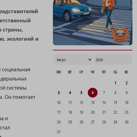
редставителей
ветственный
 страны,
ю, экологией и
и социальная
ПН
ВТ
СР
ЧТ
ПТ
СБ
ВС
федеральных
1
2
ной системы
3
4
5
6
7
8
9
м. Он помогает
10
11
12
13
14
15
16
17
18
19
20
21
22
23
а и
24
25
26
27
28
29
30
стал
31
м.