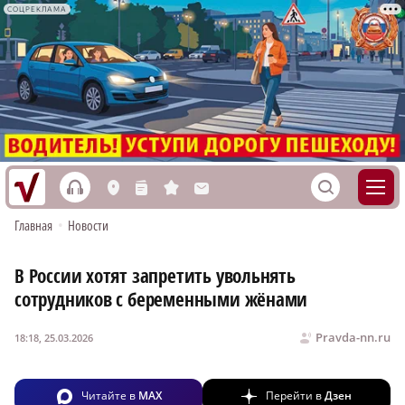
СОЦРЕКЛАМА
h
S
L
n
s
M
Главная
•
Новости
В России хотят запретить увольнять
сотрудников с беременными жёнами
Pravda-nn.ru
18:18, 25.03.2026
Читайте в
MAX
Перейти в
Дзен