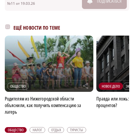
ПОДПИСАТЬСЯ
№11 от 19.03.26
ЕЩЁ НОВОСТИ ПО ТЕМЕ
r
ОБЩЕСТВО
НОВОЕ ДЕЛО
ЭКО
Родителям из Нижегородской области
Правда или ложь: НД
объяснили, как получить компенсацию за
процентов?
лагерь
ОБЩЕСТВО
НАЛОГ
ОТДЫХ
ТУРИСТЫ