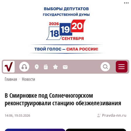
h
S
L
n
s
M
Главная
•
Новости
В Смирновке под Солнечногорском
реконструировали станцию обезжелезивания
Pravda-nn.ru
14:06, 19.03.2026