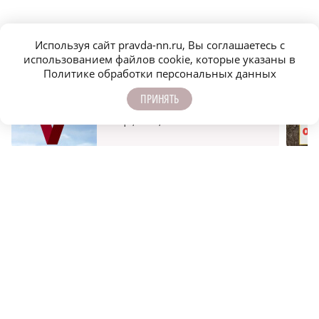
ПОДПИСЫВАЙТЕСЬ НА НАШИ
Используя сайт pravda-nn.ru, Вы соглашаетесь с
КАНАЛЫ В MAX И TELEGRAM:
использованием файлов cookie, которые указаны в
Политике обработки персональных данных
ПРИНЯТЬ
НИЖЕГОРОДСКАЯ ПРАВДА
Быстро, честно, точно. И ничего лишнего
МОЛОДЕЖЬ МЕНЯЕТ МИР