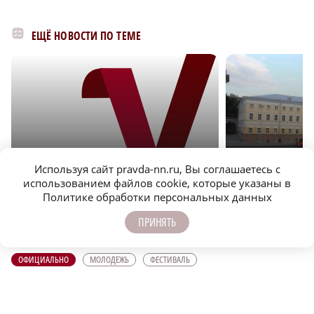
ЕЩЁ НОВОСТИ ПО ТЕМЕ
Используя сайт pravda-nn.ru, Вы соглашаетесь с
r
ОФИЦИАЛЬНО
ОФИЦИАЛЬНО
использованием файлов cookie, которые указаны в
Политике обработки персональных данных
Нижегородская область вошла в число лидеров
Специальный конце
научно-популярного туризма
пройдет в Нижнем Но
ПРИНЯТЬ
ОФИЦИАЛЬНО
МОЛОДЕЖЬ
ФЕСТИВАЛЬ
ПОДПИСЫВАЙТЕСЬ НА НАШИ