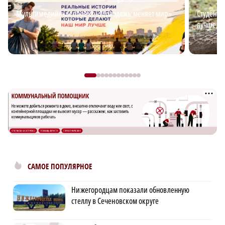
Мультимедийный проект «Молодежь меняет мир»
Студент-
лучше, ч
САМОЕ ПОПУЛЯРНОЕ
Нижегородцам показали обновленную
стеллу в Сеченовском округе