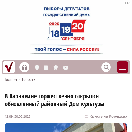
h
S
L
n
s
M
Главная
•
Новости
В Варнавине торжественно открылся
обновленный районный Дом культуры
Кристина Корецкая
12:09, 30.07.2025