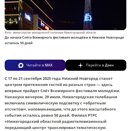
Фото: министерство молодежной политики Нижегородской области
До начала Слёта Всемирного фестиваля молодёжи в Нижнем Новгороде
осталось 50 дней
Читайте в
MAX
Перейти в
Дзен
С 17 по 21 сентября 2025 года Нижний Новгород станет
центром притяжения гостей из разных стран — здесь
впервые пройдет Слёт Всемирного фестиваля молодёжи.
Накануне вечером, 29 июля, Нижегородская телебашня
включила символическую подсветку с «обратным
отсчетом», напоминающим, что до этого масштабного
события осталось ровно 50 дней. Филиал РТРС
«Нижегородский областной радиотелевизионный
передающий центр» транслировал тематическую