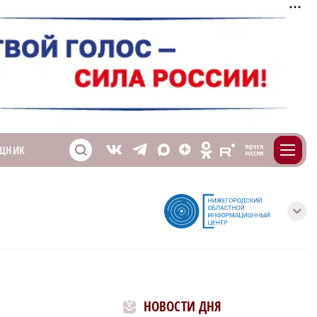
m
T
O
ЩНИК
Z
X
E
S
V
с
НОВОСТИ ДНЯ