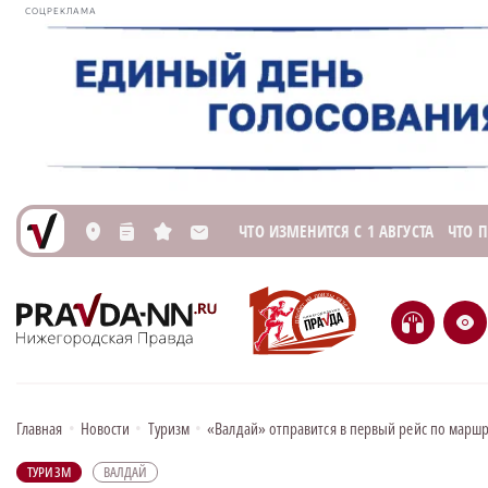
СОЦРЕКЛАМА
ЧТО ИЗМЕНИТСЯ С 1 АВГУСТА
ЧТО 
L
n
s
M
H
e
Главная
•
Новости
•
Туризм
•
«Валдай» отправится в первый рейс по марш
ТУРИЗМ
ВАЛДАЙ