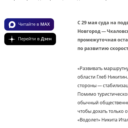
С 29 мая суда на п
Читайте в
MAX
Новгород — Чкаловск
Перейти в
Дзен
промежуточная оста
по развитию скорост
«Развивать маршрутну
области Глеб Никити
стороны — стабилизац
Помимо туристической
обычный общественны
чтобы дохать только 
«Водолет» Никита Ита