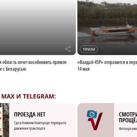
r
ТУРИЗМ
 область хочет возобновить прямое
«Валдай 45Р» отправится в перв
е с Беларусью
14 мая
MAX И TELEGRAM:
СМОТРИ
ПРОЕЗДА НЕТ
ПРОЩЁ
Где в Нижнем Новгороде перекрыто
движение транспорта
Фотохроник