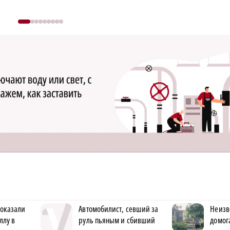
оказали
Автомобилист, севший за
Неизв
ллу в
руль пьяным и сбивший
домог