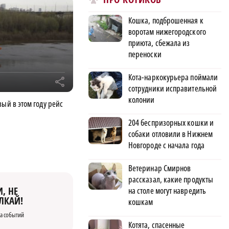
Кошка, подброшенная к
воротам нижегородского
приюта, сбежала из
переноски
Кота-наркокурьера поймали
r
сотрудники исправительной
колонии
ый в этом году рейс
204 беспризорных кошки и
собаки отловили в Нижнем
Новгороде с начала года
Ветеринар Смирнов
рассказал, какие продукты
, НЕ
на столе могут навредить
ЛКАЙ!
кошкам
а событий
Котята, спасенные