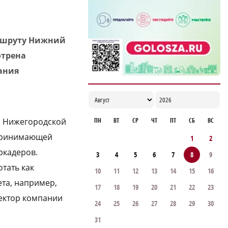
аршруту Нижний
отрена
ания
ПН
ВТ
СР
ЧТ
ПТ
СБ
ВС
р Нижегородской
 принимающей
1
2
ркадеров.
3
4
5
6
7
8
9
тать как
10
11
12
13
14
15
16
та, например,
17
18
19
20
21
22
23
ректор компании
24
25
26
27
28
29
30
31