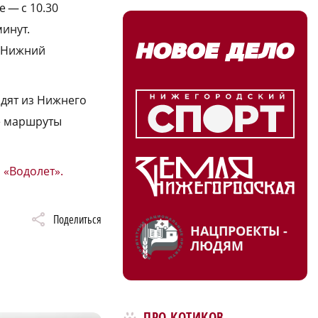
 — с 10.30
минут.
В Нижний
одят из Нижнего
е маршруты
 «Водолет».
Поделиться
НАЦПРОЕКТЫ -
ЛЮДЯМ
ПРО КОТИКОВ