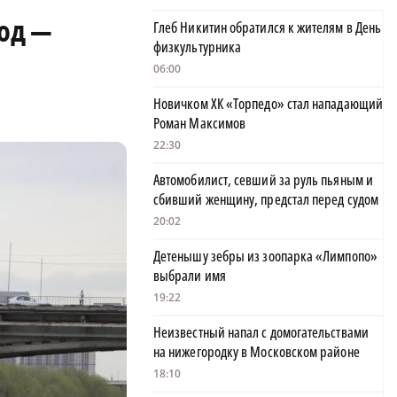
род —
Глеб Никитин обратился к жителям в День
физкультурника
06:00
Новичком ХК «Торпедо» стал нападающий
Роман Максимов
22:30
Автомобилист, севший за руль пьяным и
сбивший женщину, предстал перед судом
20:02
Детенышу зебры из зоопарка «Лимпопо»
выбрали имя
19:22
Неизвестный напал с домогательствами
на нижегородку в Московском районе
18:10