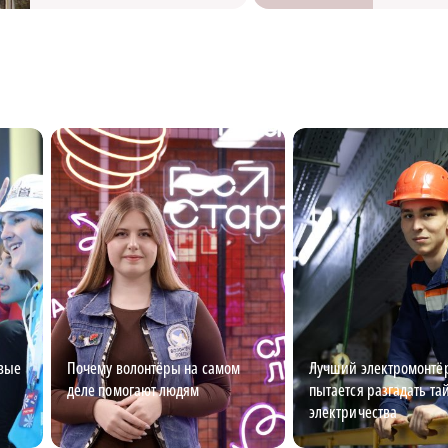
овые
Почему волонтёры на самом
Лучший электромонтёр
деле помогают людям
пытается разгадать та
электричества