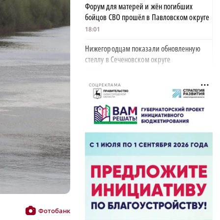
Форум для матерей и жён погибших
бойцов СВО прошёл в Павловском округе
18:01
Нижегородцам показали обновленную
стеллу в Сеченовском округе
17:43
СОЦРЕКЛАМА
Исправительные работы получил
нижегородец с долгом по алиментам 700
тысяч рублей
17:37
Обращения пострадавших продавцов WB
рассмотрят на заседании оперштаба в
августе
17:21
Нижегородская область вошла в число
лидеров научно-популярного туризма
Фотобанк
17:10