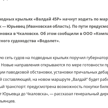
одводных крыльях «Валдай 45Р» начнут ходить по м
 — Юрьевец (Ивановская область). По пути предусм
новка в Чкаловске. Об этом сообщили в ООО «Комп
ного судоходства «Водолет».
ю сеть судов на подводных крыльях поручил губернато
н. Новые направления открываются по мере готовности
ии паводковой обстановки, установки причальных деба
 составляющей, на новом маршруте „Валдай“ будет рабо
й транспорт: предусмотрена возможность покупки биле
от Юрьевца до Чкаловска», — рассказал генеральный ди
льянцев.