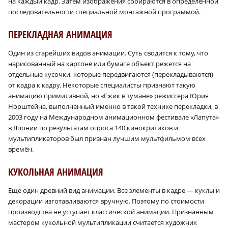
на каждый кадр. Затем изображения собираются в определенной
последовательности специальной монтажной программой.
ПЕРЕКЛАДНАЯ АНИМАЦИЯ
Один из старейших видов анимации. Суть сводится к тому, что
нарисованный на картоне или бумаге объект режется на
отдельные кусочки, которые передвигаются (перекладываются)
от кадра к кадру. Некоторые специалисты признают такую
анимацию примитивной, но «Ежик в тумане» режиссера Юрия
Норштейна, выполненный именно в такой технике перекладки, в
2003 году на Международном анимационном фестивале «Лапута»
в Японии по результатам опроса 140 кинокритиков и
мультипликаторов был признан лучшим мультфильмом всех
времён.
КУКОЛЬНАЯ АНИМАЦИЯ
Еще один древний вид анимации. Все элементы в кадре — куклы и
декорации изготавливаются вручную. Поэтому по стоимости
производства не уступает классической анимации. Признанным
мастером кукольной мультипликации считается художник