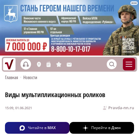
h
S
L
n
s
M
Главная
•
Новости
Виды мультипликационных роликов
Pravda-nn.ru
15:09, 01.06.2021
Читайте в
MAX
Перейти в
Дзен