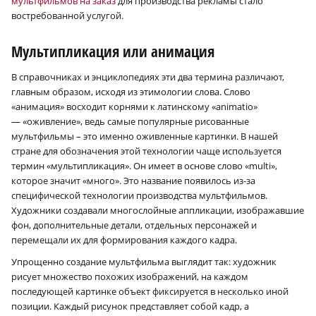
мультфильмов на заказ
для производства рекламы стало
востребованной услугой.
Мультипликация или анимация
В справочниках и энциклопедиях эти два термина различают,
главным образом, исходя из этимологии слова. Слово
«анимация» восходит корнями к латинскому «animatio»
— «оживление», ведь самые популярные рисованные
мультфильмы – это именно оживленные картинки. В нашей
стране для обозначения этой технологии чаще используется
термин «мультипликация». Он имеет в основе слово «multi»,
которое значит «много». Это название появилось из-за
специфической технологии производства мультфильмов.
Художники создавали многослойные аппликации, изображавшие
фон, дополнительные детали, отдельных персонажей и
перемещали их для формирования каждого кадра.
Упрощенно создание мультфильма выглядит так: художник
рисует множество похожих изображений, на каждом
последующей картинке объект фиксируется в несколько иной
позиции. Каждый рисунок представляет собой кадр, а