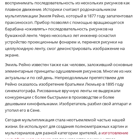
воспринимать последовательность из нескольких рисунков как
плавное движение. Историки считают родоначальником
мультипликации Эмиля Рейно, который в 1877 году запатентовал
праксиноскоп. Прибор позволял с помощью вращающегося
барабана «оживлять» последовательность рисунков на
бумажной ленте. Через несколько лет инженер оснастил
устройство проекционным фонарем и, перенеся рисунки на
целлулоидную ленту, смог демонстрировать изображение на
экране.
Эмиль Рейно известен также как человек, заложивший основные
элементарные принципы одушевления рисунков. Многие из них
актуальны и по сей день. Непреодолимым препятствием для
Рейно оказалось изобретение братьями Люмьер в 1895 году
синематографа. Рисованные вручную ленты не выдержали
конкуренции с более быстрыми в производстве и более
дешевыми кинофильмами. Изобретатель разбил свой аппарат и
утопил его в Сене.
Сегодня мультипликация стала неотъемлемой частью нашей
жизни. Ее используют для создания полнометражных картин и
мультсериалов для разной категории зрителей, а
изготовление