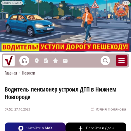
СОЦРЕКЛАМА
h
S
L
n
s
M
Главная
•
Новости
Водитель-пенсионер устроил ДТП в Нижнем
Новгороде
Юлия Полякова
07:52, 27.10.2023
Читайте в
MAX
Перейти в
Дзен