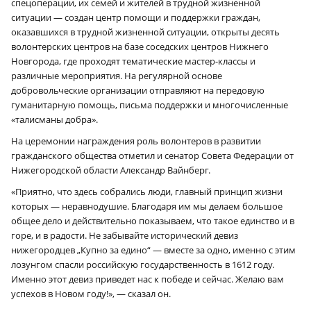
спецоперации, их семей и жителей в трудной жизненной
ситуации — создан центр помощи и поддержки граждан,
оказавшихся в трудной жизненной ситуации, открыты десять
волонтерских центров на базе соседских центров Нижнего
Новгорода, где проходят тематические мастер-классы и
различные мероприятия. На регулярной основе
добровольческие организации отправляют на передовую
гуманитарную помощь, письма поддержки и многочисленные
«талисманы добра».
На церемонии награждения роль волонтеров в развитии
гражданского общества отметил и сенатор Совета Федерации от
Нижегородской области Александр Вайнберг.
«Приятно, что здесь собрались люди, главный принцип жизни
которых — неравнодушие. Благодаря им мы делаем большое
общее дело и действительно показываем, что такое единство и в
горе, и в радости. Не забывайте исторический девиз
нижегородцев „Купно за едино“ — вместе за одно, именно с этим
лозунгом спасли российскую государственность в 1612 году.
Именно этот девиз приведет нас к победе и сейчас. Желаю вам
успехов в Новом году!», — сказал он.