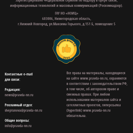
Зарегистрировано Федеральной службой по надзору в сфере связи,
информационных технологий и массовых коммуникаций (Роскомнадзор).
ГАУ НО «НОИЦ»
603006, Нижегородская область,
г.Нижний Новгород, ул.Максима Горького, д.151 Б, помещение 5
Все права на материалы, находящиеся
Контактные e‑mail
на сайте www.pravda-nn.ru, охраняются
для связи:
в соответствии с законодательством РФ,
в том числе, об авторском праве и
Редакция:
смежных правах. При любом
news@pravda-nn.ru
использовании материалов сайта и
Рекламный отдел:
сателлитных проектов, гиперссылка
sheptunova@pravda-nn.ru
(hyperlink) www.pravda-nn.ru
обязательна.
Общие вопросы:
info@pravda-nn.ru