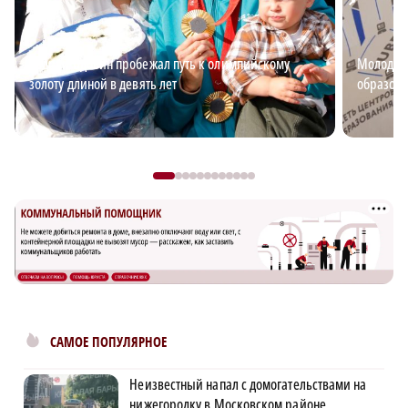
Андрей Вдовин пробежал путь к олимпийскому
Молодёжь
золоту длиной в девять лет
образова
САМОЕ ПОПУЛЯРНОЕ
Неизвестный напал с домогательствами на
нижегородку в Московском районе