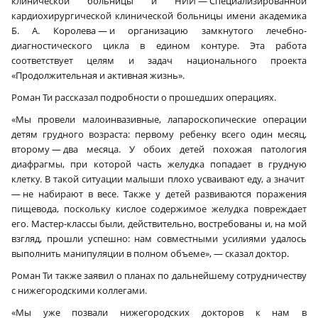
клинической больницы и НИИ — Специализированной
кардиохирургической клинической больницы имени академика
Б. А. Королева — и организацию замкнутого лечебно-
диагностического цикла в едином контуре. Эта работа
соответствует целям и задач национального проекта
«Продолжительная и активная жизнь».
Роман Ти рассказал подробности о прошедших операциях.
«Мы провели малоинвазивные, лапароскопические операции
детям грудного возраста: первому ребенку всего один месяц,
второму — два месяца. У обоих детей похожая патология
диафрагмы, при которой часть желудка попадает в грудную
клетку. В такой ситуации малыши плохо усваивают еду, а значит
— не набирают в весе. Также у детей развиваются поражения
пищевода, поскольку кислое содержимое желудка повреждает
его. Мастер-классы были, действительно, востребованы и, на мой
взгляд, прошли успешно: нам совместными усилиями удалось
выполнить манипуляции в полном объеме», — сказал доктор.
Роман Ти также заявил о планах по дальнейшему сотрудничеству
с нижегородскими коллегами.
«Мы уже позвали нижегородских докторов к нам в