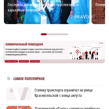
Госслужба для молодежи: новые перспективы и
Почему в
карьерные возможности
САМОЕ ПОПУЛЯРНОЕ
Стоянку транспорта ограничат на улице
Красносельской с конца августа
Дзержинский «Парус» завоевал серебро на