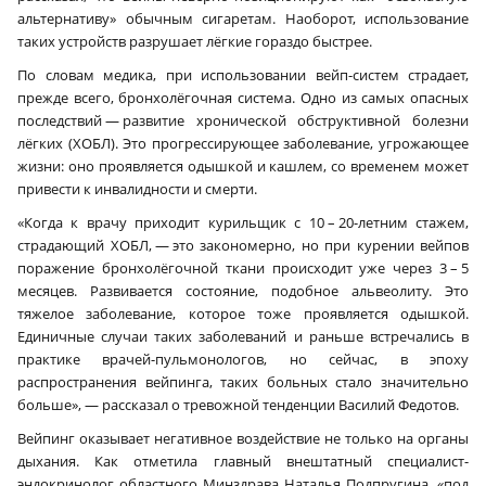
альтернативу» обычным сигаретам. Наоборот, использование
таких устройств разрушает лёгкие гораздо быстрее.
По словам медика, при использовании вейп-систем страдает,
прежде всего, бронхолёгочная система. Одно из самых опасных
последствий — развитие хронической обструктивной болезни
лёгких (ХОБЛ). Это прогрессирующее заболевание, угрожающее
жизни: оно проявляется одышкой и кашлем, со временем может
привести к инвалидности и смерти.
«Когда к врачу приходит курильщик с 10 – 20-летним стажем,
страдающий ХОБЛ, — это закономерно, но при курении вейпов
поражение бронхолёгочной ткани происходит уже через 3 – 5
месяцев. Развивается состояние, подобное альвеолиту. Это
тяжелое заболевание, которое тоже проявляется одышкой.
Единичные случаи таких заболеваний и раньше встречались в
практике врачей-пульмонологов, но сейчас, в эпоху
распространения вейпинга, таких больных стало значительно
больше», — рассказал о тревожной тенденции Василий Федотов.
Вейпинг оказывает негативное воздействие не только на органы
дыхания. Как отметила главный внештатный специалист-
эндокринолог областного Минздрава Наталья Подпругина, «под