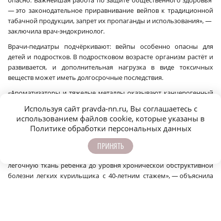
опасно. Важнейшая работа по защите общественного здоровья
— это законодательное приравнивание вейпов к традиционной
табачной продукции, запрет их пропаганды и использования», —
заключила врач-эндокринолог.
Врачи-педиатры подчёркивают: вейпы особенно опасны для
детей и подростков. В подростковом возрасте организм растёт и
развивается, и дополнительная нагрузка в виде токсичных
веществ может иметь долгосрочные последствия.
«Ароматизаторы и тяжелые металлы оказывают канцерогенный
эффект на железы внутренней секреции — гормоны с высокой
Используя сайт pravda-nn.ru, Вы соглашаетесь с
биологической активностью, обеспечивающие процессы роста,
использованием файлов cookie, которые указаны в
развития, размножения, адаптации, поведения. Поэтому
Политике обработки персональных данных
особенно опасно употребление вейпов в подростковом возрасте,
когда организм еще растет и не сталкивался с такой нагрузкой.
ПРИНЯТЬ
Даже несколько затяжек в день за два года могут разрушить
легочную ткань ребенка до уровня хронической обструктивной
болезни легких курильщика с 40-летним стажем», — объяснила
главный врач Детской городской поликлиники № 19 Нижнего
Новгорода Ольга Бурова.
Главный врач Нижегородского областного центра