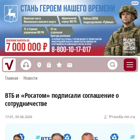
h
S
L
n
s
M
Главная
•
Новости
ВТБ и «Росатом» подписали соглашение о
сотрудничестве
Pravda-nn.ru
17:01, 05.06.2026