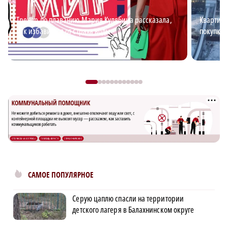
Тренер по плаванию Мария Кулябина рассказала,
Квартирн
как избавиться от страха воды
покупке 
САМОЕ ПОПУЛЯРНОЕ
Серую цаплю спасли на территории
детского лагеря в Балахнинском округе