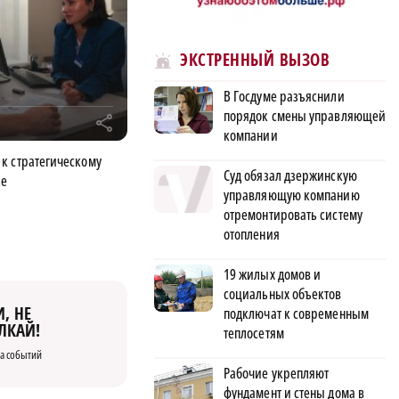
ЭКСТРЕННЫЙ ВЫЗОВ
В Госдуме разъяснили
порядок смены управляющей
r
компании
к стратегическому
Суд обязал дзержинскую
ле
управляющую компанию
отремонтировать систему
отопления
19 жилых домов и
социальных объектов
, НЕ
подключат к современным
ЛКАЙ!
теплосетям
а событий
Рабочие укрепляют
фундамент и стены дома в