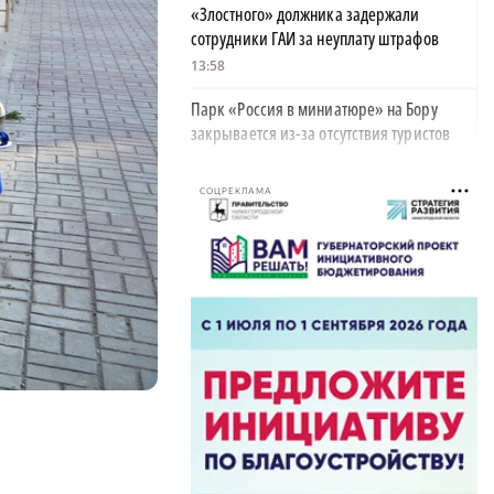
«Злостного» должника задержали
сотрудники ГАИ за неуплату штрафов
13:58
Парк «Россия в миниатюре» на Бору
закрывается из-за отсутствия туристов
13:26
СОЦРЕКЛАМА
Найти своего человека: как помогают
питомцам в центре «Планета кошек»
13:00
У нижегородских абитуриентов стали
×
популярны инженерные направления
12:48
Как помощь людям стала главным делом
жизни для нижегородской студентки
12:47