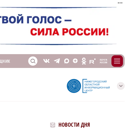
m
T
O
ЩНИК
Z
X
E
S
V
с
НОВОСТИ ДНЯ