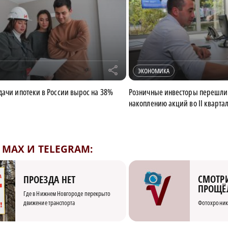
r
ЭКОНОМИКА
дачи ипотеки в России вырос на 38%
Розничные инвесторы перешли 
накоплению акций во II кварта
MAX И TELEGRAM:
СМОТРИ
ПРОЕЗДА НЕТ
ПРОЩЁ
Где в Нижнем Новгороде перекрыто
движение транспорта
Фотохроник