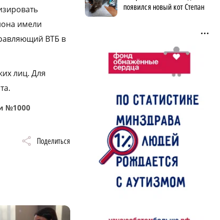
появился новый кот Степан
изировать
иона имели
правляющий ВТБ в
ких лиц. Для
та.
ии №1000
Поделиться