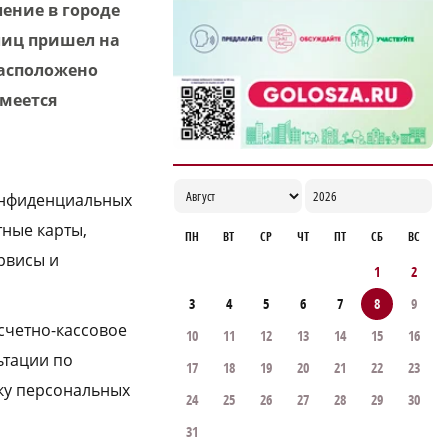
ение в городе
лиц пришел на
расположено
меется
онфиденциальных
тные карты,
ПН
ВТ
СР
ЧТ
ПТ
СБ
ВС
рвисы и
1
2
3
4
5
6
7
8
9
счетно-кассовое
10
11
12
13
14
15
16
ьтации по
17
18
19
20
21
22
23
ку персональных
24
25
26
27
28
29
30
31