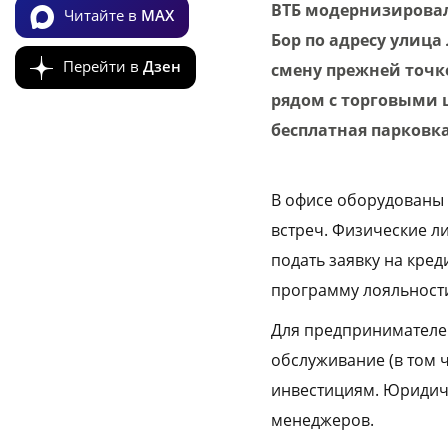
ВТБ модернизировал 
Читайте в
MAX
Бор по адресу улица
Перейти в
Дзен
смену прежней точк
рядом с торговыми 
бесплатная парковка
В офисе оборудованы
встреч. Физические ли
подать заявку на кре
программу лояльности
Для предпринимателей
обслуживание (в том 
инвестициям. Юридич
менеджеров.