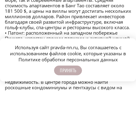
стоимость апартаментов в Банг Тао составляет около
181 500 $, а цены на виллы могут достигать нескольких
миллионов долларов. Район привлекает инвесторов
благодаря своей развитой инфраструктуре, включая
гольф-клубы, спа-центры и рестораны высокого класса.
• Патонг: расположенный на западном побережье
Пхукета, известен своими пляжами и активной ночной
жизнью. Средняя стоимость апартаментов в Патонге
Используя сайт pravda-nn.ru, Вы соглашаетесь с
составляет 379 573 $, а цены на виллы могут достигать
использованием файлов cookie, которые указаны в
5 264 105 $. Патонг привлекает инвесторов благодаря
Политике обработки персональных данных
высокому потенциалу арендного дохода и
постоянному спросу со стороны туристов.
ПРИНЯТЬ
• Бангкок: столица Таиланда, Бангкок, также остается
важным центром для инвестиций в элитную
недвижимость. В центре города можно найти
роскошные кондоминиумы и пентхаусы с видом на
реку Чао Прайя. Средняя стоимость элитной
недвижимости в Бангкоке варьируется в зависимости
от района, но в целом цены остаются
конкурентоспособными по сравнению с другими
мегаполисами Азии.
• Самуи: остров привлекает инвесторов своими
живописными пляжами и спокойной атмосферой.
Здесь можно найти как уединенные виллы, так и