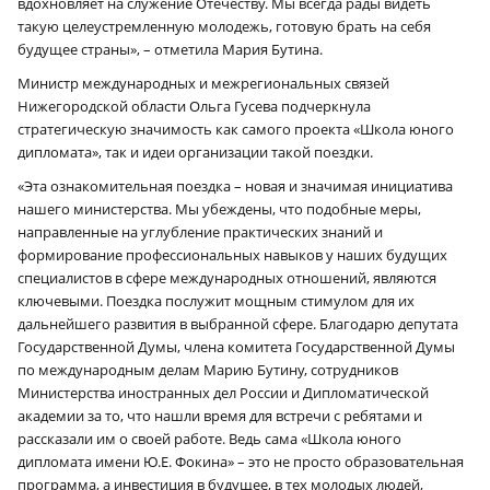
вдохновляет на служение Отечеству. Мы всегда рады видеть
такую целеустремленную молодежь, готовую брать на себя
будущее страны», – отметила Мария Бутина.
Министр международных и межрегиональных связей
Нижегородской области Ольга Гусева подчеркнула
стратегическую значимость как самого проекта «Школа юного
дипломата», так и идеи организации такой поездки.
«Эта ознакомительная поездка – новая и значимая инициатива
нашего министерства. Мы убеждены, что подобные меры,
направленные на углубление практических знаний и
формирование профессиональных навыков у наших будущих
специалистов в сфере международных отношений, являются
ключевыми. Поездка послужит мощным стимулом для их
дальнейшего развития в выбранной сфере. Благодарю депутата
Государственной Думы, члена комитета Государственной Думы
по международным делам Марию Бутину, сотрудников
Министерства иностранных дел России и Дипломатической
академии за то, что нашли время для встречи с ребятами и
рассказали им о своей работе. Ведь сама «Школа юного
дипломата имени Ю.Е. Фокина» – это не просто образовательная
программа, а инвестиция в будущее, в тех молодых людей,