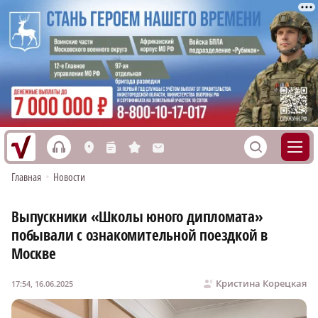
h
S
L
n
s
M
Главная
•
Новости
Выпускники «Школы юного дипломата»
побывали с ознакомительной поездкой в
Москве
Кристина Корецкая
17:54, 16.06.2025