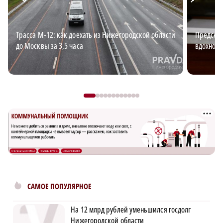
Трасса М‑12: как доехать из Нижегородской области
Председа
до Москвы за 3,5 часа
вдохновл
САМОЕ ПОПУЛЯРНОЕ
На 12 млрд рублей уменьшился госдолг
Нижегородской области