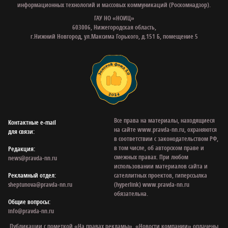
информационных технологий и массовых коммуникаций (Роскомнадзор).
ГАУ НО «НОИЦ»
603006, Нижегородская область,
г.Нижний Новгород, ул.Максима Горького, д.151 Б, помещение 5
Все права на материалы, находящиеся
Контактные e‑mail
на сайте www.pravda-nn.ru, охраняются
для связи:
в соответствии с законодательством РФ,
в том числе, об авторском праве и
Редакция:
смежных правах. При любом
news@pravda-nn.ru
использовании материалов сайта и
Рекламный отдел:
сателлитных проектов, гиперссылка
sheptunova@pravda-nn.ru
(hyperlink) www.pravda-nn.ru
обязательна.
Общие вопросы:
info@pravda-nn.ru
Публикации с пометкой «На правах рекламы», «Новости компании» оплачены