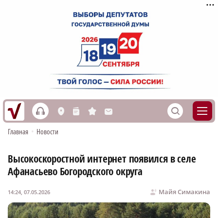
h
S
L
n
s
M
Главная
•
Новости
Высокоскоростной интернет появился в селе
Афанасьево Богородского округа
Майя Симакина
14:24, 07.05.2026