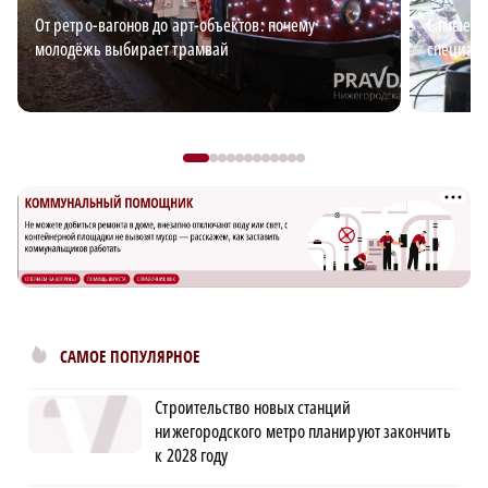
От ретро-вагонов до арт-объектов: почему
Самые в
молодёжь выбирает трамвай
специали
САМОЕ ПОПУЛЯРНОЕ
Строительство новых станций
нижегородского метро планируют закончить
к 2028 году