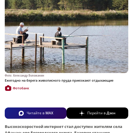
Фото: Александр Воложанин
Ежегодно на берега живописного пруда приезжают отдыхающие
Фотобанк
Читайте в
MAX
Перейти в
Дзен
Высокоскоростной интернет стал доступен жителям села
Афанасьево Богородского округа. Базовую станцию