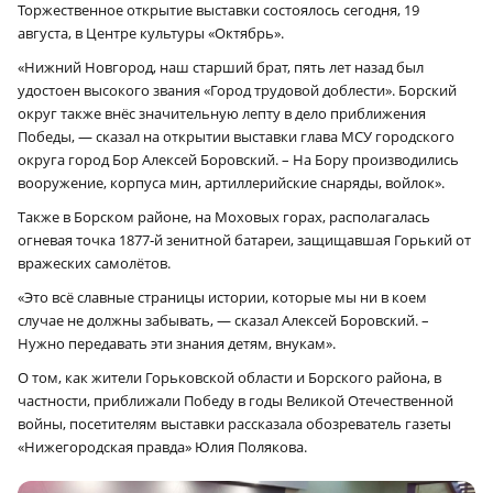
Торжественное открытие выставки состоялось сегодня, 19
августа, в Центре культуры «Октябрь».
«Нижний Новгород, наш старший брат, пять лет назад был
удостоен высокого звания «Город трудовой доблести». Борский
округ также внёс значительную лепту в дело приближения
Победы, — сказал на открытии выставки глава МСУ городского
округа город Бор Алексей Боровский. – На Бору производились
вооружение, корпуса мин, артиллерийские снаряды, войлок».
Также в Борском районе, на Моховых горах, располагалась
огневая точка 1877‑й зенитной батареи, защищавшая Горький от
вражеских самолётов.
«Это всё славные страницы истории, которые мы ни в коем
случае не должны забывать, — сказал Алексей Боровский. –
Нужно передавать эти знания детям, внукам».
О том, как жители Горьковской области и Борского района, в
частности, приближали Победу в годы Великой Отечественной
войны, посетителям выставки рассказала обозреватель газеты
«Нижегородская правда» Юлия Полякова.