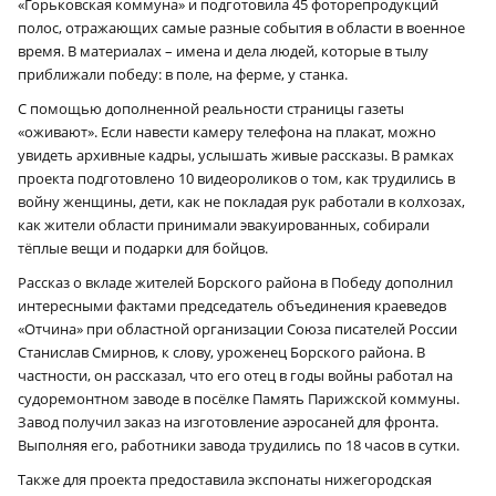
«Горьковская коммуна» и подготовила 45 фоторепродукций
полос, отражающих самые разные события в области в военное
время. В материалах – имена и дела людей, которые в тылу
приближали победу: в поле, на ферме, у станка.
С помощью дополненной реальности страницы газеты
«оживают». Если навести камеру телефона на плакат, можно
увидеть архивные кадры, услышать живые рассказы. В рамках
проекта подготовлено 10 видеороликов о том, как трудились в
войну женщины, дети, как не покладая рук работали в колхозах,
как жители области принимали эвакуированных, собирали
тёплые вещи и подарки для бойцов.
Рассказ о вкладе жителей Борского района в Победу дополнил
интересными фактами председатель объединения краеведов
«Отчина» при областной организации Союза писателей России
Станислав Смирнов, к слову, уроженец Борского района. В
частности, он рассказал, что его отец в годы войны работал на
судоремонтном заводе в посёлке Память Парижской коммуны.
Завод получил заказ на изготовление аэросаней для фронта.
Выполняя его, работники завода трудились по 18 часов в сутки.
Также для проекта предоставила экспонаты нижегородская