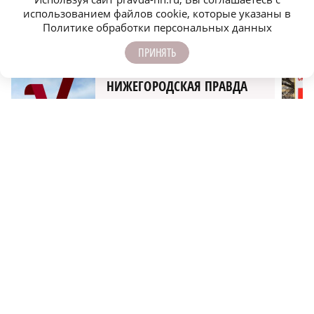
использованием файлов cookie, которые указаны в
ПОДПИСЫВАЙТЕСЬ НА НАШИ
Политике обработки персональных данных
КАНАЛЫ В MAX И TELEGRAM:
ПРИНЯТЬ
НИЖЕГОРОДСКАЯ ПРАВДА
Быстро, честно, точно. И ничего лишнего
МОЛОДЕЖЬ МЕНЯЕТ МИР