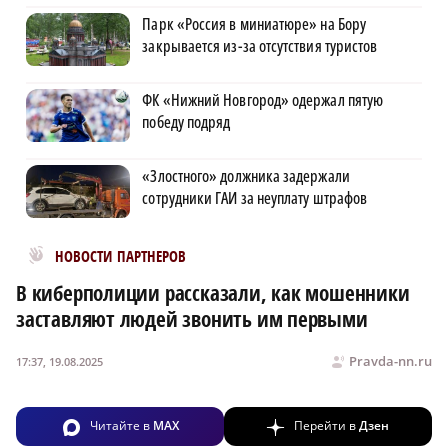
Парк «Россия в миниатюре» на Бору
закрывается из-за отсутствия туристов
ФК «Нижний Новгород» одержал пятую
победу подряд
«Злостного» должника задержали
сотрудники ГАИ за неуплату штрафов
Новости МирТесен
НОВОСТИ ПАРТНЕРОВ
В киберполиции рассказали, как мошенники
заставляют людей звонить им первыми
Pravda-nn.ru
17:37, 19.08.2025
Читайте в
MAX
Перейти в
Дзен