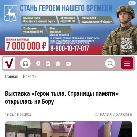
h
S
L
n
s
M
Главная
•
Новости
Выставка «Герои тыла. Страницы памяти»
открылась на Бору
Юлия Полякова
19:02, 19.08.2025