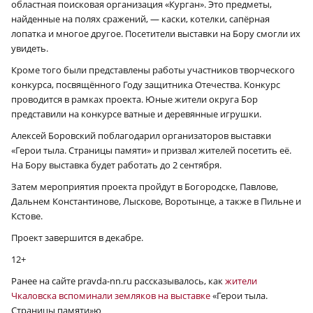
областная поисковая организация «Курган». Это предметы,
найденные на полях сражений, — каски, котелки, сапёрная
лопатка и многое другое. Посетители выставки на Бору смогли их
увидеть.
Кроме того были представлены работы участников творческого
конкурса, посвящённого Году защитника Отечества. Конкурс
проводится в рамках проекта. Юные жители округа Бор
представили на конкурсе ватные и деревянные игрушки.
Алексей Боровский поблагодарил организаторов выставки
«Герои тыла. Страницы памяти» и призвал жителей посетить её.
На Бору выставка будет работать до 2 сентября.
Затем мероприятия проекта пройдут в Богородске, Павлове,
Дальнем Константинове, Лыскове, Воротынце, а также в Пильне и
Кстове.
Проект завершится в декабре.
12+
Ранее на сайте pravda-nn.ru рассказывалось, как
жители
Чкаловска вспоминали земляков на выставке
«Герои тыла.
Страницы памяти»ю