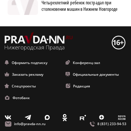
Четырехлетний ребенок пострадал при
столкновении машин в Нижнем Новгороде
Оформить подписку
Конференц-зал
Заказать рекламу
Официальные документы
Спецпроекты
Редакция
Фотобанк
m
T
O
Z
X
E
V
info@pravda-nn.ru
8 (831) 233-94-53