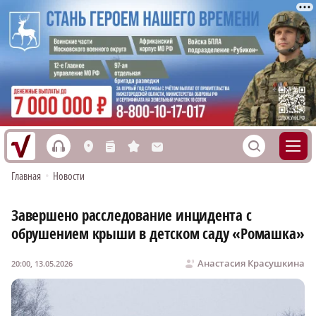
h
S
L
n
s
M
Главная
•
Новости
Завершено расследование инцидента с
обрушением крыши в детском саду «Ромашка»
Анастасия Красушкина
20:00, 13.05.2026