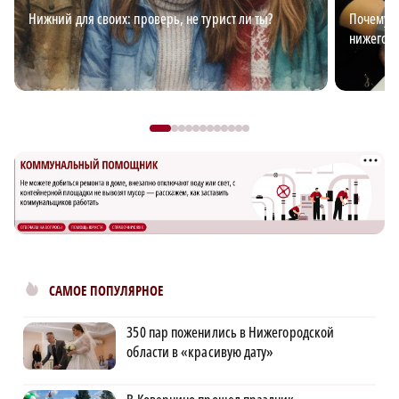
Нижний для своих: проверь, не турист ли ты?
Почему з
нижегор
САМОЕ ПОПУЛЯРНОЕ
350 пар поженились в Нижегородской
области в «красивую дату»