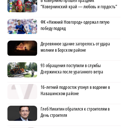
В Ковернино прошел праздник
“Ковернинский край — любовь и гордость”
ФК «Нижний Новгород» одержал пятую
победу подряд
Деревянное здание загорелось от удара
молнии в Борском районе
93 обращения поступили в службы
Дзержинска после ураганного ветра
16-летний подросток утонул в водоеме в
Навашинском районе
Глеб Никитин обратился к строителям в
День строителя