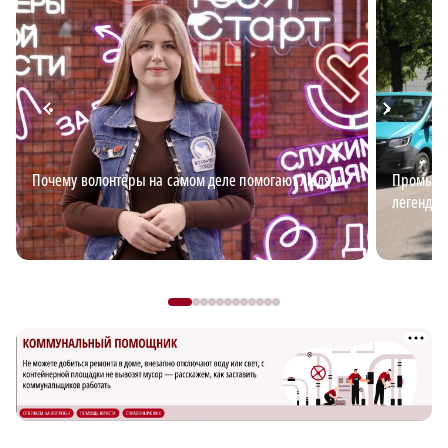
Почему волонтёры на самом деле помогают людям
Промышл
легендар