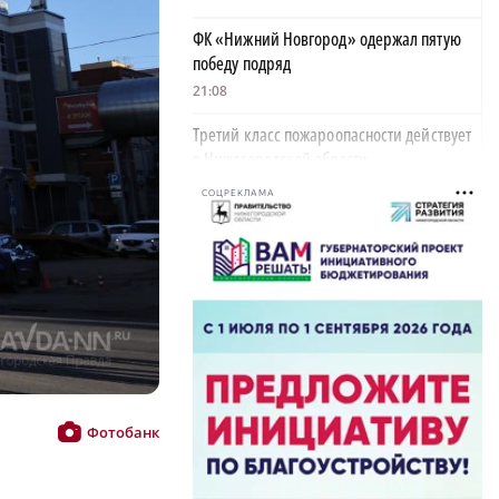
ФК «Нижний Новгород» одержал пятую
победу подряд
21:08
Третий класс пожароопасности действует
в Нижегородской области
17:05
СОЦРЕКЛАМА
Пенсионер погиб при пожаре в жилом
доме в Сеченове
16:19
Нижегородец перевел мошенникам более
7,5 млн рублей
15:44
Часть Блиновского пассажа продают в
Фотобанк
Нижнем Новгороде
15:04