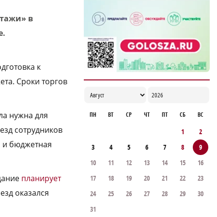
Этажи» в
е.
дготовка к
ета. Сроки торгов
ла нужна для
ПН
ВТ
СР
ЧТ
ПТ
СБ
ВС
езд сотрудников
1
2
я и бюджетная
3
4
5
6
7
8
9
10
11
12
13
14
15
16
здание
планирует
17
18
19
20
21
22
23
езд оказался
24
25
26
27
28
29
30
31