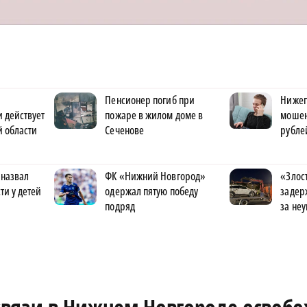
Пенсионер погиб при
Нижег
 действует
пожаре в жилом доме в
мошен
 области
Сеченове
рубле
 назвал
ФК «Нижний Новгород»
«Злос
ти у детей
одержал пятую победу
задер
подряд
за не