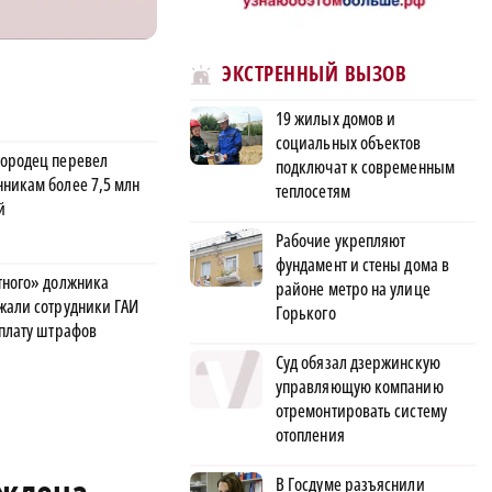
ЭКСТРЕННЫЙ ВЫЗОВ
19 жилых домов и
социальных объектов
ородец перевел
подключат к современным
никам более 7,5 млн
теплосетям
й
Рабочие укрепляют
фундамент и стены дома в
тного» должника
районе метро на улице
жали сотрудники ГАИ
Горького
уплату штрафов
Суд обязал дзержинскую
управляющую компанию
отремонтировать систему
отопления
В Госдуме разъяснили