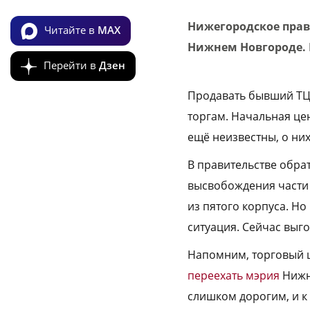
Нижегородское прав
Читайте в
MAX
Нижнем Новгороде. 
Перейти в
Дзен
Продавать бывший ТЦ 
торгам. Начальная це
ещё неизвестны, о ни
В правительстве обра
высвобождения части 
из пятого корпуса. Н
ситуация. Сейчас выг
Напомним, торговый 
переехать мэрия
Нижне
слишком дорогим, и к