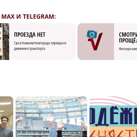
MAX И TELEGRAM:
СМОТРИ
ПРОЕЗДА НЕТ
ПРОЩЁ
Где в Нижнем Новгороде перекрыто
движение транспорта
Фотохроник