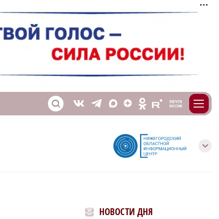
m
T
O
Z
X
E
S
V
с
НОВОСТИ ДНЯ