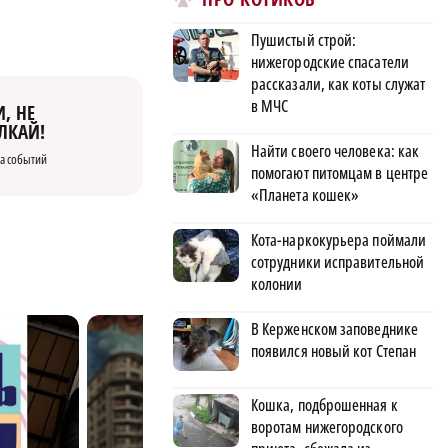
Пушистый строй:
нижегородские спасатели
рассказали, как коты служат
в МЧС
, НЕ
ЛКАЙ!
Найти своего человека: как
а событий
помогают питомцам в центре
«Планета кошек»
Кота-наркокурьера поймали
сотрудники исправительной
колонии
В Керженском заповеднике
появился новый кот Степан
Кошка, подброшенная к
воротам нижегородского