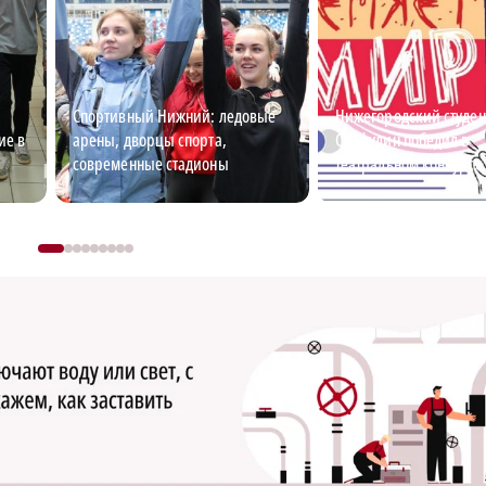
Спортивный Нижний: ледовые
Нижегородский студен
ие в
арены, дворцы спорта,
Сайфулин победил в
современные стадионы
театральном конкурсе
«Табуретка»