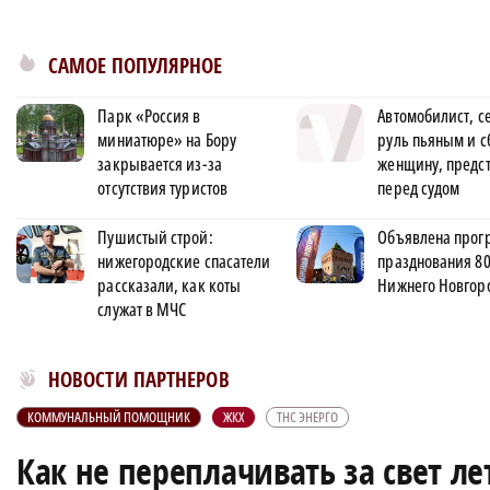
САМОЕ ПОПУЛЯРНОЕ
Парк «Россия в
Автомобилист, с
миниатюре» на Бору
руль пьяным и 
закрывается из-за
женщину, предс
отсутствия туристов
перед судом
Пушистый строй:
Объявлена прог
нижегородские спасатели
празднования 80
рассказали, как коты
Нижнего Новгор
служат в МЧС
Новости МирТесен
НОВОСТИ ПАРТНЕРОВ
КОММУНАЛЬНЫЙ ПОМОЩНИК
ЖКХ
ТНС ЭНЕРГО
Как не переплачивать за свет л