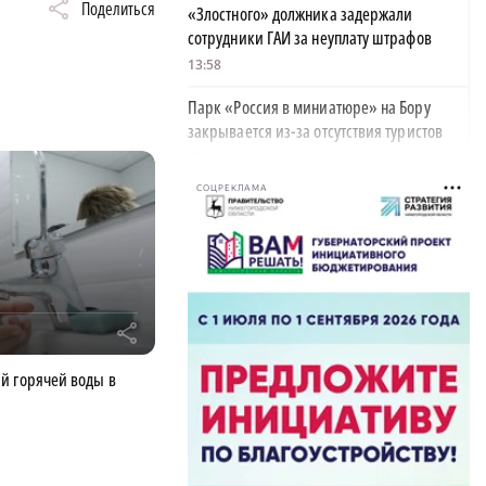
Поделиться
«Злостного» должника задержали
сотрудники ГАИ за неуплату штрафов
13:58
Парк «Россия в миниатюре» на Бору
закрывается из-за отсутствия туристов
13:26
СОЦРЕКЛАМА
Найти своего человека: как помогают
питомцам в центре «Планета кошек»
13:00
У нижегородских абитуриентов стали
популярны инженерные направления
r
12:48
й горячей воды в
Как помощь людям стала главным делом
жизни для нижегородской студентки
12:47