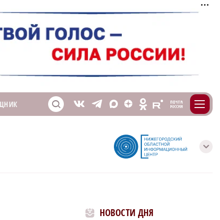
m
T
O
ЩНИК
Z
X
E
S
V
с
НОВОСТИ ДНЯ