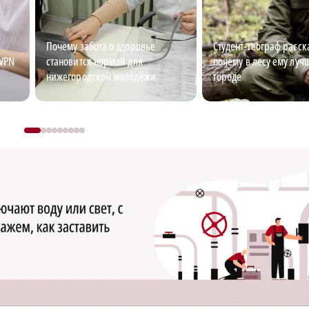
Почему забота о здоровье
Студент-географ расск
 VPN
становится нормой для
почему в лесу ему луч
нижегородской молодёжи
городе