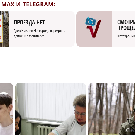
MAX И TELEGRAM:
СМОТРИ
ПРОЕЗДА НЕТ
ПРОЩЁ
Где в Нижнем Новгороде перекрыто
движение транспорта
Фотохроник