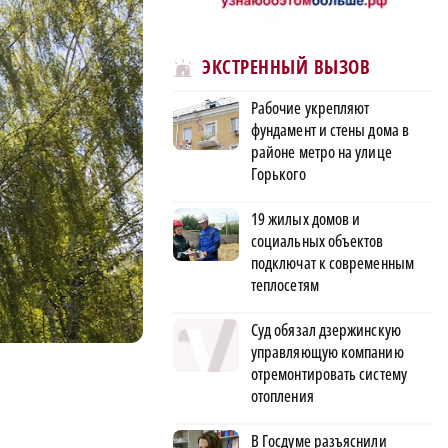
ЭКСТРЕННЫЙ ВЫЗОВ
Рабочие укрепляют
фундамент и стены дома в
районе метро на улице
Горького
19 жилых домов и
социальных объектов
подключат к современным
теплосетям
Суд обязал дзержинскую
управляющую компанию
отремонтировать систему
отопления
В Госдуме разъяснили