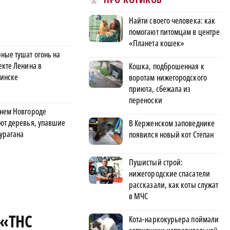
Найти своего человека: как
помогают питомцам в центре
«Планета кошек»
ные тушат огонь на
екте Ленина в
Кошка, подброшенная к
инске
воротам нижегородского
приюта, сбежала из
переноски
нем Новгороде
ют деревья, упавшие
В Керженском заповеднике
 урагана
появился новый кот Степан
Пушистый строй:
нижегородские спасатели
рассказали, как коты служат
в МЧС
 «ТНС
Кота-наркокурьера поймали