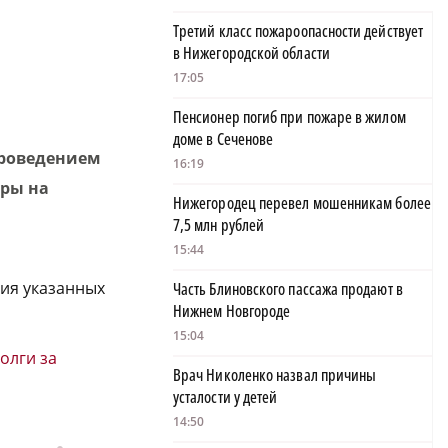
Третий класс пожароопасности действует
в Нижегородской области
17:05
Пенсионер погиб при пожаре в жилом
доме в Сеченове
проведением
16:19
уры на
Нижегородец перевел мошенникам более
7,5 млн рублей
15:44
ния указанных
Часть Блиновского пассажа продают в
Нижнем Новгороде
15:04
олги за
Врач Николенко назвал причины
усталости у детей
14:50