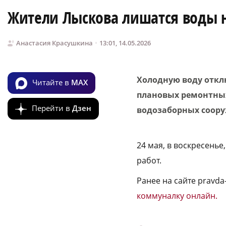
Жители Лыскова лишатся воды н
Анастасия Красушкина
13:01, 14.05.2026
Холодную воду отклю
Читайте в
MAX
плановых ремонтных
Перейти в
Дзен
водозаборных соор
24 мая, в воскресенье
работ.
Ранее на сайте pravd
коммуналку онлайн.