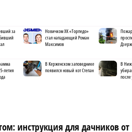
евший за
Новичком ХК «Торпедо»
Пожар
сбивший
стал нападающий Роман
просп
тал
Максимов
Дзерж
рамма
В Керженском заповеднике
В Ниж
5-летия
появился новый кот Степан
убира
ода
после
етом: инструкция для дачников от