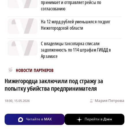
принимает и отправляет рейсы по
согласованию
На 12 млрд рублей уменьшился госдолг
Нижегородской области
С владелицы таксопарка списали
задолженность по 114 штрафам ГИБДД в
Арзамасе
Новости МирТесен
НОВОСТИ ПАРТНЕРОВ
Нижегородца заключили под стражу за
попытку убийства предпринимателя
Мария Петрова
18:00, 15.05.2026
Читайте в
MAX
Перейти в
Дзен