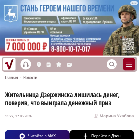
h
S
L
n
s
M
Главная
•
Новости
Жительница Дзержинска лишилась денег,
поверив, что выиграла денежный приз
Марина Ухабова
11:27, 17.05.2026
Читайте в
MAX
Перейти в
Дзен