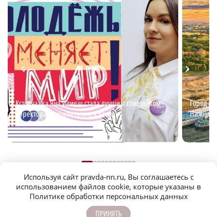
Кстовчанка Яна Илиеш стала лучшим советником
Город ид
директора по воспитанию в регионе
Нижний?
Используя сайт pravda-nn.ru, Вы соглашаетесь с
использованием файлов cookie, которые указаны в
Политике обработки персональных данных
ПРИНЯТЬ