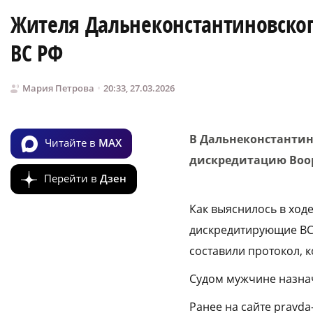
Жителя Дальнеконстантиновског
ВС РФ
Мария Петрова
20:33, 27.03.2026
В Дальнеконстантин
Читайте в
MAX
дискредитацию Воор
Перейти в
Дзен
Как выяснилось в ход
дискредитирующие ВС 
составили протокол, к
Судом мужчине назнач
Ранее на сайте pravda