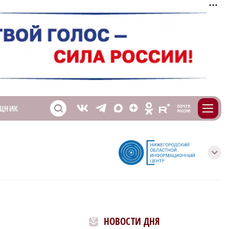
m
T
O
ЩНИК
Z
X
E
S
V
с
НОВОСТИ ДНЯ