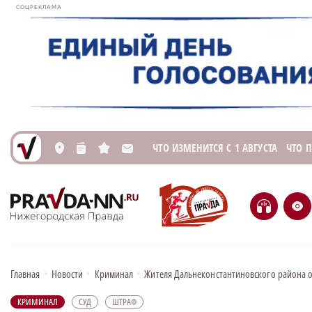
СОЦРЕКЛАМА
ЧТО ИЗМЕНИТСЯ С 1 АВГУСТА
ЧТО 
L
n
s
M
H
e
Главная
•
Новости
•
Криминал
•
Жителя Дальнеконстантиновского района о
КРИМИНАЛ
СУД
ШТРАФ