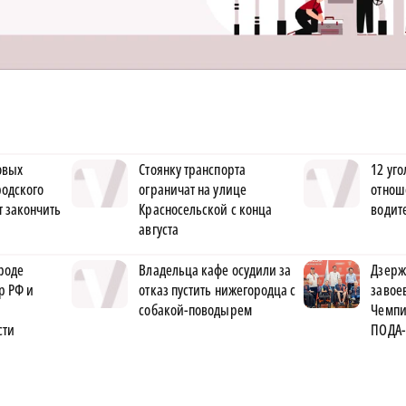
овых
Стоянку транспорта
12 уго
родского
ограничат на улице
отнош
 закончить
Красносельской с конца
водит
августа
роде
Владельца кафе осудили за
Дзерж
р РФ и
отказ пустить нижегородца с
завое
собакой-поводырем
Чемпи
сти
ПОДА-