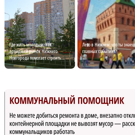
Где жить молодым: как
Лето в Нижнем: что ты знаеш
арендный рынок Нижнего
главных событиях?
Новгорода помогает строить
карьеру