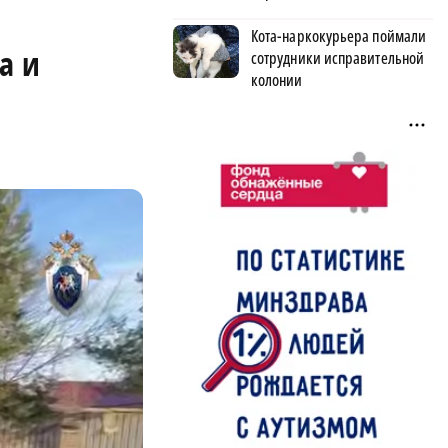
Кота-наркокурьера поймали
а и
сотрудники исправительной
колонии