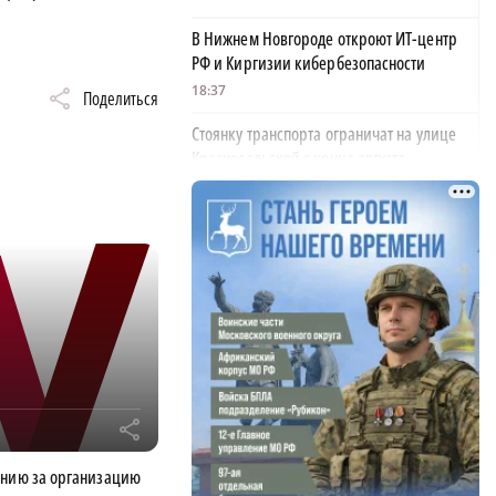
В Нижнем Новгороде откроют ИТ-центр
РФ и Киргизии кибербезопасности
18:37
Поделиться
Стоянку транспорта ограничат на улице
Красносельской с конца августа
18:37
Волонтеры обнаружили заброшенный
дом, в котором живет около 20 собак и
щенков
18:02
В Нижегородской области наградили
более 40 организаций к Дню строителя
17:57
r
Садыр Жапаров и Глеб Никитин провели
рабочую встречу в Киргизии
онию за организацию
17:38