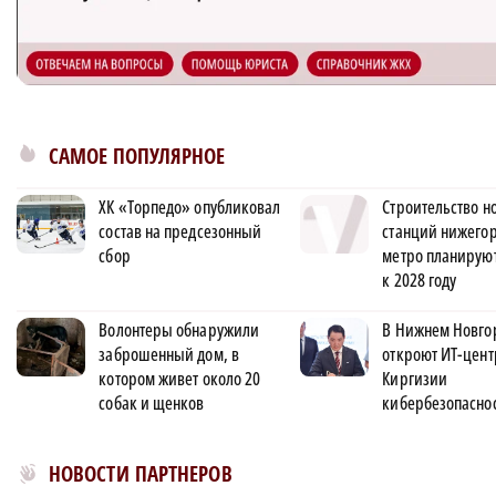
САМОЕ ПОПУЛЯРНОЕ
ХК «Торпедо» опубликовал
Строительство н
состав на предсезонный
станций нижего
сбор
метро планируют
к 2028 году
Волонтеры обнаружили
В Нижнем Новго
заброшенный дом, в
откроют ИТ-цент
котором живет около 20
Киргизии
собак и щенков
кибербезопасно
Новости МирТесен
НОВОСТИ ПАРТНЕРОВ