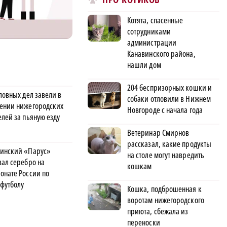
Котята, спасенные
сотрудниками
администрации
Канавинского района,
нашли дом
204 беспризорных кошки и
ловных дел завели в
собаки отловили в Нижнем
ении нижегородских
Новгороде с начала года
елей за пьяную езду
Ветеринар Смирнов
рассказал, какие продукты
инский «Парус»
на столе могут навредить
вал серебро на
кошкам
онате России по
футболу
Кошка, подброшенная к
воротам нижегородского
приюта, сбежала из
переноски