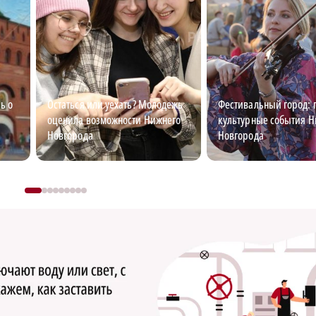
ь о
Остаться или уехать? Молодежь
Фестивальный город: 
оценила возможности Нижнего
культурные события Н
Новгорода
Новгорода