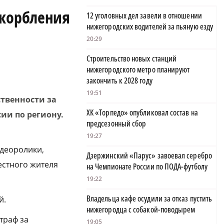
скорбления
12 уголовных дел завели в отношении
нижегородских водителей за пьяную езду
20:29
Строительство новых станций
нижегородского метро планируют
закончить к 2028 году
19:51
твенности за
ХК «Торпедо» опубликовал состав на
ии по региону.
предсезонный сбор
19:27
идеоролики,
Дзержинский «Парус» завоевал серебро
естного жителя
на Чемпионате России по ПОДА-футболу
19:22
Владельца кафе осудили за отказ пустить
й.
нижегородца с собакой-поводырем
траф за
19:05