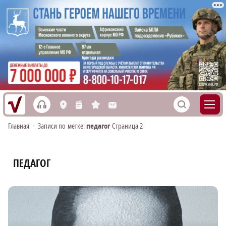
h
S
L
n
s
M
Главная
•
Записи по метке:
педагог
Страница 2
ПЕДАГОГ