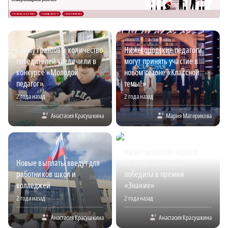
Сумму грантов и количество
Нижегородские педагоги
победителей увеличили в
могут принять участие в
конкурсе «Молодой
новом сезоне «Классной
педагог»
темы!»
2 года назад
2 года назад
Анастасия Красушкина
Мария Материкова
Нижегородский педагог
Новые выплаты введут для
Татьяна Галатонова
работников школ и
победила в премии
колледжей
«Знание»
2 года назад
2 года назад
Анастасия Красушкина
Анастасия Красушкина