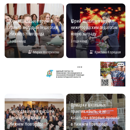
Юрий Шалабаев вручил
Юрий Шалабаев вручил
гранты молодым педагогам
нижегородским педагогам
Нижнего Новгорода
новую награду
3 года назад
3 года назад
Мария Материкова
Кристина Корецкая
Ярмарка школьных
Преподавателей высшей
практик «Быть, а не
школы наградили в
казаться» впервые прошла
Нижнем Новгороде
в Нижнем Новгороде