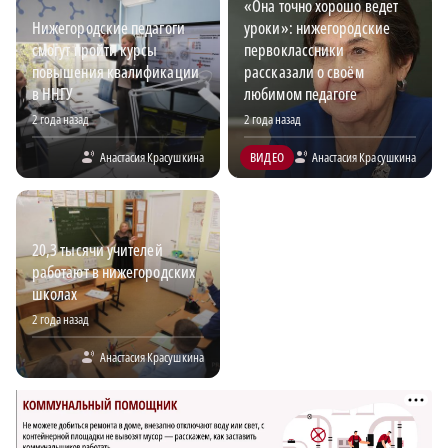
«Она точно хорошо ведет
Нижегородские педагоги
уроки»: нижегородские
смогут пройти курсы
первоклассники
повышения квалификации
рассказали о своём
в ННГУ
любимом педагоге
2 года назад
2 года назад
Анастасия Красушкина
ВИДЕО
Анастасия Красушкина
20,3 тысячи учителей
работают в нижегородских
школах
2 года назад
Анастасия Красушкина