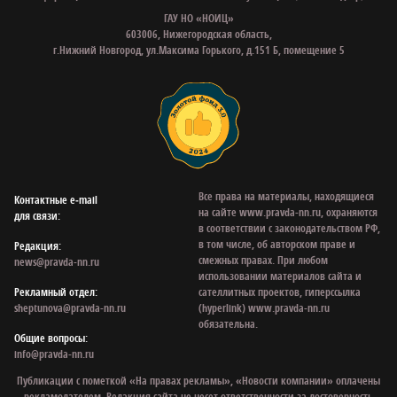
ГАУ НО «НОИЦ»
603006, Нижегородская область,
г.Нижний Новгород, ул.Максима Горького, д.151 Б, помещение 5
Все права на материалы, находящиеся
Контактные e‑mail
на сайте www.pravda-nn.ru, охраняются
для связи:
в соответствии с законодательством РФ,
в том числе, об авторском праве и
Редакция:
смежных правах. При любом
news@pravda-nn.ru
использовании материалов сайта и
Рекламный отдел:
сателлитных проектов, гиперссылка
sheptunova@pravda-nn.ru
(hyperlink) www.pravda-nn.ru
обязательна.
Общие вопросы:
info@pravda-nn.ru
Публикации с пометкой «На правах рекламы», «Новости компании» оплачены
рекламодателем. Редакция сайта не несет ответственности за достоверность