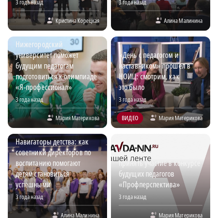
3 года назад
3 года назад
Кристина Корецкая
Алина Малинина
Нижегородский
университет поможет
«День с педагогом и
будущим педагогам
наставником» прошел в
подготовиться к олимпиаде
НОИЦ: смотрим, как
«Я‑профессионал»
это было
3 года назад
3 года назад
Мария Материкова
ВИДЕО
Мария Материкова
Навигаторы детства: как
советники директоров по
Нижегородцев приглашают
воспитанию помогают
принять участие в конкурсе
детям становиться
будущих педагогов
успешными
«Профперспектива»
3 года назад
3 года назад
Алина Малинина
Мария Материкова