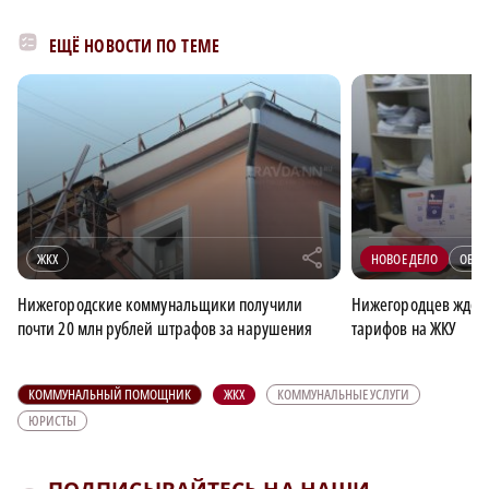
ЕЩЁ НОВОСТИ ПО ТЕМЕ
r
ЖКХ
НОВОЕ ДЕЛО
ОБЩЕ
Нижегородские коммунальщики получили
Нижегородцев ждет
почти 20 млн рублей штрафов за нарушения
тарифов на ЖКУ
КОММУНАЛЬНЫЙ ПОМОЩНИК
ЖКХ
КОММУНАЛЬНЫЕ УСЛУГИ
ЮРИСТЫ