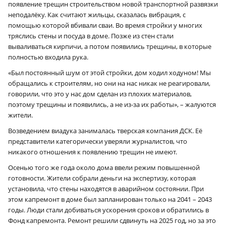
появление трещин строительством новой транспортной развязки
неподалёку. Как считают жильцы, сказалась вибрация, с
помощью которой вбивали сваи. Во время стройки у многих
тряслись стены и посуда в доме. Позже из стен стали
вываливаться кирпичи, а потом появились трещины, в которые
полностью входила рука.
«Был постоянный шум от этой стройки, дом ходил ходуном! Мы
обращались к строителям, но они на нас никак не реагировали,
говорили, что это у нас дом сделан из плохих материалов,
поэтому трещины и появились, а не из-за их работы», – жалуются
жители.
Возведением виадука занималась тверская компания ДСК. Её
представители категорически уверяли журналистов, что
никакого отношения к появлению трещин не имеют.
Осенью того же года около дома ввели режим повышенной
готовности. Жители собрали деньги на экспертизу, которая
установила, что стены находятся в аварийном состоянии. При
этом капремонт в доме был запланирован только на 2041 – 2043
годы. Люди стали добиваться ускорения сроков и обратились в
Фонд капремонта. Ремонт решили сдвинуть на 2025 год, но за это