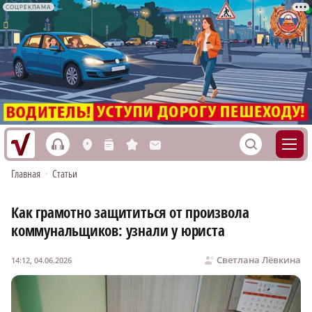
СОЦРЕКЛАМА
h
S
L
n
s
M
Главная
•
Статьи
Как грамотно защититься от произвола
коммунальщиков: узнали у юриста
Светлана Лёвкина
14:12, 04.06.2026