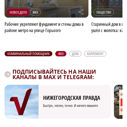
r
НОВОЕ ДЕЛО
ЖКХ
ОБЩЕСТВО
Рабочие укрепляют фундамент и стены дома в
Старинный дом в це
районе метро на улице Горького
ушёл с молотка: как
КОММУНАЛЬНЫЙ ПОМОЩНИК
ЖКХ
ДОМ
КАПРЕМОНТ
ПОДПИСЫВАЙТЕСЬ НА НАШИ
КАНАЛЫ В MAX И TELEGRAM:
НИЖЕГОРОДСКАЯ ПРАВДА
Быстро, честно, точно. И ничего лишнего