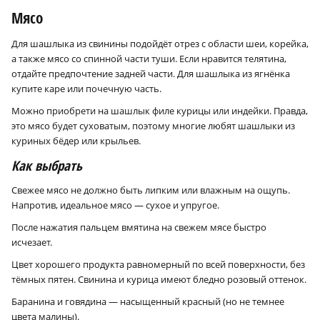
Мясо
Для шашлыка из свинины подойдёт отрез с области шеи, корейка,
а также мясо со спинной части туши. Если нравится телятина,
отдайте предпочтение задней части. Для шашлыка из ягнёнка
купите каре или почечную часть.
Можно приобрети на шашлык филе курицы или индейки. Правда,
это мясо будет суховатым, поэтому многие любят шашлыки из
куриных бёдер или крыльев.
Как выбрать
Свежее мясо не должно быть липким или влажным на ощупь.
Напротив, идеальное мясо — сухое и упругое.
После нажатия пальцем вмятина на свежем мясе быстро
исчезает.
Цвет хорошего продукта равномерный по всей поверхности, без
тёмных пятен. Свинина и курица имеют бледно розовый оттенок.
Баранина и говядина — насыщенный красный (но не темнее
цвета малины).