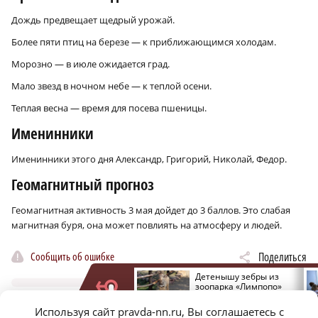
Дождь предвещает щедрый урожай.
Более пяти птиц на березе — к приближающимся холодам.
Морозно — в июле ожидается град.
Мало звезд в ночном небе — к теплой осени.
Теплая весна — время для посева пшеницы.
Именинники
Именинники этого дня Александр, Григорий, Николай, Федор.
Геомагнитный прогноз
Геомагнитная активность 3 мая дойдет до 3 баллов. Это слабая
магнитная буря, она может повлиять на атмосферу и людей.
Сообщить об ошибке
Поделиться
Нижегородцам показали
Детенышу зебры из
обновленную стеллу в
зоопарка «Лимпопо»
Сеченовском округе
выбрали имя
Используя сайт pravda-nn.ru, Вы соглашаетесь с