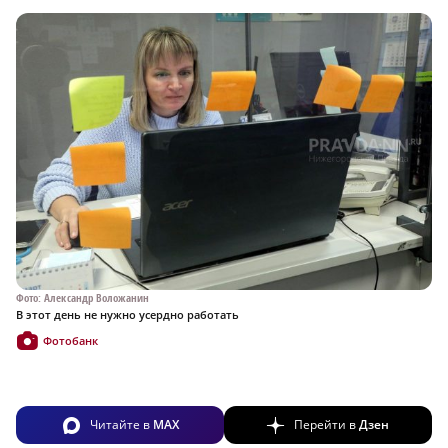
Фото: Александр Воложанин
В этот день не нужно усердно работать
Фотобанк
Читайте в
MAX
Перейти в
Дзен