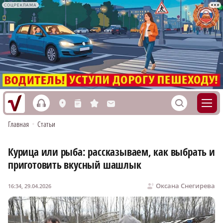
СОЦРЕКЛАМА
h
S
L
n
s
M
Главная
•
Статьи
Курица или рыба: рассказываем, как выбрать и
приготовить вкусный шашлык
Оксана Снегирева
16:34, 29.04.2026