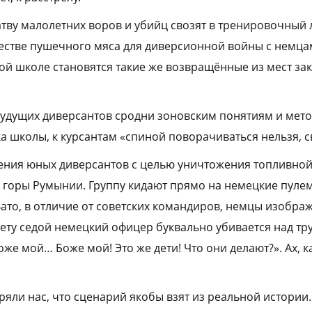
атву малолетних воров и убийц свозят в тренировочный 
честве пушечного мяса для диверсионной войны с немца
ой школе становятся такие же возвращённые из мест з
удущих диверсантов сродни зоновским понятиям и мето
 школы, к курсантам «спиной поворачиваться нельзя, с
ения юных диверсантов с целью уничтожения топливно
в горы Румынии. Группу кидают прямо на немецкие пуле
Зато, в отличие от советских командиров, немцы изобра
ту седой немецкий офицер буквально убивается над т
же мой… Боже мой! Это же дети! Что они делают?». Ах, 
ряли нас, что сценарий якобы взят из реальной истории