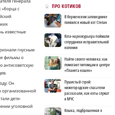
ателя генерала
ПРО КОТИКОВ
к «борца с
ийский
В Керженском заповеднике
появился новый кот Степан
аких
нь известные
Кота-наркокурьера поймали
сотрудники исправительной
колонии
признали гнусным
ые фильмы о
Найти своего человека: как
помогают питомцам в центре
ую антисоветскую
«Планета кошек»
ев.
Пушистый строй:
оду. Он
нижегородские спасатели
ы организованной
рассказали, как коты служат
тали дети-
в МЧС
лении уголовной
Кошка, подброшенная к