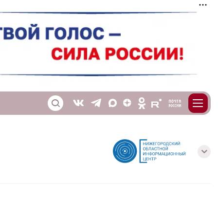
m
T
O
Z
X
E
S
V
с