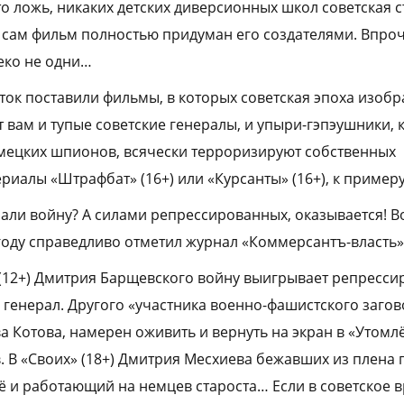
то ложь, никаких детских диверсионных школ советская 
а сам фильм полностью придуман его создателями. Впро
леко не одни…
оток поставили фильмы, в которых советская эпоха изоб
 вам и тупые советские генералы, и упыри-гэпэушники, 
емецких шпионов, всячески терроризируют собственных
риалы «Штрафбат» (16+) или «Курсанты» (16+), к примеру
али войну? А силами репрессированных, оказывается! Во
 году справедливо отметил журнал «Коммерсантъ-власть»
 (12+) Дмитрия Барщевского войну выигрывает репресс
генерал. Другого «участника военно-фашистского заго
ва Котова, намерен оживить и вернуть на экран в «Утом
. В «Своих» (18+) Дмитрия Месхиева бежавших из плена 
ё и работающий на немцев староста… Если в советское 