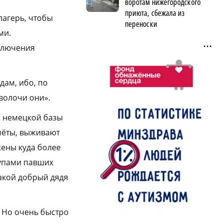
воротам нижегородского
приюта, сбежала из
лагерь, чтобы
переноски
ми.
аключения
дам, ибо, по
волочи они».
й немецкой базы
мёты, выживают
жены куда более
рупами павших
какой добрый дядя
. Но очень быстро