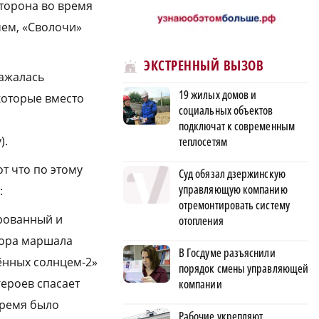
сторона во время
чем, «Сволочи»
ЭКСТРЕННЫЙ ВЫЗОВ
ражалась
19 жилых домов и
которые вместо
социальных объектов
подключат к современным
).
теплосетям
т что по этому
Суд обязал дзержинскую
управляющую компанию
:
отремонтировать систему
ированный и
отопления
вора маршала
В Госдуме разъяснили
лённых солнцем‑2»
порядок смены управляющей
героев спасает
компании
время было
Рабочие укрепляют