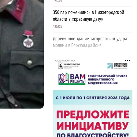
10:28
350 пар поженились в Нижегородской
области в «красивую дату»
10:05
Деревянное здание загорелось от удара
молнии в Борском районе
09:42
СОЦРЕКЛАМА
Глеб Никитин обратился к строителям в
День строителя
06:00
ФК «Нижний Новгород» одержал пятую
победу подряд
21:08
Третий класс пожароопасности действует
в Нижегородской области
17:05