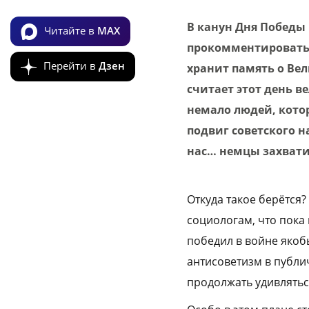
В канун Дня Победы 
Читайте в
MAX
прокомментировать 
Перейти в
Дзен
хранит память о Ве
считает этот день 
немало людей, котор
подвиг советского н
нас… немцы захватил
Откуда такое берётся?
социологам, что пока
победил в войне якоб
антисоветизм в публи
продолжать удивлятьс