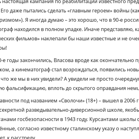
 настоящая кампания по реабилитации известного пред
 Его даже пытались сделать «главным героем» войны (ка
ризмом»). Я иногда думаю – это хорошо, что в 90‑е росс
граф находился в полном упадке. Иначе представляю, к
еских фильмов» наклепали бы наши известные и не оче
ры!
0‑е годы закончились, Власова вроде как окончательно 
ом, а кинематограф стал возрождаться, появились нов
 что же мы в них увидели? А увидели не просто очередн
ную фальсификацию, вплоть до скрытого оправдания немц
авности под названием «Сволочи» (18+) – вышел в 2006 г
 секретной разведывательно-диверсионной школе, якоб
ганами госбезопасности в 1943 году. Курсантами школы с
ённые, согласно известному сталинскому указу о наступ
ет, к расстрелу.