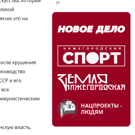
скусства, которые
31
еликой
ясню это на
после крушения
уководство
ССР и его
 все
оммунистическим
НАЦПРОЕКТЫ -
ЛЮДЯМ
нскую власть,