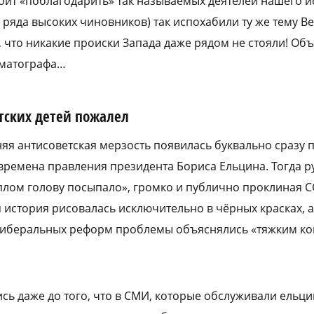
тоит «поблагодарить» так называемых деятелей нашего и
 ряда высоких чиновников) так испохабили ту же тему В
 что никакие происки Запада даже рядом не стояли! Объ
ематографа…
тских детей пожалел
я антисоветская мерзость появилась буквально сразу 
 времена правления президента Бориса Ельцина. Тогда р
еплом голову посыпало», громко и публично проклиная С
 история рисовалась исключительно в чёрных красках, а
либеральных реформ проблемы объяснялись «тяжким к
сь даже до того, что в СМИ, которые обслуживали ельци