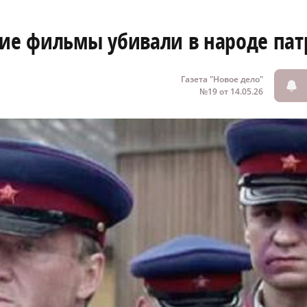
кие фильмы убивали в народе па
Газета "Новое дело"
№19 от 14.05.26