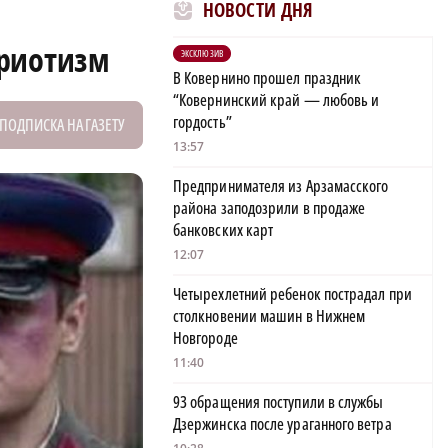
НОВОСТИ ДНЯ
триотизм
ЭКСКЛЮЗИВ
В Ковернино прошел праздник
“Ковернинский край — любовь и
гордость”
ПОДПИСКА НА ГАЗЕТУ
13:57
Предпринимателя из Арзамасского
района заподозрили в продаже
банковских карт
12:07
Четырехлетний ребенок пострадал при
столкновении машин в Нижнем
Новгороде
11:40
93 обращения поступили в службы
Дзержинска после ураганного ветра