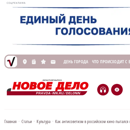
СОЦРЕКЛАМА
ДЕНЬ ГОРОДА
ЧТО ПРОИСХОДИТ С
L
n
s
M
H
e
Главная
•
Статьи
•
Культура
•
Как антисоветизм в российском кино пытался