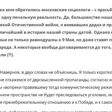
ко мне обратились московские социологи – с прось
одну печальную реальность. Да, большинство наше
ликой Отечественной войне, о воевавших дедах и пр
величайшей в истории нашей страны датой. Однако 
ые не только равнодушны к 9 Мая, но даже ставят 
арода. А некоторые вообще договариваются до того
и (?!).
 Наверное, в двух словах не объяснишь. Я только коротк
 не откажемся от двусмысленной пропаганды, согласно 
ы «вопреки правившему тогда коммунистическому режи
чном пространстве не будет преследоваться уголовно, 
я пренебрежительному отношению и к Победе, и к само