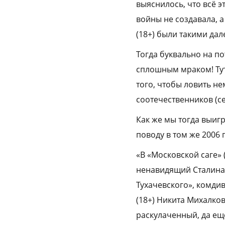
выяснилось, что всё э
войны не создавала, 
(18+) были такими да
Тогда буквально на п
сплошным мраком! Тут
того, чтобы ловить н
соотечественников (се
Как же мы тогда выигр
поводу в том же 2006
«В «Московской саге»
ненавидящий Сталина 
Тухачевского», комди
(18+) Никита Михалков
раскулаченный, да ещ