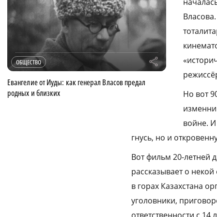
началась
Власова.
тоталита
кинемато
«историч
r
ОБЩЕСТВО
режиссё
Евангелие от Иуды: как генерал Власов предал
родных и близких
Но вот 9
изменник
войне. И
гнусь, но и откровен
Вот фильм 20-летней д
рассказывает о некой
в горах Казахстана ор
уголовники, приговор
ответственности с 14 л