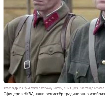
Фото: кадр из к/ф «Служу Советскому Союзу», 2012 г., реж. Александр Устюгов
Офицеров НКВД наши режиссёр традиционно изображ