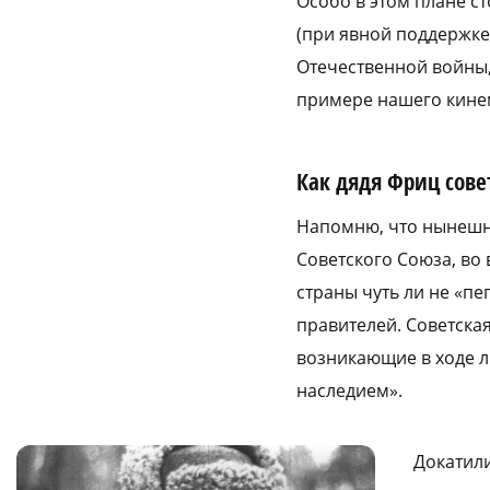
Особо в этом плане с
(при явной поддержке
Отечественной войны,
примере нашего кин
Как дядя Фриц сове
Напомню, что нынешня
Советского Союза, во
страны чуть ли не «п
правителей. Советская
возникающие в ходе 
наследием».
Докатили