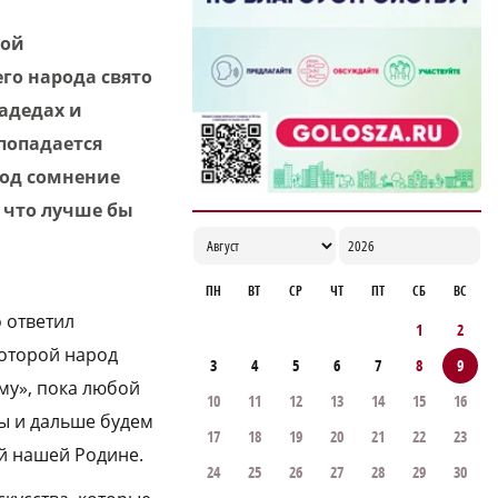
Пенсионер погиб при пожаре в жилом
бой
доме в Сеченове
го народа свято
16:19
адедах и
попадается
под сомнение
, что лучше бы
ПН
ВТ
СР
ЧТ
ПТ
СБ
ВС
о ответил
1
2
которой народ
3
4
5
6
7
8
9
му», пока любой
10
11
12
13
14
15
16
мы и дальше будем
17
18
19
20
21
22
23
й нашей Родине.
24
25
26
27
28
29
30