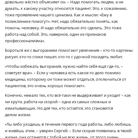
довольно жёстко объясняет он. – Надо помогать людям, а не
думать, к какому участку относится пациент. Это, к сожалению,
тоже проявление нашего цинизма. Как и мысли: «Ему в
поликлинике помогут». Нет, надо обязательно понять, как
помочь человеку. И надо обязательно это сделать. Это тоже
работа над собой. Это, наверное, один из признаков
профессионализма».
Бороться же с выгоранием помогают увлечения – кто-то картины
рисует, кто-то стихи пишет, кто-то с удочкой посидеть любит.
«Чтобы избежать выгорания, нужно найти себя ещё где-то, –
советует врач. – Если у человека есть какое-то дело помимо
медицины, которому он тоже может отдаться, отключиться от
пациентов, это очень хорошо помогает».
Конечно, немало тех, кто всё-таки не выдерживает и уходит – как
ни крути, работа на скорой – одна из самых сложных и
изматывающих. Но для тех, кто остаётся, это становится
делом жизни.
«Ты либо уходишь в течение первого года работы, либо любишь
и живёшь этим, – уверен Сергей. – Если скорая появилась в твоей
жизни, она останется с тобой на всю жизнь, от этого очень