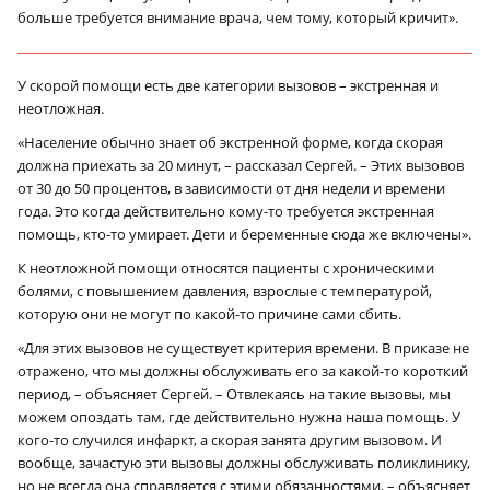
больше требуется внимание врача, чем тому, который кричит».
У скорой помощи есть две категории вызовов – экстренная и
неотложная.
«Население обычно знает об экстренной форме, когда скорая
должна приехать за 20 минут, – рассказал Сергей. – Этих вызовов
от 30 до 50 процентов, в зависимости от дня недели и времени
года. Это когда действительно кому-то требуется экстренная
помощь, кто-то умирает. Дети и беременные сюда же включены».
К неотложной помощи относятся пациенты с хроническими
болями, с повышением давления, взрослые с температурой,
которую они не могут по какой-то причине сами сбить.
«Для этих вызовов не существует критерия времени. В приказе не
отражено, что мы должны обслуживать его за какой-то короткий
период, – объясняет Сергей. – Отвлекаясь на такие вызовы, мы
можем опоздать там, где действительно нужна наша помощь. У
кого-то случился инфаркт, а скорая занята другим вызовом. И
вообще, зачастую эти вызовы должны обслуживать поликлинику,
но не всегда она справляется с этими обязанностями, – объясняет