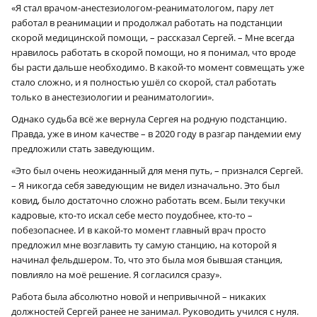
«Я стал врачом-анестезиологом-реаниматологом, пару лет
работал в реанимации и продолжал работать на подстанции
скорой медицинской помощи, – рассказал Сергей. – Мне всегда
нравилось работать в скорой помощи, но я понимал, что вроде
бы расти дальше необходимо. В какой-то момент совмещать уже
стало сложно, и я полностью ушёл со скорой, стал работать
только в анестезиологии и реаниматологии».
Однако судьба всё же вернула Сергея на родную подстанцию.
Правда, уже в ином качестве – в 2020 году в разгар пандемии ему
предложили стать заведующим.
«Это был очень неожиданный для меня путь, – признался Сергей.
– Я никогда себя заведующим не видел изначально. Это был
ковид, было достаточно сложно работать всем. Были текучки
кадровые, кто-то искал себе место поудобнее, кто-то –
побезопаснее. И в какой-то момент главный врач просто
предложил мне возглавить ту самую станцию, на которой я
начинал фельдшером. То, что это была моя бывшая станция,
повлияло на моё решение. Я согласился сразу».
Работа была абсолютно новой и непривычной – никаких
должностей Сергей ранее не занимал. Руководить учился с нуля.