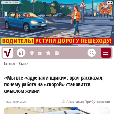
СОЦРЕКЛАМА
h
S
L
n
s
M
Главная
•
Статьи
«Мы все «адреналинщики»: врач рассказал,
почему работа на «скорой» становится
смыслом жизни
Анастасия Прибутковская
14:25, 28.04.2026