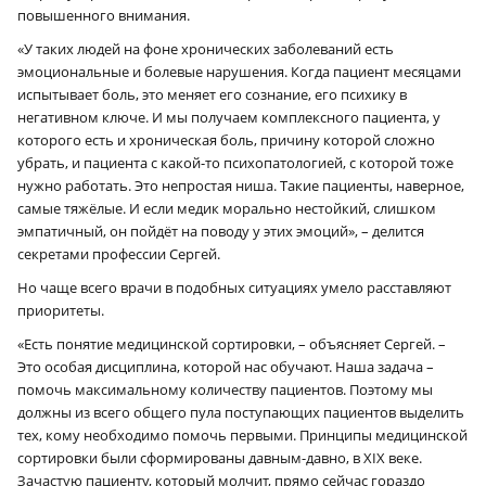
повышенного внимания.
«У таких людей на фоне хронических заболеваний есть
эмоциональные и болевые нарушения. Когда пациент месяцами
испытывает боль, это меняет его сознание, его психику в
негативном ключе. И мы получаем комплексного пациента, у
×
которого есть и хроническая боль, причину которой сложно
убрать, и пациента с какой-то психопатологией, с которой тоже
нужно работать. Это непростая ниша. Такие пациенты, наверное,
самые тяжёлые. И если медик морально нестойкий, слишком
эмпатичный, он пойдёт на поводу у этих эмоций», – делится
секретами профессии Сергей.
Но чаще всего врачи в подобных ситуациях умело расставляют
приоритеты.
«Есть понятие медицинской сортировки, – объясняет Сергей. –
Это особая дисциплина, которой нас обучают. Наша задача –
помочь максимальному количеству пациентов. Поэтому мы
должны из всего общего пула поступающих пациентов выделить
тех, кому необходимо помочь первыми. Принципы медицинской
сортировки были сформированы давным-давно, в XIX веке.
Зачастую пациенту, который молчит, прямо сейчас гораздо