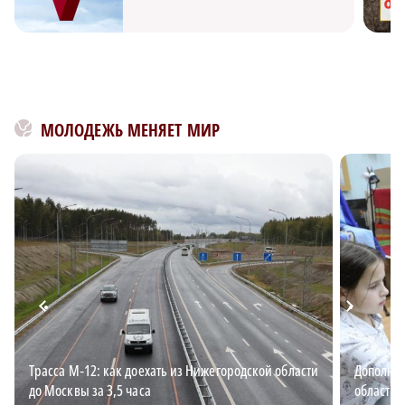
МОЛОДЕЖЬ МЕНЯЕТ МИР
Трасса М‑12: как доехать из Нижегородской области
Дополнит
до Москвы за 3,5 часа
области: 