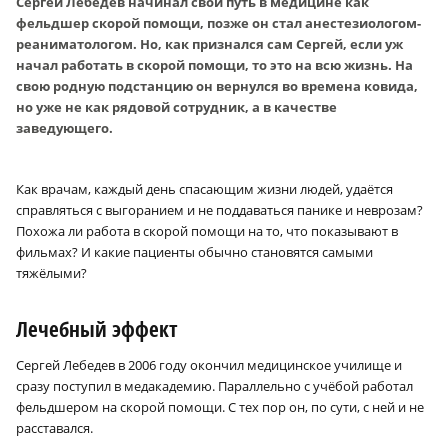
Сергей Лебедев начинал свой путь в медицине как
фельдшер скорой помощи, позже он стал анестезиологом-
реаниматологом. Но, как признался сам Сергей, если уж
начал работать в скорой помощи, то это на всю жизнь. На
свою родную подстанцию он вернулся во времена ковида,
но уже не как рядовой сотрудник, а в качестве
заведующего.
Как врачам, каждый день спасающим жизни людей, удаётся
справляться с выгоранием и не поддаваться панике и неврозам?
Похожа ли работа в скорой помощи на то, что показывают в
фильмах? И какие пациенты обычно становятся самыми
тяжёлыми?
Лечебный эффект
Сергей Лебедев в 2006 году окончил медицинское училище и
сразу поступил в медакадемию. Параллельно с учёбой работал
фельдшером на скорой помощи. С тех пор он, по сути, с ней и не
расставался.