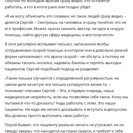
Обычно по молодым врачам сразу видно, кто останется
работать, а кто в итоге рано или поздно уйдёт.
«Я не могу объяснить это словами, но таких людей сразу видно, –
делится Сергей. – Смотришь на человека, и сразу понятно: это не
его профессия. Может, нужно сменить вектор, не идти в скорую
помощь, найти другую сферу медицины, и всё получится».
В сети регулярно всплывает письмо, написанное якобы
сотрудниками скорой помощи, в котором они в довольно резкой
форме напоминают, что врачи скорой – не обслуга, а потому не
обязаны таскать носилки, надевать бахилы и терпеть выходки
пациентов. Сергей подобный подход не разделяет.
«Такие письма случаются с определённой регулярностью, на
самом деле зачастую эти письма копируются зачем-то, –
пожимает плечами Сергей. – Это, в первую очередь, наша
медицинская незрелость, если мы позволяем себе такое. Кому мы
пытаемся что-то доказать? Надо работать с этим. Это наши
пациенты. Не надо им ничего доказывать и вступать в дискуссию.
Мы должны просто выполнять свою работу».
Порой бывает, что пациенту реально ничего не угрожает, но он
твёрдо уверен, что находится на грани смерти, и требует к себе