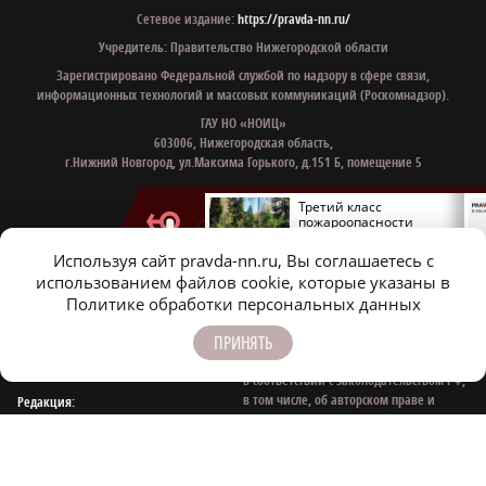
Сетевое издание:
https://pravda-nn.ru/
Учредитель: Правительство Нижегородской области
Зарегистрировано Федеральной службой по надзору в сфере связи,
информационных технологий и массовых коммуникаций (Роскомнадзор).
ГАУ НО «НОИЦ»
603006, Нижегородская область,
г.Нижний Новгород, ул.Максима Горького, д.151 Б, помещение 5
Врач Николенко назвал
Третий класс
причины усталости
пожароопасности
у детей
действует в
Нижегородской области
Используя сайт pravda-nn.ru, Вы соглашаетесь с
использованием файлов cookie, которые указаны в
Политике обработки персональных данных
ПРИНЯТЬ
Все права на материалы, находящиеся
Контактные e‑mail
на сайте www.pravda-nn.ru, охраняются
для связи:
в соответствии с законодательством РФ,
в том числе, об авторском праве и
Редакция:
смежных правах. При любом
news@pravda-nn.ru
использовании материалов сайта и
Рекламный отдел:
сателлитных проектов, гиперссылка
sheptunova@pravda-nn.ru
(hyperlink) www.pravda-nn.ru