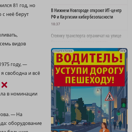
ился 81 год, но
В Нижнем Новгороде откроют ИТ-центр
 с неё берут
РФ и Киргизии кибербезопасности
18:37
мливать,
Стоянку транспорта ограничат на улице
Красносельской с конца августа
 семь видов
18:37
СОЦРЕКЛАМА
Волонтеры обнаружили заброшенный
1975 году, —
дом, в котором живет около 20 собак и
 я свободна и всё
щенков
×
18:02
В Нижегородской области наградили
ила в номинации
более 40 организаций к Дню строителя
17:57
ова. — На
Садыр Жапаров и Глеб Никитин провели
ада: оборудование
рабочую встречу в Киргизии
17:38