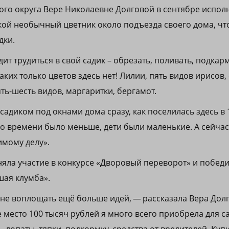
го округа Вере Николаевне Долговой в сентябре исполн
кой необычный цветник около подъезда своего дома, что
дки.
ит трудиться в свой садик – обрезать, поливать, подкар
аких только цветов здесь нет! Лилии, пять видов ирисов,
ть-шесть видов, маргаритки, бергамот.
садиком под окнами дома сразу, как поселилась здесь в 
Но времени было меньше, дети были маленькие. А сейчас
мому делу».
яла участие в конкурсе «Дворовый переворот» и побед
шая клумба».
не воплощать ещё больше идей, — рассказала Вера Долг
 место 100 тысяч рублей я много всего приобрела для с