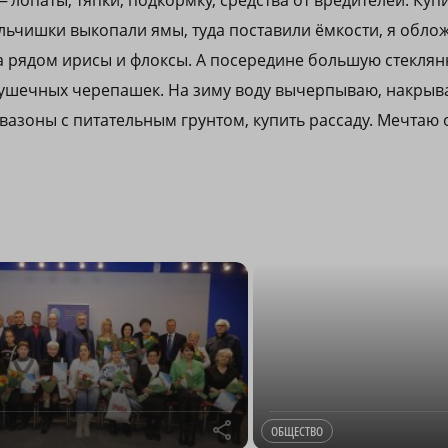
— лопаты, тяпки, подкормку, средства от вредителей. Ку
льчишки выкопали ямы, туда поставили ёмкости, я обло
 рядом ирисы и флоксы. А посередине большую стекля
рушечных черепашек. На зиму воду вычерпываю, накрыв
 вазоны с питательным грунтом, купить рассаду. Мечтаю 
r
ОБЩЕСТВО