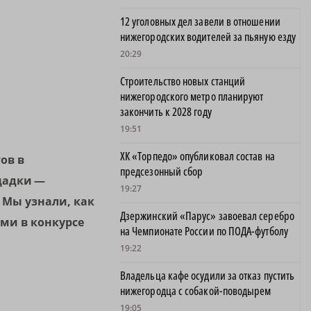
12 уголовных дел завели в отношении
нижегородских водителей за пьяную езду
20:29
Строительство новых станций
нижегородского метро планируют
закончить к 2028 году
19:51
ХК «Торпедо» опубликовал состав на
ов в
предсезонный сбор
щадки —
19:27
 Мы узнали, как
Дзержинский «Парус» завоевал серебро
ми в конкурсе
на Чемпионате России по ПОДА-футболу
19:22
Владельца кафе осудили за отказ пустить
нижегородца с собакой-поводырем
19:05