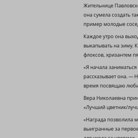
Жительнице Павловско
она сумела создать та
пример молодые сосе
Каждое утро она выход
выкапывать на зиму. К
флоксов, хризантем пя
«Я начала заниматься 
рассказывает она. — 
время посвящаю люби
Вера Николаевна прин
«Лучший цветник/луч
«Награда позволила м
выигранные за первое