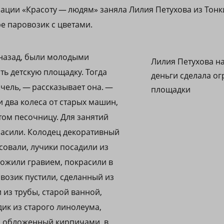
ации «Красоту — людям» заняла Лилия Петухова из Тонк
е паровозик с цветами.
 назад, были молодыми
Лилия Петухова н
ть детскую площадку. Тогда
деньги сделала ог
ачель, — рассказывает она. —
площадки
 два колеса от старых машин,
отом песочницу. Для занятий
расили. Колодец декоративный
совали, лучики посадили из
ложили гравием, покрасили в
овозик пустили, сделанный из
 из трубы, старой ванной,
удик из старого линолеума,
и обложенный кирпичами, в