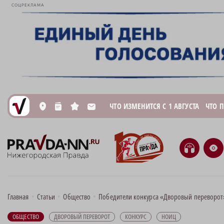
СОЦРЕКЛАМА
ЧТО ИЗМЕНИТСЯ С 1 АВГУСТА
ЧТО 
L
n
s
M
H
e
Главная
•
Статьи
•
Общество
•
Победители конкурса «Дворовый переворот»
ОБЩЕСТВО
ДВОРОВЫЙ ПЕРЕВОРОТ
КОНКУРС
НОИЦ