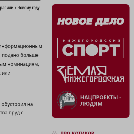
расили к Новому году
м информационным
о подано больше
вным номинациям,
к или
НАЦПРОЕКТЫ -
ЛЮДЯМ
 обустроил на
тва пруд с
ПРО КОТИКОВ