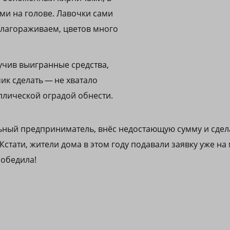
ами на голове. Лавочки сами
благораживаем, цветов много
учив выигранные средства,
к сделать — не хватало
аллической оградой обнести.
ьный предприниматель, внёс недостающую сумму и сдел
стати, жители дома в этом году подавали заявку уже на
победила!