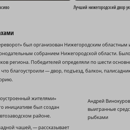
асиво
Лучший нижегородский двор ук
ахами
ереворот» был организован Нижегородским областны
конодательным собранием Нижегородской области. Был
голков региона. Победителей определяли по шести осно
, что благоустроили — двор, подъезд, балкон, палисадни
орию.
гоустроенный жителями»
Андрей Винокуров
го инициативе был создан
выигранные средс
Автозаводском районе.
рыбками
падной чашей, — рассказывает