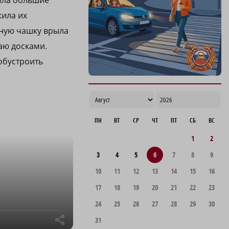
пила большие
жила их
нную чашку врыла
аю досками.
обустроить
ПН
ВТ
СР
ЧТ
ПТ
СБ
ВС
1
2
3
4
5
6
7
8
9
10
11
12
13
14
15
16
17
18
19
20
21
22
23
24
25
26
27
28
29
30
r
31