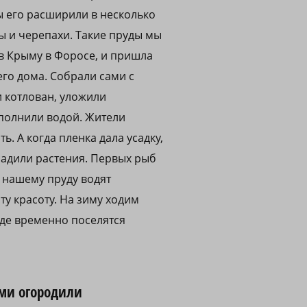
ы его расширили в несколько
ы и черепахи. Такие пруды мы
 в Крыму в Форосе, и пришла
его дома. Собрали сами с
и котлован, уложили
заполнили водой. Жители
. А когда пленка дала усадку,
адили растения. Первых рыб
к нашему пруду водят
ту красоту. На зиму ходим
де временно поселятся
ами огородили