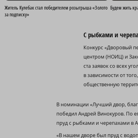
Житель Кулебак стал победителем розыгрыша «Золото
Будем жить кр
за подписку»
С рыбками и череп
Конкурс «Дворовый п
центром (НОИЦ) и За
ста заявок со всех у
в зависимости от того
общественную террит
В номинации «Лучший двор, бла
победил Андрей Винокуров. По е
пруд с рыбками и черепахами в 
«В нашем дворе был пруд с водо