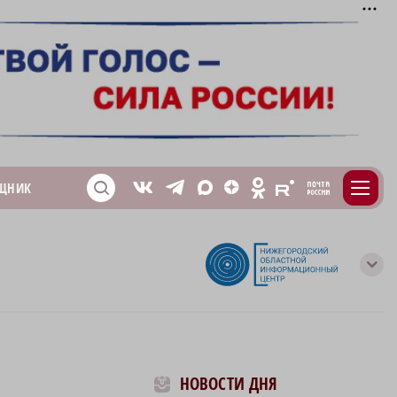
m
T
O
ЩНИК
Z
X
E
S
V
с
НОВОСТИ ДНЯ