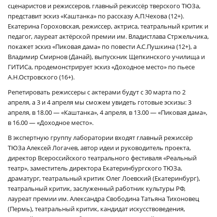
сценаристов и режиссеров, главный режиссёр тверского ТЮЗа,
представит эскиз «Каштанка» по рассказу А.П.Чехова (12+).
Екатерина Гороховская, режиссер, актриса, театральный критик и
педагог, лауреат актёрской премии им. Владистлава Стржельчика,
покажет эскиз «Пиковая дама» по повести А.С.Пушкина (12+), а
Владимир Смирнов (Данай), выпускник Щепкинского училища и
ГИТИСа, продемонстрирует эскиз «Доходное место» по пьесе
А.Н.Островского (16+).
Репетировать режиссеры с актерами будут с 30 марта по 2
апреля, а 3 и 4 апреля мы сможем увидеть готовые эскизы: 3
апреля, в 18.00 — «Каштанка», 4 апреля, в 13.00 — «Пиковая дама»,
в 16.00 — «Доходное место».
В экспертную группу лаборатории входят главный режиссёр
ТЮЗа Алексей Логачев, автор идеи и руководитель проекта,
директор Всероссийского театрального фестиваля «Реальный
театр», заместитель директора Екатеринбургского ТЮЗа,
драматург, театральный критик Олег Лоевский (Екатеринбург),
театральный критик, заслуженный работник культуры РФ,
лауреат премии им. Александра Свободина Татьяна Тихоновец
(Пермь), театральный критик, кандидат искусствоведения,