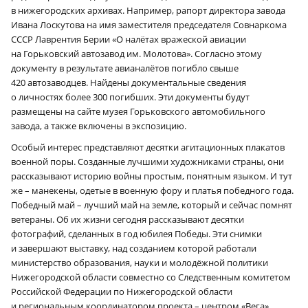
в нижегородских архивах. Например, рапорт директора завода
Ивана Лоскутова на имя заместителя председателя Совнаркома
СССР Лаврентия Берии «О налётах вражеской авиации
на Горьковский автозавод им. Молотова». Согласно этому
документу в результате авианалётов погибло свыше
420 автозаводцев. Найдены документальные сведения
о личностях более 300 погибших. Эти документы будут
размещены на сайте музея Горьковского автомобильного
завода, а также включены в экспозицию.
Особый интерес представляют десятки агитационных плакатов
военной поры. Созданные лучшими художниками страны, они
рассказывают историю войны простым, понятным языком. И тут
же – манекены, одетые в военную фору и платья победного года.
Победный май – лучший май на земле, который и сейчас помнят
ветераны. Об их жизни сегодня рассказывают десятки
фотографий, сделанных в год юбилея Победы. Эти снимки
и завершают выставку, над созданием которой работали
министерство образования, науки и молодёжной политики
Нижегородской области совместно со Следственным комитетом
Российской Федерации по Нижегородской области
и региональным координатором проекта – центром «Вега».