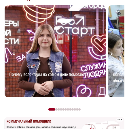
Почему волонтёры на самом деле помогают людям
Дополнит
области: 