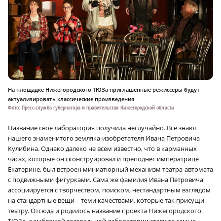
На площадке Нижегородского ТЮЗа приглашенные режиссеры будут
актуализировать классические произведения
Фото: Пресс-служба губернатора и правительства Нижегородской области
Название свое лаборатория получила неслучайно. Все знают
нашего знаменитого земляка-изобретателя Ивана Петровича
Кулибина. Однако далеко не всем известно, что в карманных
часах, которые он сконструировал и преподнес императрице
Екатерине, был встроен миниатюрный механизм театра-автомата
с подвижными фигурками. Сама же фамилия Ивана Петровича
ассоциируется с творчеством, поиском, нестандартным взглядом
на стандартные вещи – теми качествами, которые так присущи
театру. Отсюда и родилось название проекта Нижегородского
ТЮЗа, а эмблемой театральной лаборатории стали те самые