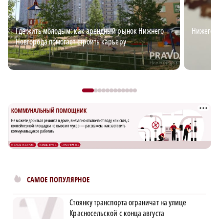
Где жить молодым: как арендный рынок Нижнего
Нижегор
Новгорода помогает строить карьеру
САМОЕ ПОПУЛЯРНОЕ
Стоянку транспорта ограничат на улице
Красносельской с конца августа