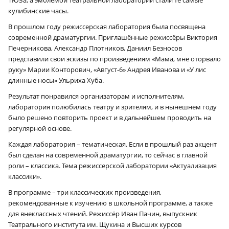
кулибинские часы.
В прошлом году режиссерская лаборатория была посвящена
современной драматургии. Приглашённые режиссёры Виктория
Печерникова, Александр Плотников, Даниил Безносов
представили свои эскизы по произведениям «Мама, мне оторвало
руку» Марии Конторович, «Август‑6» Андрея Иванова и «У лис
длинные носы» Ульриха Хуба.
Результат понравился организаторам и исполнителям,
лаборатория полюбилась театру и зрителям, и в нынешнем году
было решено повторить проект и в дальнейшем проводить на
регулярной основе.
Каждая лаборатория – тематическая. Если в прошлый раз акцент
был сделан на современной драматургии, то сейчас в главной
роли – классика. Тема режиссерской лаборатории «Актуализация
классики».
В программе – три классических произведения,
рекомендованные к изучению в школьной программе, а также
для внеклассных чтений. Режиссёр Иван Пачин, выпускник
Театрального института им. Щукина и Высших курсов