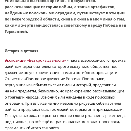
Уникальная выставка архивных документов,
рассказывающих историю войны, а также артефактов,
найденных поисковыми отрядами, путешествует в эти дни
по Нижегородской области, снова и снова напоминая о том,
какими жертвами досталась советскому народу Победа над
Германией.
История в деталях
Экспозиция «Без срока давности»
– часть всероссийского проекта,
идейным вдохновителем которого выступило общественное
движение по увековечиванию памяти погибших при защите
Отечества «Поисковое движение России». Поисковики,
вернувшие из небытия тысячи имён и историй, представили
на ней предметы, безмолвно, но красноречиво рассказывающие
о трагедии народа. Все они были найдены в ходе поисковых
операций. При взгляде на них невольно рисуешь себе картины
войны и представляешь тех людей, которым они принадлежали.
Погнутая фляжка, покрытая толстым слоем ржавчины ракетница,
подгнившая, но всё ещё острая и опасная колючая проволока,
фрагменты сбитого самолёта.