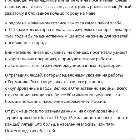
производят неизгладимое впечатление на посетителей. Слёзы
наворачиваются на глаза, когда смотришь ролик, посвящённый
зажатому в блокадное кольцо городу на Неве.
А рядом на маленьком столике лежит та самая пайка хлеба
в 125 граммов, которая полагалась жителям в ноябре – декабре
1941 года и была единственным шансом на жизнь для жителей
погибающего города.
Внимательно читая документы на стендах, посетители узнают
о карательных операциях, о принудительных работах,
на которые сгоняли жителей оккупированных территорий.
О трагедиях людей, которых эшелонами увозили на работы
в Германию. Экспозиция охватывает все регионы,
оккупированные в годы Великой Отечественной войны. Всего
в оккупации находилось более 80 миллионов человек – это
больше половины населения современной России.
От рук нацистов, по разным данным, на оккупированных
территориях погибло от 11,5 до 16 миллионов человек – почти
каждый пятый. Это больше населения Москвы или пяти
Нижегородских областей.