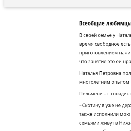
Всеобщие любимц
В своей семье у Натал
время свободное есть.
приготовлением начинк
что занятие это ей нра
Наталья Петровна поль
многолетним опытом и
Пельмени – с говядин
– Скотину я уже не де
также исполнили мою м
семьями живут в Нижне