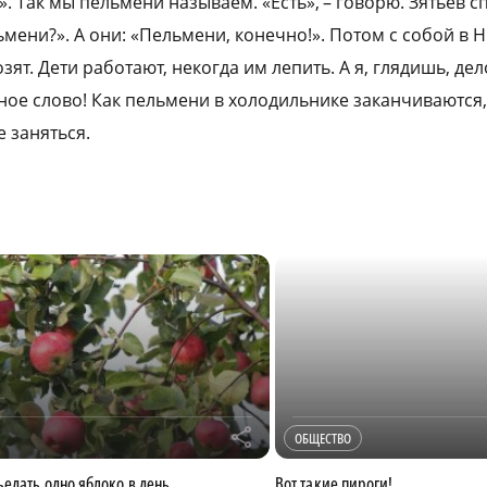
. Так мы пельмени называем. «Есть», – говорю. Зятьёв 
ьмени?». А они: «Пельмени, конечно!». Потом с собой в 
ят. Дети работают, некогда им лепить. А я, глядишь, де
тное слово! Как пельмени в холодильнике заканчиваются
 заняться.
r
ОБЩЕСТВО
ъедать одно яблоко в день
Вот такие пироги!