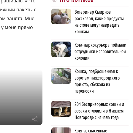
спрашиваю: «Что
Нижний пакеты с
Ветеринар Смирнов
рассказал, какие продукты
лом занята. Мне
на столе могут навредить
, у меня прямо
кошкам
Кота-наркокурьера поймали
сотрудники исправительной
колонии
Кошка, подброшенная к
воротам нижегородского
приюта, сбежала из
переноски
204 беспризорных кошки и
собаки отловили в Нижнем
Новгороде с начала года
r
Котята, спасенные