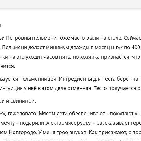
ы
ьи Петровны пельмени тоже часто были на столе. Сейчас
 Пельмени делает минимум дважды в месяц штук по 400 –
и на это уходит часов пять, но хозяйка признаётся, что 
вится.
зуется пельменницей. Ингредиенты для теста берёт на г
нтуиция у неё в этом деле отменная. Тесто получается 
ой и свининой.
ржу, тяжеловато. Мясом дети обеспечивают – покупают у 
ечту – подарили электромясорубку, – рассказывает геро
м Новгороде. У меня трое внуков. Как приезжают, с пор