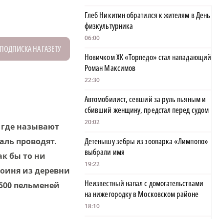
Глеб Никитин обратился к жителям в День
физкультурника
06:00
ПОДПИСКА НА ГАЗЕТУ
Новичком ХК «Торпедо» стал нападающий
Роман Максимов
22:30
Автомобилист, севший за руль пьяным и
сбивший женщину, предстал перед судом
20:02
 где называют
ль проводят.
Детенышу зебры из зоопарка «Лимпопо»
выбрали имя
к бы то ни
19:22
роиня из деревни
Неизвестный напал с домогательствами
 500 пельменей
на нижегородку в Московском районе
18:10