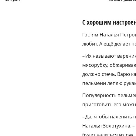
С хорошим настрое
Гостям Наталья Петров
любит. А ещё делает п
– Их называют варени
мясорубку, обжариваю.
должно стечь. Варю к
пельмени леплю рука
Популярность пельмен
приготовить его можно
– Да, чтобы налепить 
Наталья Золотухина. –
будет валиться из рук.