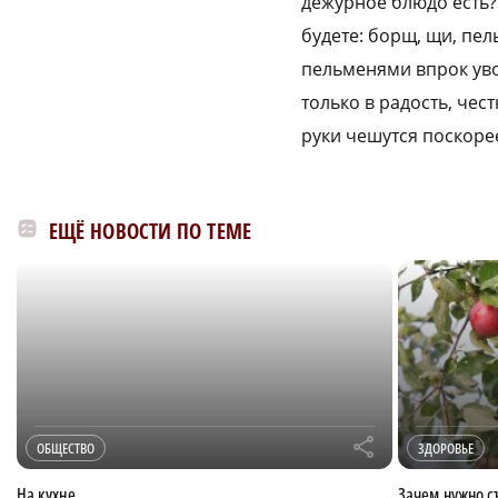
дежурное блюдо есть?»
будете: борщ, щи, пел
пельменями впрок увоз
только в радость, чес
руки чешутся поскорее
ЕЩЁ НОВОСТИ ПО ТЕМЕ
r
ОБЩЕСТВО
ЗДОРОВЬЕ
На кухне
Зачем нужно с