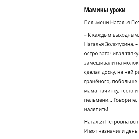
Мамины уроки
Пельмени Наталья Петр
– К каждым выходным,
Наталья Золотухина. 
остро затачивал тяпку
замешивали на молоке
сделал доску, на ней
гранёного, побольше р
мама начинку, тесто и
пельмени… Говорите, м
налепить!
Наталья Петровна всп
И вот назначили день 