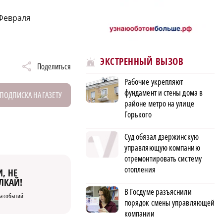
 Февраля
ЭКСТРЕННЫЙ ВЫЗОВ
Поделиться
Рабочие укрепляют
фундамент и стены дома в
ПОДПИСКА НА ГАЗЕТУ
районе метро на улице
Горького
Суд обязал дзержинскую
управляющую компанию
отремонтировать систему
отопления
, НЕ
ЛКАЙ!
В Госдуме разъяснили
а событий
порядок смены управляющей
компании