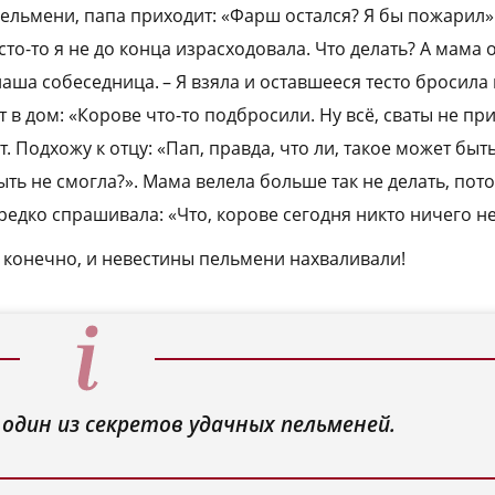
пельмени, папа приходит: «Фарш остался? Я бы пожарил».
есто-то я не до конца израсходовала. Что делать? А мама
наша собеседница. – Я взяла и оставшееся тесто бросила
 в дом: «Корове что-то подбросили. Ну всё, сваты не прид
. Подхожу к отцу: «Пап, правда, что ли, такое может быть
ыть не смогла?». Мама велела больше так не делать, пото
редко спрашивала: «Что, корове сегодня никто ничего н
, конечно, и невестины пельмени нахваливали!
один из секретов удачных пельменей.