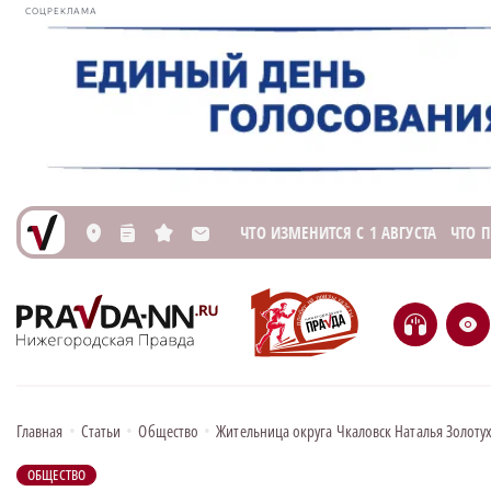
СОЦРЕКЛАМА
ЧТО ИЗМЕНИТСЯ С 1 АВГУСТА
ЧТО 
L
n
s
M
H
e
Главная
•
Статьи
•
Общество
•
Жительница округа Чкаловск Наталья Золотух
ОБЩЕСТВО