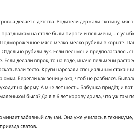
овна делает с детства. Родители держали скотину, мясо
 праздникам на столе были пироги и пельмени, – с улы
– Подмороженное мясо мелко-мелко рубили в корыте. П
. Отдельно рубили лук. Если пельмени предполагалось съе
. Если делали впрок, то на воде, иначе пельмени растре
 раскатывали тесто. Круги нарезали специальным стакан
юмки. Берегли как зеницу ока, чтоб не разбился. Бывал
 уходит на ферму. А мне лет шесть. Бабушка придёт, и во
аленькой была? Да я в 6 лет корову доила, что уж там 
оминает забавный случай. Она уже училась в техникуме,
приезда сватов.