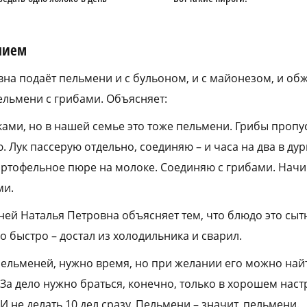
нием
на подаёт пельмени и с бульоном, и с майонезом, и обж
ельмени с грибами. Объясняет:
ками, но в нашей семье это тоже пельмени. Грибы пропу
 Лук пассерую отдельно, соединяю – и часа на два в ду
артофельное пюре на молоке. Соединяю с грибами. Начин
ми.
ей Наталья Петровна объясняет тем, что блюдо это сытн
 быстро – достал из холодильника и сварил.
пельменей, нужно время, но при желании его можно найт
 За дело нужно браться, конечно, только в хорошем наст
 И не делать 10 дел сразу. Пельмени – значит, пельмени.