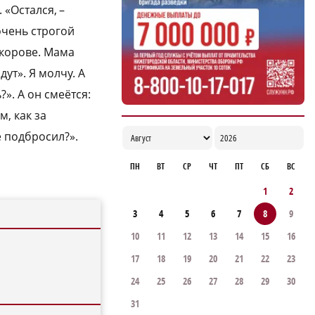
 «Остался, –
 очень строгой
 корове. Мама
ут». Я молчу. А
?». А он смеётся:
м, как за
е подбросил?».
ПН
ВТ
СР
ЧТ
ПТ
СБ
ВС
1
2
3
4
5
6
7
8
9
10
11
12
13
14
15
16
17
18
19
20
21
22
23
24
25
26
27
28
29
30
31