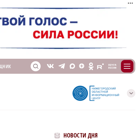
m
T
O
ЩНИК
Z
X
E
S
V
с
НОВОСТИ ДНЯ