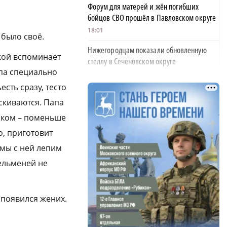
Форум для матерей и жён погибших
бойцов СВО прошёл в Павловском округе
18:01
 было своё.
Нижегородцам показали обновленную
бкой вспоминает
стеллу в Сеченовском округе
апа специально
17:43
сть сразу, тесто
Исправительные работы получил
скиваются. Папа
нижегородец с долгом по алиментам 700
тысяч рублей
чиком – поменьше
17:37
о, приготовит
т мы с ней лепим
Обращения пострадавших продавцов WB
рассмотрят на заседании оперштаба в
пельменей не
августе
17:21
 появился жених.
Нижегородская область вошла в число
лидеров научно-популярного туризма
17:10