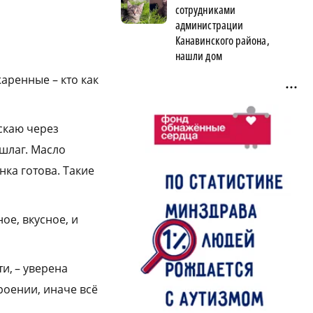
сотрудниками
администрации
Канавинского района,
нашли дом
аренные – кто как
скаю через
ршлаг. Масло
ка готова. Такие
ое, вкусное, и
и, – уверена
роении, иначе всё