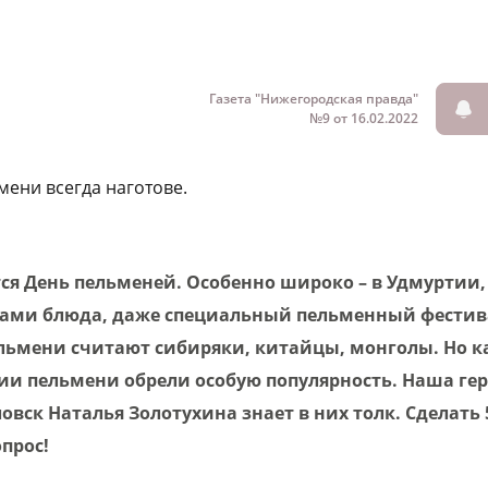
Газета "Нижегородская правда"
№9 от 16.02.2022
мени всегда наготове.
тся День пельменей. Особенно широко – в Удмуртии,
ами блюда, даже специальный пельменный фестива
ьмени считают сибиряки, китайцы, монголы. Но ка
сии пельмени обрели особую популярность. Наша ге
овск Наталья Золотухина знает в них толк. Сделать
опрос!