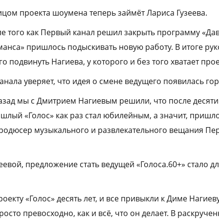
ицом проекта шоумена теперь займёт Лариса Гузеева.
ле того как Первый канал решил закрыть программу «Да
манса» пришлось подыскивать новую работу. В итоге рук
го подвинуть Нагиева, у которого и без того хватает прое
анала уверяет, что идея о смене ведущего появилась го
азад мы с Дмитрием Нагиевым решили, что после десяти
ошлый «Голос» как раз стал юбилейным, а значит, пришл
продюсер музыкального и развлекательного вещания Пе
еевой, предложение стать ведущей «Голоса.60+» стало д
оекту «Голос» десять лет, и все привыкли к Диме Нагиев
росто превосходно, как и всё, что он делает. В раскруче