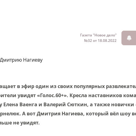
Газета "Новое дело"
№32 от 18.08.2022
й Дмитрию Нагиеву
ащает в эфир один из своих популярных развлекат
рители увидят «Голос.60+». Кресла наставников ком
 Елена Ваенга и Валерий Сюткин, а также новички 
нелюк. А вот Дмитрия Нагиева, который вёл шоу вс
льше не увидят.