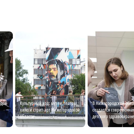
одов
Культурный код: музеи, театры,
В Нижегородской обла
кино и стрит-арт Нижегородской
создается современна
области
детского здравоохран