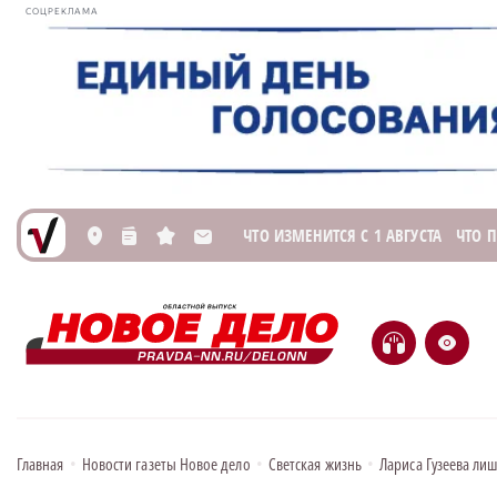
СОЦРЕКЛАМА
ЧТО ИЗМЕНИТСЯ С 1 АВГУСТА
ЧТО 
L
n
s
M
H
e
Главная
•
Новости газеты Новое дело
•
Светская жизнь
•
Лариса Гузеева ли