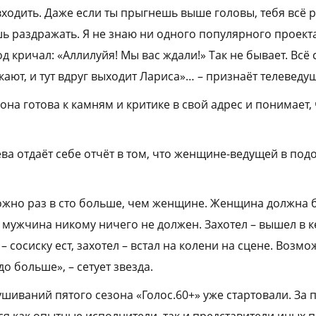
входить. Даже если ты прыгнешь выше головы, тебя всё р
ь раздражать. Я не знаю ни одного популярного проекта
 кричал: «Аллилуйя! Мы вас ждали!» Так не бывает. Всё 
ают, и тут вдруг выходит Лариса»… – признаёт телеведу
 она готова к камням и критике в свой адрес и понимает, 
ева отдаёт себе отчёт в том, что женщине-ведущей в по
ожно раз в сто больше, чем женщине. Женщина должна 
А мужчина никому ничего не должен. Захотел – вышел в ке
 – сосиску ест, захотел – встал на колени на сцене. Возм
о больше», – сетует звезда.
шиваний пятого сезона «Голос.60+» уже стартовали. За 