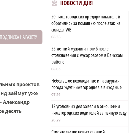
НОВОСТИ ДНЯ
50 нижегородских предпринимателей
обратились за помощью после атак на
склады WB
ПОДПИСКА НА ГАЗЕТУ
08:33
55-летний мужчина погиб после
столкновения с мусоровозом в Вачском
районе
08:05
Небольшое похолодание и пасмурная
ельных проектов
погода ждут нижегородцев в выходные
анд займут уже
07:26
– Александр
12 уголовных дел завели в отношении
е десять
нижегородских водителей за пьяную езду
20:29
Строительство новых станций