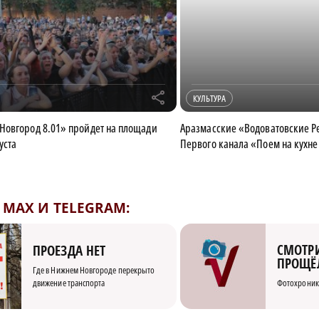
r
КУЛЬТУРА
овгород 8.01» пройдет на площади
Аразмасские «Водоватовские Ре
уста
Первого канала «Поем на кухне
MAX И TELEGRAM:
СМОТРИ
ПРОЕЗДА НЕТ
ПРОЩЁ
Где в Нижнем Новгороде перекрыто
движение транспорта
Фотохроник