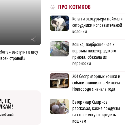
ПРО КОТИКОВ
Кота-наркокурьера поймали
сотрудники исправительной
колонии
r
Кошка, подброшенная к
воротам нижегородского
бята» выступят в шоу
приюта, сбежала из
 всей страной»
переноски
204 беспризорных кошки и
собаки отловили в Нижнем
Новгороде с начала года
, НЕ
Ветеринар Смирнов
ЛКАЙ!
рассказал, какие продукты
на столе могут навредить
а событий
кошкам