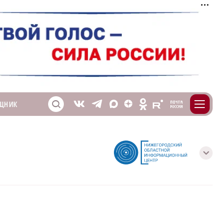
m
T
O
ЩНИК
Z
X
E
S
V
с