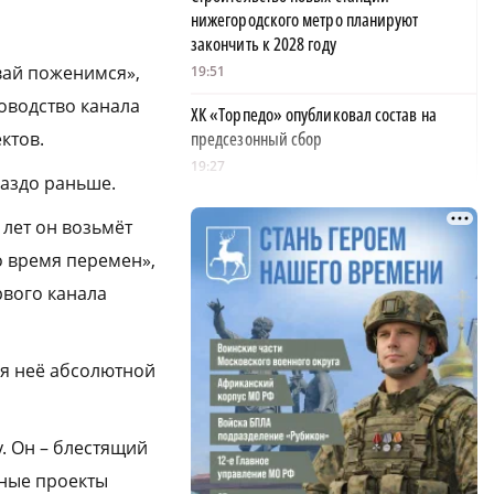
нижегородского метро планируют
закончить к 2028 году
вай поженимся»,
19:51
оводство канала
ХК «Торпедо» опубликовал состав на
ктов.
предсезонный сбор
19:27
раздо раньше.
Дзержинский «Парус» завоевал серебро
 лет он возьмёт
на Чемпионате России по ПОДА-футболу
о время перемен»,
19:22
рвого канала
Владельца кафе осудили за отказ пустить
нижегородца с собакой-поводырем
19:05
ля неё абсолютной
В Нижнем Новгороде откроют ИТ-центр
РФ и Киргизии кибербезопасности
у. Он – блестящий
18:37
нные проекты