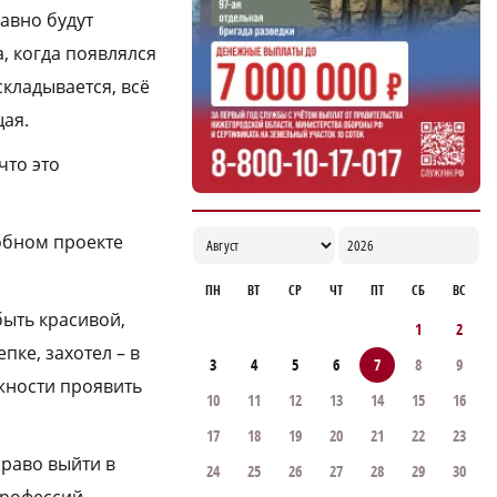
Стоянку транспорта ограничат на улице
авно будут
Красносельской с конца августа
, когда появлялся
18:37
складывается, всё
щая.
что это
добном проекте
ПН
ВТ
СР
ЧТ
ПТ
СБ
ВС
быть красивой,
1
2
пке, захотел – в
3
4
5
6
7
8
9
ожности проявить
10
11
12
13
14
15
16
17
18
19
20
21
22
23
право выйти в
24
25
26
27
28
29
30