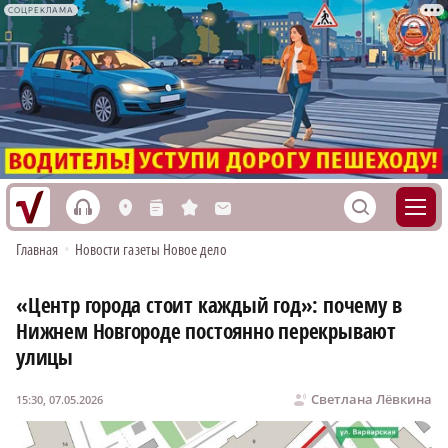
СОЦРЕКЛАМА
h
S
L
n
s
M
Главная
•
Новости газеты Новое дело
«Центр города стоит каждый год»: почему в
Нижнем Новгороде постоянно перекрывают
улицы
Светлана Лёвкина
15:30, 07.05.2026