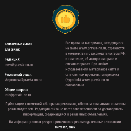
Все права на материалы, находящиеся
Контактные e‑mail
на сайте www.pravda-nn.ru, охраняются
для связи:
в соответствии с законодательством РФ,
в том числе, об авторском праве и
Редакция:
смежных правах. При любом
news@pravda-nn.ru
использовании материалов сайта и
Рекламный отдел:
сателлитных проектов, гиперссылка
sheptunova@pravda-nn.ru
(hyperlink) www.pravda-nn.ru
обязательна.
Общие вопросы:
info@pravda-nn.ru
Публикации с пометкой «На правах рекламы», «Новости компании» оплачены
рекламодателем. Редакция сайта не несет ответственности за достоверность
информации, содержащейся в рекламных объявлениях.
На информационном ресурсе применяются рекомендательные технологии:
mirtesen
,
smi2
.