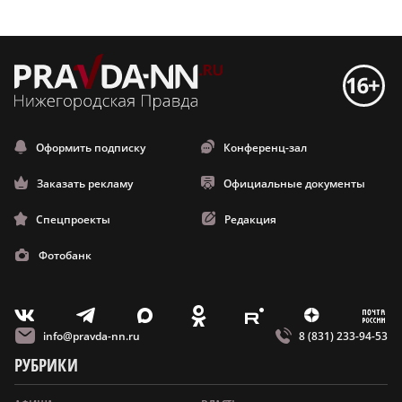
Оформить подписку
Конференц-зал
Заказать рекламу
Официальные документы
Спецпроекты
Редакция
Фотобанк
m
T
O
Z
X
E
V
info@pravda-nn.ru
8 (831) 233-94-53
РУБРИКИ