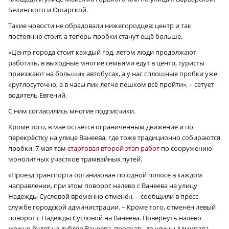
Белинского и Ошарской.
Такие новости не обрадовали нижегородцев: центр и так
постоянно стоит, а теперь пробки станут ещё больше.
«Центр города стоит каждый год, летом люди продолжают
работать, в выходные многие семьями едут в центр, туристы
приезжают на больших автобусах, а у нас сплошные пробки уже
круглосуточно, а в часы пик легче пешком всё пройти», – сетует
водитель Евгений.
С ним согласились многие подписчики.
Кроме того, в мае остаётся ограниченным движение и по
перекрёстку на улице Ванеева, где тоже традиционно собираются
пробки. 7 мая там
стартовал второй этап работ
по сооружению
монолитных участков трамвайных путей.
«Проезд транспорта организован по одной полосе в каждом
направлении, при этом поворот налево с Ванеева на улицу
Надежды Сусловой временно отменён, – сообщили в пресс-
службе городской администрации. – Кроме того, отменён левый
поворот с Надежды Сусловой на Ванеева. Повернуть налево
можно будет на дублёр Ванеева, проехать до улицы Адмирала