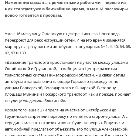
Изменения связаны с ремонтными работами – первые из
них стартуют уже в ближайшее время, в мае. И пассажиры
вовсю готовятся к пробкам.
Уже с 16 мая улицу Ошарскую в центре Нижнего Новгорода
перекроют для реконструкции сетей. И на это время изменятся
маршруты сразу восьми автобусов – популярных № 1, 4, 40, 64, 68,
92, 97 и 130.
«Движение транспорта приостановят на участке между улицами
Октябрьской и Грузинской, – сообщили в Центре развития
транспортных систем Нижегородской области. – В связи с этим
автобусы в направлении площади Горького проследуют по
улицам Варварской, Володарского и Ошарской. В сторону
площади Минина и Пожарского транспорт, как и прежде, пройдёт
по улице Академика Блохиной».
Кроме того, ещё с 27 апреля на участке от Октябрьской до
Грузинской запретили парковку по нечётной стороне улицы. А с
середины мая этот отрезок и вовсе будет перекрыт. Водителям
автомобилей предлагают объезжать его по улице Алексеевской,
площади и улице Максима Горького или по улицам Варварской,