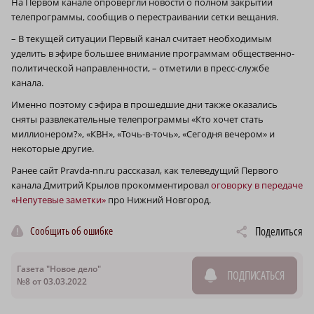
На Первом канале опровергли новости о полном закрытии
телепрограммы, сообщив о перестраивании сетки вещания.
– В текущей ситуации Первый канал считает необходимым
уделить в эфире большее внимание программам общественно-
политической направленности, – отметили в пресс-службе
канала.
Именно поэтому с эфира в прошедшие дни также оказались
сняты развлекательные телепрограммы «Кто хочет стать
миллионером?», «КВН», «Точь-в-точь», «Сегодня вечером» и
некоторые другие.
Ранее сайт Pravda-nn.ru рассказал, как телеведущий Первого
канала Дмитрий Крылов прокомментировал
оговорку в передаче
«Непутевые заметки»
про Нижний Новгород.
Сообщить об ошибке
Поделиться
Газета "Новое дело"
ПОДПИСАТЬСЯ
№8 от 03.03.2022