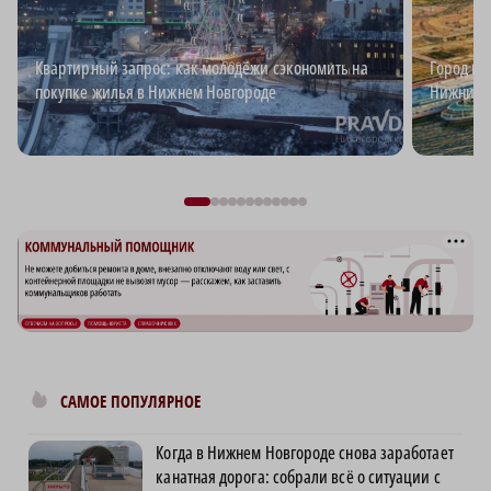
Квартирный запрос: как молодёжи сэкономить на
Город ид
покупке жилья в Нижнем Новгороде
Нижний?
САМОЕ ПОПУЛЯРНОЕ
Когда в Нижнем Новгороде снова заработает
канатная дорога: собрали всё о ситуации с