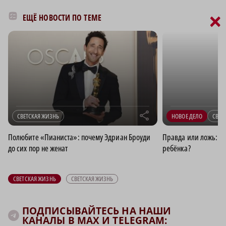
×
ЕЩЁ НОВОСТИ ПО ТЕМЕ
r
СВЕТСКАЯ ЖИЗНЬ
НОВОЕ ДЕЛО
СВЕТ
Полюбите «Пианиста»: почему Эдриан Броуди
Правда или ложь: П
до сих пор не женат
ребёнка?
СВЕТСКАЯ ЖИЗНЬ
СВЕТСКАЯ ЖИЗНЬ
ПОДПИСЫВАЙТЕСЬ НА НАШИ
КАНАЛЫ В MAX И TELEGRAM: