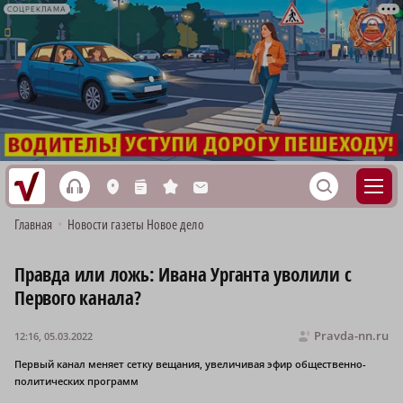
СОЦРЕКЛАМА
h
S
L
n
s
M
Главная
•
Новости газеты Новое дело
Правда или ложь: Ивана Урганта уволили с
Первого канала?
Pravda-nn.ru
12:16, 05.03.2022
Первый канал меняет сетку вещания, увеличивая эфир общественно-
политических программ