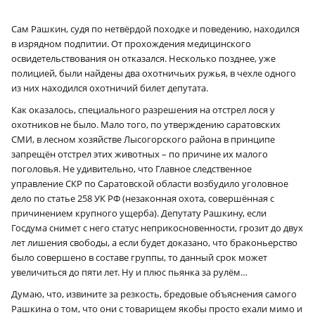
Сам Рашкин, судя по нетвёрдой походке и поведению, находился
в изрядном подпитии. От прохождения медицинского
освидетельствования он отказался. Несколько позднее, уже
полицией, были найдены два охотничьих ружья, в чехле одного
из них находился охотничий билет депутата.
Как оказалось, специального разрешения на отстрел лося у
охотников не было. Мало того, по утверждению саратовских
СМИ, в лесном хозяйстве Лысогорского района в принципе
запрещён отстрел этих животных – по причине их малого
поголовья. Не удивительно, что Главное следственное
управление СКР по Саратовской области возбудило уголовное
дело по статье 258 УК РФ (незаконная охота, совершённая с
причинением крупного ущерба). Депутату Рашкину, если
Госдума снимет с него статус неприкосновенности, грозит до двух
лет лишения свободы, а если будет доказано, что браконьерство
было совершено в составе группы, то данный срок может
увеличиться до пяти лет. Ну и плюс пьянка за рулём…
Думаю, что, извините за резкость, бредовые объяснения самого
Рашкина о том, что они с товарищем якобы просто ехали мимо и