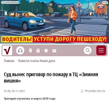
СОЦРЕКЛАМА
h
S
L
n
s
M
Главная
•
Новости газеты Новое дело
Суд вынес приговор по пожару в ТЦ «Зимняя
вишня»
Pravda-nn.ru
01:06, 05.11.2021
Трагедия случилась в марте 2018 года