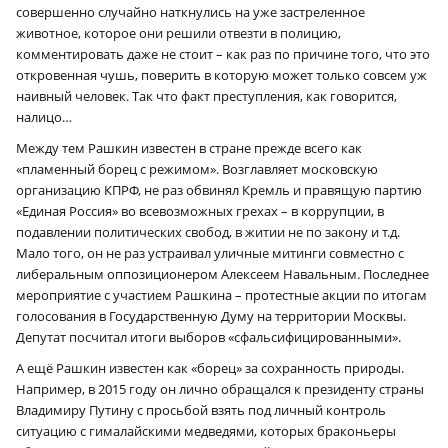
совершенно случайно наткнулись на уже застреленное
животное, которое они решили отвезти в полицию,
комментировать даже не стоит – как раз по причине того, что это
откровенная чушь, поверить в которую может только совсем уж
наивный человек. Так что факт преступления, как говорится,
налицо…
Между тем Рашкин известен в стране прежде всего как
«пламенный борец с режимом». Возглавляет московскую
организацию КПРФ, не раз обвинял Кремль и правящую партию
«Единая Россия» во всевозможных грехах – в коррупции, в
подавлении политических свобод, в житии не по закону и т.д.
Мало того, он не раз устраивал уличные митинги совместно с
либеральным оппозиционером Алексеем Навальным. Последнее
мероприятие с участием Рашкина – протестные акции по итогам
голосования в Государственную Думу на территории Москвы.
Депутат посчитал итоги выборов «сфальсифицированными».
А ещё Рашкин известен как «борец» за сохранность природы.
Например, в 2015 году он лично обращался к президенту страны
Владимиру Путину с просьбой взять под личный контроль
ситуацию с гималайскими медведями, которых браконьеры