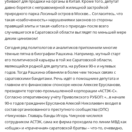
убивают для продажи на органы в Китай. Кроме того, депутат
давно борется с неправомерной жилищной застройкой
природного парка Лосиный остров в Москве… Согласитесь, что
такая «озабоченность» нарушениями законов со стороны
правящей элиты и такая «забота о природе» после всего
случившегося в Саратовской области выглядят по меньшей мере
диким цинизмом!
Сегодня ряд политологов и аналитиков припомнили многие
тёмные пятна в биографии Рашкина. Например, мутный старт
его политической карьеры в той же Саратовской области,
являющейся родной для депутата, на рубеже 90‑х и нулевых
годов. Тогда Рашкина обвиняли в более чем тесных связях с
саратовскими бандитами. Речь идёт о помощнике депутата и
главном его финансовом спонсоре неком Алексее Ерусланове,
президенте торгово-промышленной корпорации «АСТЭК‑С».
Согласно оперативному учёту Приволжского РУБОП: «…в начале
90‑х годов гражданин Ерусланов Алексей Николаевич входил в
состав организованного преступного сообщества (ОПС)
«Чикунова». Главарь банды Игорь Чикунов числился
сотрудником АСТЭК, сама же фирма проходила по линии МВД как
«общак» и «прачечная» саратовской братвы – что-то, очевидно,