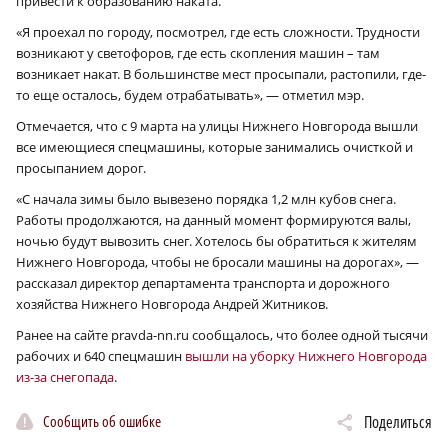
привести к образованию наката.
«Я проехал по городу, посмотрел, где есть сложности. Трудности
возникают у светофоров, где есть скопления машин – там
возникает накат. В большинстве мест просыпали, растопили, где-
то еще осталось, будем отрабатывать», — отметил мэр.
Отмечается, что с 9 марта на улицы Нижнего Новгорода вышли
все имеющиеся спецмашины, которые занимались очисткой и
просыпанием дорог.
«С начала зимы было вывезено порядка 1,2 млн кубов снега.
Работы продолжаются, на данный момент формируются валы,
ночью будут вывозить снег. Хотелось бы обратиться к жителям
Нижнего Новгорода, чтобы не бросали машины на дорогах», —
рассказал директор департамента транспорта и дорожного
хозяйства Нижнего Новгорода Андрей Житников.
Ранее на сайте pravda-nn.ru сообщалось, что более одной тысячи
рабочих и 640 спецмашин
вышли на уборку Нижнего Новгорода
из-за снегопада
.
Сообщить об ошибке
Поделиться