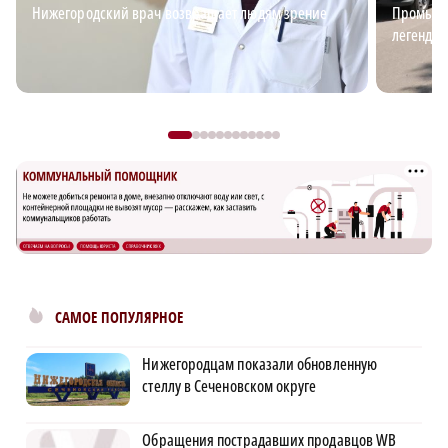
Нижегородский врач возвращает людям зрение
Промышл
легендар
САМОЕ ПОПУЛЯРНОЕ
Нижегородцам показали обновленную
стеллу в Сеченовском округе
Обращения пострадавших продавцов WB