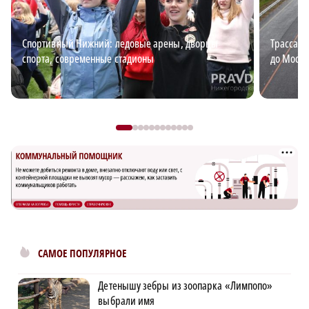
Спортивный Нижний: ледовые арены, дворцы
Трасса М
спорта, современные стадионы
до Москв
САМОЕ ПОПУЛЯРНОЕ
Детенышу зебры из зоопарка «Лимпопо»
выбрали имя