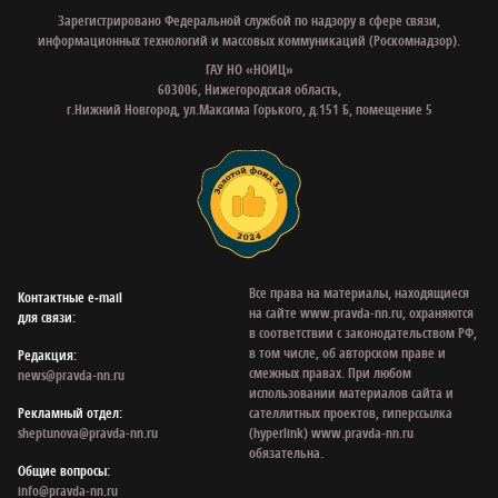
Зарегистрировано Федеральной службой по надзору в сфере связи,
информационных технологий и массовых коммуникаций (Роскомнадзор).
ГАУ НО «НОИЦ»
603006, Нижегородская область,
г.Нижний Новгород, ул.Максима Горького, д.151 Б, помещение 5
Все права на материалы, находящиеся
Контактные e‑mail
на сайте www.pravda-nn.ru, охраняются
для связи:
в соответствии с законодательством РФ,
в том числе, об авторском праве и
Редакция:
смежных правах. При любом
news@pravda-nn.ru
использовании материалов сайта и
Рекламный отдел:
сателлитных проектов, гиперссылка
sheptunova@pravda-nn.ru
(hyperlink) www.pravda-nn.ru
обязательна.
Общие вопросы:
info@pravda-nn.ru