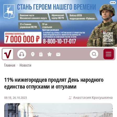
h
S
L
n
s
M
Главная
•
Новости
11% нижегородцев продлят День народного
единства отпусками и отгулами
Анастасия Красушкина
08:18, 26.10.2023