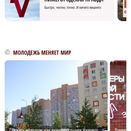
Быстро, честно, точно. И ничего лишнего
МОЛОДЕЖЬ МЕНЯЕТ МИР
Где жить молодым: как арендный рынок Нижнего
Почему в