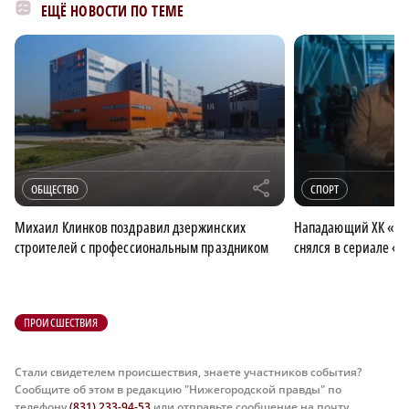
ЕЩЁ НОВОСТИ ПО ТЕМЕ
r
ОБЩЕСТВО
СПОРТ
Михаил Клинков поздравил дзержинских
Нападающий ХК «То
строителей с профессиональным праздником
снялся в сериале «
ПРОИСШЕСТВИЯ
Стали свидетелем происшествия, знаете участников события?
Сообщите об этом в редакцию "Нижегородской правды" по
телефону
(831) 233-94-53
или отправьте сообщение на почту