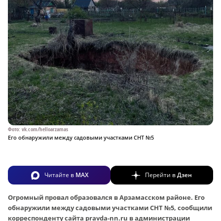
Фото: vk.com/helloarzamas
Его обнаружили между садовыми участками СНТ №5
Читайте в
MAX
Перейти в
Дзен
Огромный провал образовался в Арзамасском районе. Его
обнаружили между садовыми участками СНТ №5, сообщили
корреспонденту сайта pravda-nn.ru в администрации