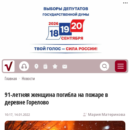
h
S
L
n
s
M
Главная
•
Новости
91-летняя женщина погибла на пожаре в
деревне Горелово
Мария Материкова
10:17, 14.01.2022