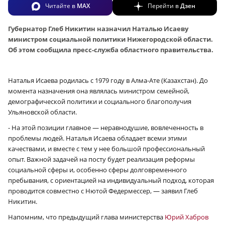
Читайте в
MAX
Перейти в
Дзен
Губернатор Глеб Никитин назначил Наталью Исаеву
министром социальной политики Нижегородской области.
Об этом сообщила пресс-служба областного правительства.
Наталья Исаева родилась с 1979 году в Алма-Ате (Казахстан). До
момента назначения она являлась министром семейной,
демографической политики и социального благополучия
Ульяновской области.
- На этой позиции главное — неравнодушие, вовлеченность в
проблемы людей. Наталья Исаева обладает всеми этими
качествами, и вместе с тем у нее большой профессиональный
опыт. Важной задачей на посту будет реализация реформы
социальной сферы и, особенно сферы долговременного
пребывания, с ориентацией на индивидуальный подход, которая
проводится совместно с Нютой Федермессер, — заявил Глеб
Никитин.
Напомним, что предыдущий глава министерства
Юрий Хабров