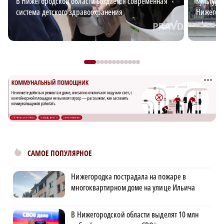
В Нижегородской области создается современная
Культурн
система детского здравоохранения
Нижегоро
САМОЕ ПОПУЛЯРНОЕ
Нижегородка пострадала на пожаре в
многоквартирном доме на улице Ильича
В Нижегородской области выделят 10 млн