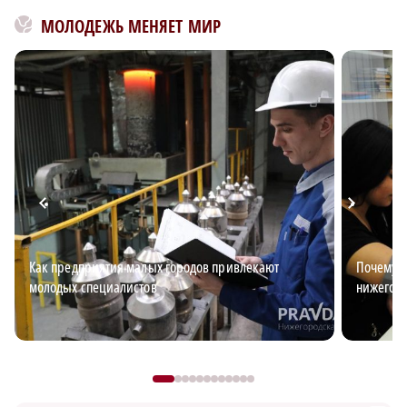
МОЛОДЕЖЬ МЕНЯЕТ МИР
Как предприятия малых городов привлекают
Почему з
молодых специалистов
нижегор