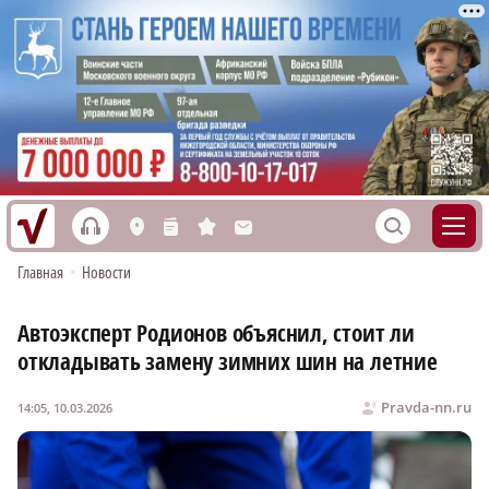
h
S
L
n
s
M
Главная
•
Новости
Автоэксперт Родионов объяснил, стоит ли
откладывать замену зимних шин на летние
Pravda-nn.ru
14:05, 10.03.2026