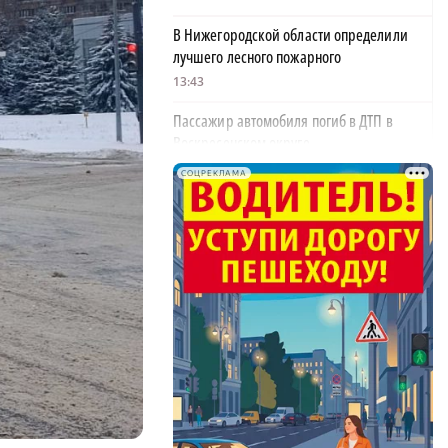
В Нижегородской области определили
лучшего лесного пожарного
13:43
Пассажир автомобиля погиб в ДТП в
Воскресенском округе
13:39
СОЦРЕКЛАМА
Квадратные и черные: выяснилось, какие
арбузы предпочитают нижегородцы
13:34
В Нижнем Новгороде и России отмечают
70-летие Дня строителя
13:10
Стало известно, сколько россиян
ежедневно переписываются в соцсетях
12:39