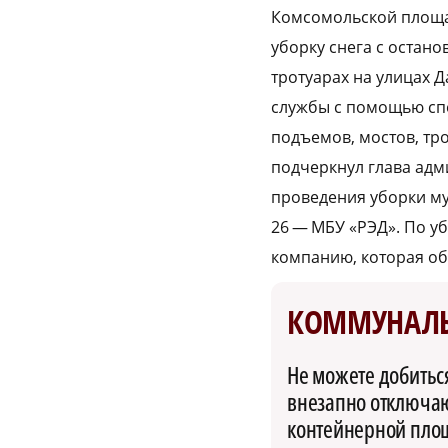
Комсомольской площа
уборку снега с остан
тротуарах на улицах 
службы с помощью спе
подъемов, мостов, тр
подчеркнул глава адм
проведения уборки му
26 — МБУ «РЭД». По 
компанию, которая о
КОММУНАЛ
Не можете добитьс
внезапно отключают
контейнерной пло