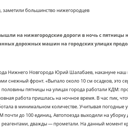
, заметили большинство нижегородцев
вышли на нижегородские дороги в ночь с пятницы н
анных дорожных машин на городских улицах продо
рода Нижнего Новгорода Юрий Шалабаев, накануне наш
и снежный фронт. «Выпало около 10 см осадков, это с
й половины пятницы на улицах города работали КДМ: пр
овная работа пришлась на ночное время. В час пик, что
ботала в минимальном количестве. Учитывая погодные 
 почти до 100 единиц. Автопоезда выходили на уборку д
 реагентами, дважды — прометали. На данный момент к