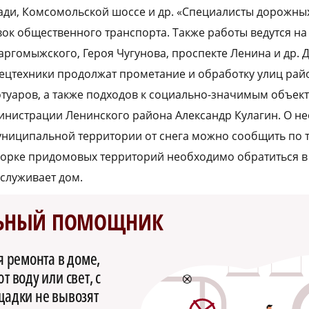
ди, Комсомольской шоссе и др. «Специалисты дорожны
овок общественного транспорта. Также работы ведутся н
Даргомыжского, Героя Чугунова, проспекте Ленина и др.
цтехники продолжат прометание и обработку улиц райо
отуаров, а также подходов к социально-значимым объек
инистрации Ленинского района Александр Кулагин. О н
ниципальной территории от снега можно сообщить по те
уборке придомовых территорий необходимо обратиться 
бслуживает дом.
ЬНЫЙ ПОМОЩНИК
я ремонта в доме,
 воду или свет, с
щадки не вывозят