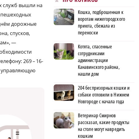
х служб вышли на
Кошка, подброшенная к
а пешеходных
воротам нижегородского
 Днём дорожные
приюта, сбежала из
переноски
на, спусков,
там», —
Котята, спасенные
еобходимости
сотрудниками
администрации
лефону: 269 – 16-
Канавинского района,
в управляющую
нашли дом
204 беспризорных кошки и
собаки отловили в Нижнем
Новгороде с начала года
Ветеринар Смирнов
рассказал, какие продукты
на столе могут навредить
кошкам