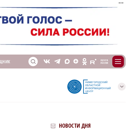
m
T
O
ЩНИК
Z
X
E
S
V
с
НОВОСТИ ДНЯ