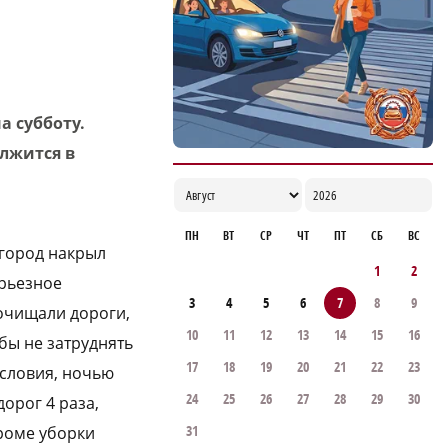
а субботу.
лжится в
ПН
ВТ
СР
ЧТ
ПТ
СБ
ВС
 город накрыл
1
2
ерьезное
3
4
5
6
7
8
9
очищали дороги,
10
11
12
13
14
15
16
бы не затруднять
17
18
19
20
21
22
23
условия, ночью
24
25
26
27
28
29
30
орог 4 раза,
31
роме уборки