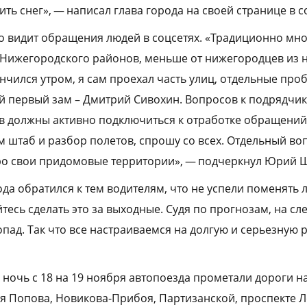
ть снег», — написал глава города на своей странице в с
то видит обращения людей в соцсетях. «Традиционно мно
 Нижегородского районов, меньше от нижегородцев из 
ончился утром, я сам проехал часть улиц, отдельные про
 первый зам – Дмитрий Сивохин. Вопросов к подрядчика
в должны активно подключиться к отработке обращений
 штаб и разбор полетов, спрошу со всех. Отдельный во
ро свои придомовые территории», — подчеркнул Юрий 
ода обратился к тем водителям, что не успели поменять
тесь сделать это за выходные. Судя по прогнозам, на сл
пад. Так что все настраиваемся на долгую и серьезную 
 ночь с 18 на 19 ноября автопоезда прометали дороги н
я Попова, Новикова-Прибоя, Партизанской, проспекте Л