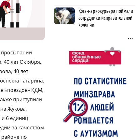
Кота-наркокурьера поймали
сотрудники исправительной
колонии
и просыпании
 40 лет Октября,
ова, 40 лет
оспекта Гагарина,
в «поездов» КДМ,
также приступили
 на Жукова,
 и 6 единиц
едим за качеством
м районе по