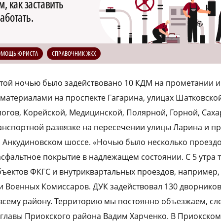
, как заставить
аботать.
ОМОЩЬ ЮРИСТА
СПРАВОЧНИК ЖКХ
этой ночью было задействовано 10 КДМ на прометании 
атериалами на проспекте Гагарина, улицах Шатковской,
огов, Корейской, Медицинской, Полярной, Горной, Сахар
ранспортной развязке на пересечении улицы Ларина и пр
 Анкудиновском шоссе. «Ночью было несколько проездо
сфальтное покрытие в надлежащем состоянии. С 5 утра 
объектов ФКГС и внутриквартальных проездов, например,
и Военных Комиссаров. ДУК задействовал 130 дворников
 всему району. Территорию мы постоянно объезжаем, сл
о. главы Приокского района Вадим Харченко. В Приокско