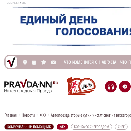
СОЦРЕКЛАМА
ЧТО ИЗМЕНИТСЯ С 1 АВГУСТА
ЧТО 
L
n
s
M
H
e
Главная
•
Новости
•
ЖКХ
•
Автопоезда вторые сутки чистят снег на нижего
КОММУНАЛЬНЫЙ ПОМОЩНИК
ЖКХ
БОРЬБА СО СНЕГОПАДОМ
СНЕГ