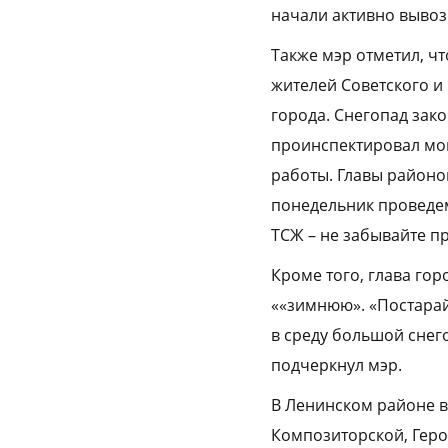
начали активно вывози
Также мэр отметил, ч
жителей Советского и
города. Снегопад зак
проинспектировал мой
работы. Главы районо
понедельник проведем
ТСЖ – не забывайте п
Кроме того, глава гор
««зимнюю». «Постарай
в среду большой снего
подчеркнул мэр.
В Ленинском районе в
Композиторской, Геро