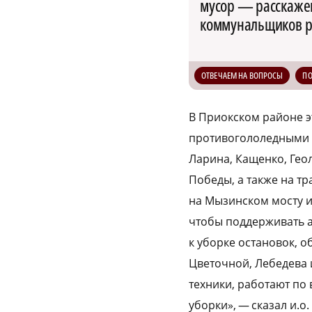
мусор — расскажем
коммунальщиков р
ОТВЕЧАЕМ НА ВОПРОСЫ
П
В Приокском районе 
противогололедными м
Ларина, Кащенко, Геол
Победы, а также на т
на Мызинском мосту и
чтобы поддерживать а
к уборке остановок, 
Цветочной, Лебедева 
техники, работают по
уборки», — сказал и.