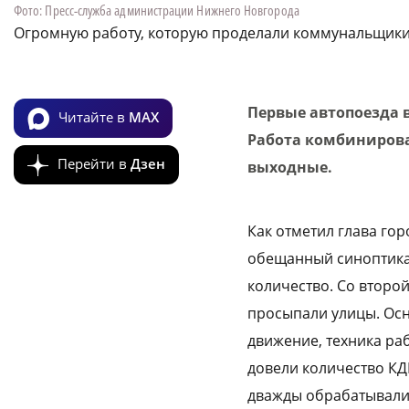
Фото: Пресс-служба администрации Нижнего Новгорода
Огромную работу, которую проделали коммунальщики
Первые автопоезда 
Читайте в
MAX
Работа комбиниров
Перейти в
Дзен
выходные.
Как отметил глава го
обещанный синоптикам
количество. Со второ
просыпали улицы. Осн
движение, техника ра
довели количество КДМ
дважды обрабатывали