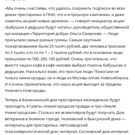
«Мы очень счастливы, что удалось сохранить подписки во всех
домах престарелых и ПНИ, что и в прошлую кампанию, и даже
охватить акцией новые «домики», — говорит инициатор акции
«Бабушки и дедушки будут читать», руководитель общественной
организации «Территория добра» Ольга Смирнова. — Люди
присылали самые разные суммы. Самым крупным
пожертвованием были 25 тысяч рублей, два человека прислали
по 5 тысяч, кто-то по 1 – 2 тысяче рублей. Но в основном люди
присылали по 500, 200, 100 рублей. Очень трогательно, что
вместо чашки кофе в кафе человек выбрал помочь бабушкам и
дедушкам. Насколько знаю, это простые люди. Помогали не
только нижегородцы, но и люди из Москвы Алтая, Новосибирска.
И я очень признательна, что наша акция выходит за пределы
Нижнего Новгорода».
Теперь в Балахнинский дом престарелых еженедельно будут
приходить 4 газеты «Нижегородская правда» и три «Земля
Нижегородская». Столько же экземпляров будут получать Дом
ветеранов в Зеленом городе. Чкаловский и Выксунский дома —
интернаты для престарелых, Автозаводский
психоневрологический дом- интернат, Сосновский дом-интернат.