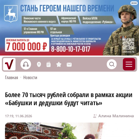
h
S
L
n
s
M
Главная
•
Новости
Более 70 тысяч рублей собрали в рамках акции
«Бабушки и дедушки будут читать»
Алина Малинина
17:19, 11.06.2026