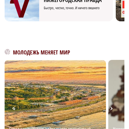
НИЖЕГОРОДСКАЯ ПРАВДА
Быстро, честно, точно. И ничего лишнего
МОЛОДЕЖЬ МЕНЯЕТ МИР
Город идей: насколько вы знаете молодёжный
Нижегор