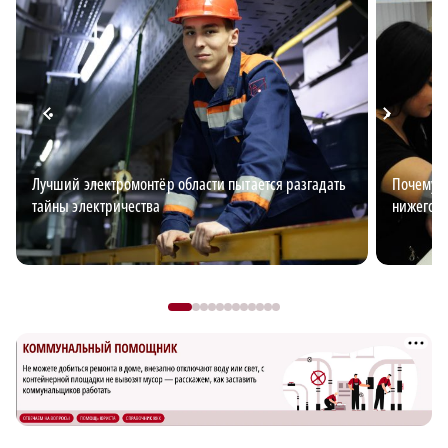
Лучший электромонтёр области пытается разгадать
Почему з
тайны электричества
нижегор