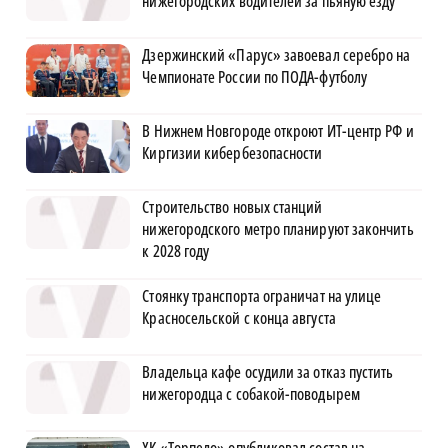
нижегородских водителей за пьяную езду
Дзержинский «Парус» завоевал серебро на
Чемпионате России по ПОДА-футболу
В Нижнем Новгороде откроют ИТ-центр РФ и
Киргизии кибербезопасности
Строительство новых станций
нижегородского метро планируют закончить
к 2028 году
Стоянку транспорта ограничат на улице
Красносельской с конца августа
Владельца кафе осудили за отказ пустить
нижегородца с собакой-поводырем
ХК «Торпедо» опубликовал состав на