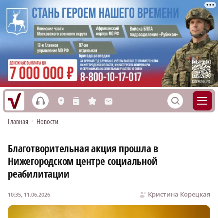
h
S
L
n
s
M
Главная
•
Новости
Благотворительная акция прошла в
Нижегородском центре социальной
реабилитации
Кристина Корецкая
10:35, 11.06.2026