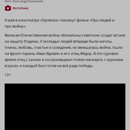
Фото: Александр Воложанин
Фотобанк
9 мая в кинотеатре «Орлёнок» покажут фильм «Про людей и
про войну».
Великая Отечественная война. Миллионы советских солдат встали
на защиту Родины. У молодых людей впереди были мечты,
планы, любовь, счастье и созидание, но вмешалась война. Ушли
на фронт парень Иван Вдовин и его отец Фёдор. В это суровое
время отец с сыном и сослуживцами стояли насмерть с оружием
в руках, и каждый был готов на всё ради победы.
12+