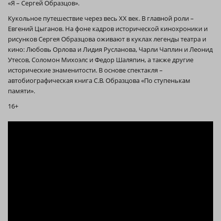
«Я – Сергей Образцов».
Кукольное путешествие через весь ХХ век. В главной роли –
Евгений Цыганов. На фоне кадров исторической кинохроники и
рисунков Сергея Образцова оживают в куклах легенды театра и
кино: Любовь Орлова и Лидия Русланова, Чарли Чаплин и Леонид
Утесов, Соломон Михоэлс и Федор Шаляпин, а также другие
исторические знаменитости. В основе спектакля –
автобиографическая книга С.В. Образцова «По ступенькам
памяти».
16+