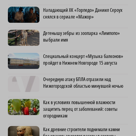
Нападающий ХК «Торпедо» Даниил Сероух
снялся в сериале «Мажор»
Детенышу зебры из зоопарка «Лимпопо»
выбрали имя
Специальный концерт «Музыка балконов»
пройдет в Нижнем Новгороде 15 августа
Очередную атаку БПЛА отразили над
Нижегородской областью минувшей ночью
Как в условиях повышенной влажности
защитить перец от заболеваний: советы
огородникам
Как древние строители поднимали камни
без кранов: археолог раскрыл секреты