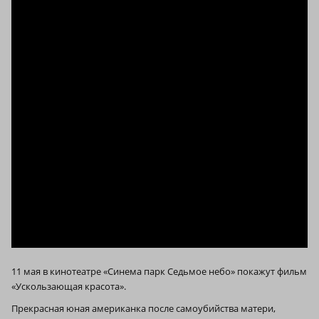
11 мая в кинотеатре «Синема парк Седьмое небо» покажут фильм
«Ускользающая красота».
Прекрасная юная американка после самоубийства матери,