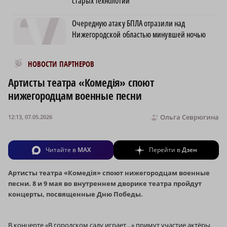
старых технологий
Очередную атаку БПЛА отразили над
Нижегородской областью минувшей ночью
Новости МирТесен
НОВОСТИ ПАРТНЕРОВ
Артисты театра «Комедiя» споют
нижегородцам военные песни
Ольга Севрюгина
12:13, 07.05.2026
Читайте в
MAX
Перейти в
Дзен
Артисты театра «Комедiя» споют нижегородцам военные
песни. 8 и 9 мая во внутреннем дворике театра пройдут
концерты, посвященные Дню Победы.
В концерте «В городском саду играет…» примут участие актёры