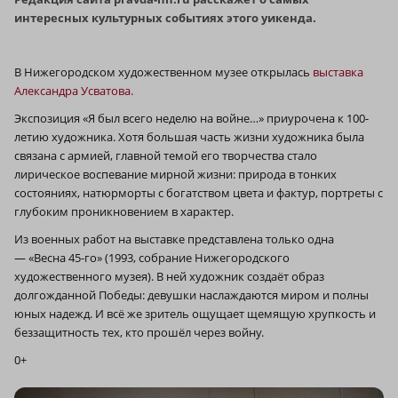
интересных культурных событиях этого уикенда.
В Нижегородском художественном музее открылась
выставка
Александра Усватова.
Экспозиция «Я был всего неделю на войне…» приурочена к 100-
летию художника. Хотя большая часть жизни художника была
связана с армией, главной темой его творчества стало
лирическое воспевание мирной жизни: природа в тонких
состояниях, натюрморты с богатством цвета и фактур, портреты с
глубоким проникновением в характер.
Из военных работ на выставке представлена только одна
— «Весна 45-го» (1993, собрание Нижегородского
художественного музея). В ней художник создаёт образ
долгожданной Победы: девушки наслаждаются миром и полны
юных надежд. И всё же зритель ощущает щемящую хрупкость и
беззащитность тех, кто прошёл через войну.
0+