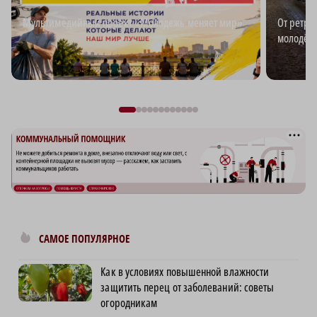
Мультимедийный проект «Молодежь меняет мир»
От ретро
молодёж
САМОЕ ПОПУЛЯРНОЕ
Как в условиях повышенной влажности
защитить перец от заболеваний: советы
огородникам