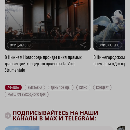
r
ОФИЦИАЛЬНО
ОФИЦИАЛЬНО
В Нижнем Новгороде пройдет цикл прямых
В Нижегородском те
трансляций концертов оркестра La Voce
премьера «Доктора 
Strumentale
АФИША
ВЫСТАВКА
ДЕНЬ ПОБЕДЫ
КИНО
КОНЦЕРТ
МАРШРУТ ВЫХОДНОГО ДНЯ
ПОДПИСЫВАЙТЕСЬ НА НАШИ
КАНАЛЫ В MAX И TELEGRAM: