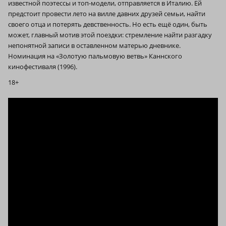
известной поэтессы и топ-модели, отправляется в Италию. Ей
предстоит провести лето на вилле давних друзей семьи, найти
своего отца и потерять девственность. Но есть ещё один, быть
может, главный мотив этой поездки: стремление найти разгадку
непонятной записи в оставленном матерью дневнике.
Номинация на «Золотую пальмовую ветвь» Каннского
кинофестиваля (1996).
18+