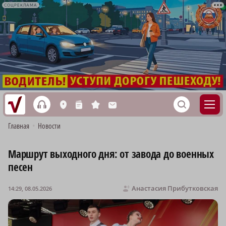
СОЦРЕКЛАМА
h
S
L
n
s
M
Главная
•
Новости
Маршрут выходного дня: от завода до военных
песен
Анастасия Прибутковская
14:29, 08.05.2026