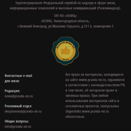
Зарегистрировано Федеральной службой по надзору в сфере связи,
информационных технологий и массовых коммуникаций (Роскомнадзор).
ГАУ НО «НОИЦ»
603006, Нижегородская область,
г.Нижний Новгород, ул.Максима Горького, д.151 Б, помещение 5
Все права на материалы, находящиеся
Контактные e‑mail
на сайте www.pravda-nn.ru, охраняются
для связи:
в соответствии с законодательством РФ,
в том числе, об авторском праве и
Редакция:
смежных правах. При любом
news@pravda-nn.ru
использовании материалов сайта и
Рекламный отдел:
сателлитных проектов, гиперссылка
sheptunova@pravda-nn.ru
(hyperlink) www.pravda-nn.ru
обязательна.
Общие вопросы:
info@pravda-nn.ru