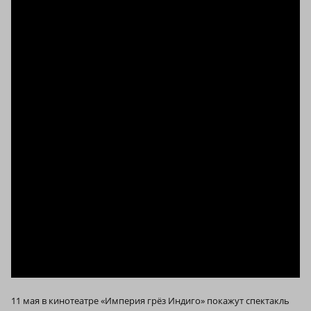
11 мая в кинотеатре «Империя грёз Индиго» покажут спектакль