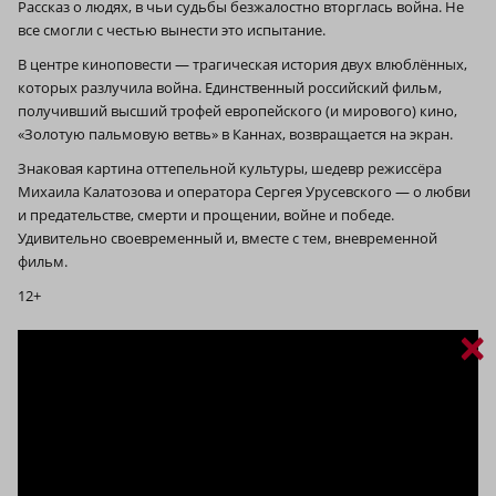
Рассказ о людях, в чьи судьбы безжалостно вторглась война. Не
все смогли с честью вынести это испытание.
В центре киноповести — трагическая история двух влюблённых,
которых разлучила война. Единственный российский фильм,
получивший высший трофей европейского (и мирового) кино,
«Золотую пальмовую ветвь» в Каннах, возвращается на экран.
Знаковая картина оттепельной культуры, шедевр режиссёра
Михаила Калатозова и оператора Сергея Урусевского — о любви
и предательстве, смерти и прощении, войне и победе.
Удивительно своевременный и, вместе с тем, вневременной
фильм.
12+
×