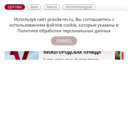
ЗДОРОВЬЕ
ЖАРА
РАБОТА
РОСПОТРЕБНАДЗОР
Используя сайт pravda-nn.ru, Вы соглашаетесь с
ПОДПИСЫВАЙТЕСЬ НА НАШИ
использованием файлов cookie, которые указаны в
КАНАЛЫ В MAX И TELEGRAM:
Политике обработки персональных данных
ПРИНЯТЬ
НИЖЕГОРОДСКАЯ ПРАВДА
Быстро, честно, точно. И ничего лишнего
МОЛОДЕЖЬ МЕНЯЕТ МИР