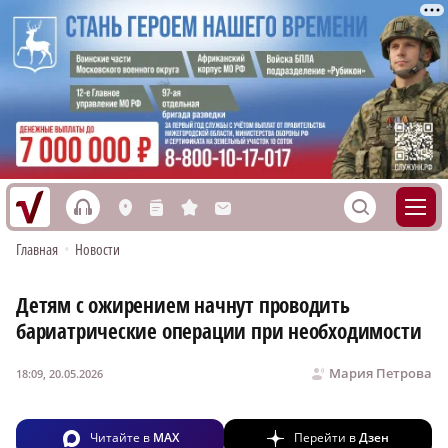
h
S
L
n
s
M
Главная
•
Новости
Детям с ожирением начнут проводить
бариатрические операции при необходимости
Мария Петрова
18:09, 20.05.2026
Читайте в
MAX
Перейти в
Дзен