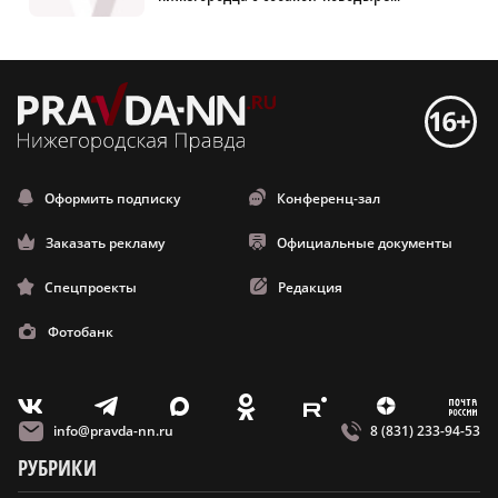
Оформить подписку
Конференц-зал
Заказать рекламу
Официальные документы
Спецпроекты
Редакция
Фотобанк
m
T
O
Z
X
E
V
info@pravda-nn.ru
8 (831) 233-94-53
РУБРИКИ