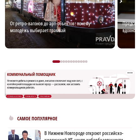
От ретро-вагонов до арт-объектов: почему
Председа
молодёжь выбирает трамвай
вдохновл
САМОЕ ПОПУЛЯРНОЕ
В Нижнем Новгороде откроют российско-