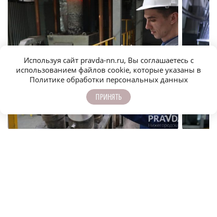
Используя сайт pravda-nn.ru, Вы соглашаетесь с
использованием файлов cookie, которые указаны в
Политике обработки персональных данных
Как предприятия малых городов привлекают
Лучший э
ПРИНЯТЬ
молодых специалистов
тайны эл