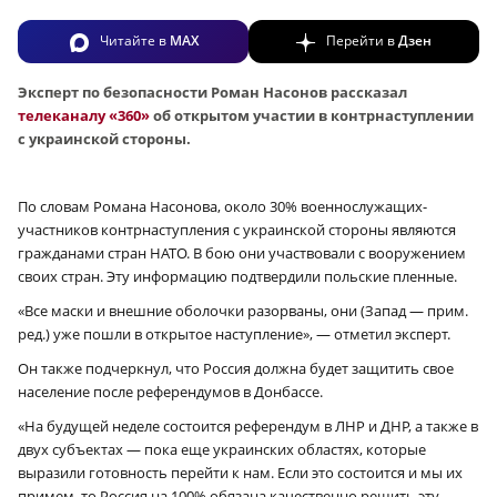
Читайте в
MAX
Перейти в
Дзен
Эксперт по безопасности Роман Насонов рассказал
телеканалу «360»
об открытом участии в контрнаступлении
с украинской стороны.
По словам Романа Насонова, около 30% военнослужащих-
участников контрнаступления с украинской стороны являются
гражданами стран НАТО. В бою они участвовали с вооружением
своих стран. Эту информацию подтвердили польские пленные.
«Все маски и внешние оболочки разорваны, они (Запад — прим.
ред.) уже пошли в открытое наступление», — отметил эксперт.
Он также подчеркнул, что Россия должна будет защитить свое
население после референдумов в Донбассе.
«На будущей неделе состоится референдум в ЛНР и ДНР, а также в
двух субъектах — пока еще украинских областях, которые
выразили готовность перейти к нам. Если это состоится и мы их
примем, то Россия на 100% обязана качественно решить эту