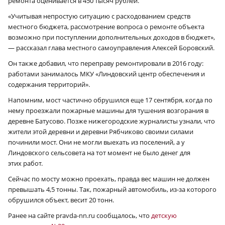
ремонта оценивается в 450 тысяч рублей.
«Учитывая непростую ситуацию с расходованием средств
местного бюджета, рассмотрение вопроса о ремонте объекта
возможно при поступлении дополнительных доходов в бюджет»,
— рассказал глава местного самоуправления Алексей Боровский.
Он также добавил, что переправу ремонтировали в 2016 году:
работами занималось МКУ «Линдовский центр обеспечения и
содержания территорий».
Напомним, мост частично обрушился еще 17 сентября, когда по
нему проезжали пожарные машины для тушения возгорания в
деревне Батусово. Позже нижегородские журналисты узнали, что
жители этой деревни и деревни Рябчиково своими силами
починили мост. Они не могли выехать из поселений, а у
Линдовского сельсовета на тот момент не было денег для
этих работ.
Сейчас по мосту можно проехать, правда вес машин не должен
превышать 4,5 тонны. Так, пожарный автомобиль, из-за которого
обрушился объект, весит 20 тонн.
Ранее на сайте pravda-nn.ru сообщалось, что
детскую